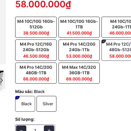
58.000.000₫
g số kỹ thuật
ộc cách mạng tốc độ và hiệu năng
M4 10C/10G 16Gb-
M4 10C/10G 16Gb-
M4 10C/1
ật của MacBook Pro M4 là
chip M4-Series
, có ba phiên bản
M4, M4 
512Gb
1TB
24Gb-1T
ơ bản với
10 nhân CPU
và
10 nhân GPU
. M4 Pro cung cấp với hai t
38.500.000₫
41.500.000₫
46.000.00
GPU 16 nhân
và
CPU 14 nhân – GPU 20 nhân
. Trong khi M4 Max vượt
M4 Pro 12C/16G
M4 Pro 14C/20G
M4 Pro 12C
nhân và GPU lên tới 40 nhân,
M4 Max còn có một tuỳ chọn thấp hơn
24Gb-512Gb
24Gb-1Tb
48Gb-512
và 32 nhân GPU
. Những con chip này giúp người dùng xử lý các ứn
46.500.000₫
53.000.000₫
58.000.00
 như chỉnh sửa video, phát triển phần mềm và dựng 3D một cách n
.
M4 Pro 14C/20G
M4 Max 14C/32G
48GB-1TB
36GB-1TB
66.000.000₫
69.000.000₫
Màu sắc:
Black
Black
Silver
Số lượng: