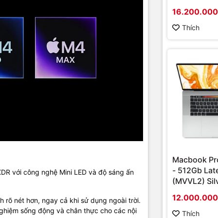
o M4 được trang bị
camera 12MP Center Stage
, giữ người dùng lu
16.200.00
ình trong các cuộc gọi video..
Center Stage tự động điều chỉnh k
Thích
esk View
cung cấp góc nhìn toàn diện về không gian làm việc
, lý 
liệu hoặc trình bày công việc.
Macbook Pro
- 512Gb Lat
XDR với công nghệ Mini LED và độ sáng ấn
(MVVL2) Silv
Likenew
12.000.00
 rõ nét hơn, ngay cả khi sử dụng ngoài trời.
nghiệm sống động và chân thực cho các nội
Thích