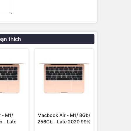
bạn thích
 - M1/
Macbook Air - M1/ 8Gb/
Macbook Pro
 - Late
256Gb - Late 2020 99%
Pro/ 8CPU-
16Gb/ 512Gb