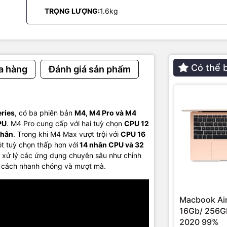
TRỌNG LƯỢNG:
1.6kg
Có thể 
a hàng
Đánh giá sản phẩm
ries
, có ba phiên bản
M4, M4 Pro và M4
PU
. M4 Pro cung cấp với hai tuỳ chọn
CPU 12
nhân
. Trong khi M4 Max vượt trội với
CPU 16
 tuỳ chọn thấp hơn với
14 nhân CPU và 32
 xử lý các ứng dụng chuyên sâu như chỉnh
t cách nhanh chóng và mượt mà.
Macbook Air
16Gb/ 256Gb
ideo sắc nét và âm thanh sống động
2020 99%