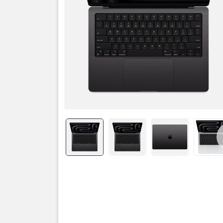
Thôn
Chip M4 cu
Điểm nổi b
Max
. M4 c
12 nhân – 
với
CPU 16 
nhân CPU 
chuyên sâu
và mượt mà