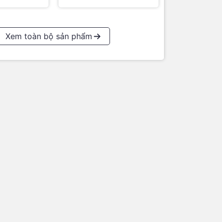
Xem toàn bộ sản phẩm
:
ook, tạo sự
sâu hơn với
thích người
 Điều này
4 thành một