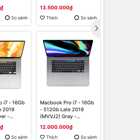
Likenew
ôn ở trung
0₫
13.500.000₫
25.500.000
hung hình
,
So sánh
Thích
So sánh
Thích
tưởng để
 i7 - 16Gb
Macbook Pro i7 - 16Gb
e 2019
- 512Gb Late 2019
er -
(MVVJ2) Gray -
Likenew
0₫
12.000.000₫
So sánh
Thích
So sánh