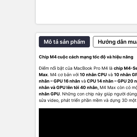
Mô tả sản phẩm
Hướng dẫn mu
Chip M4 cuộc cách mạng tốc độ và hiệu năng
Điểm nổi bật của MacBook Pro M4 là
chip M4-Se
Max
. M4 cơ bản với
10 nhân CPU
và
10 nhân G
nhân – GPU 16 nhân
và
CPU 14 nhân – GPU 20 
nhân và GPU lên tới 40 nhân,
M4 Max còn có một
nhân GPU
. Những con chip này giúp người dùng
sửa video, phát triển phần mềm và dựng 3D mộ
Cuộc gọi v