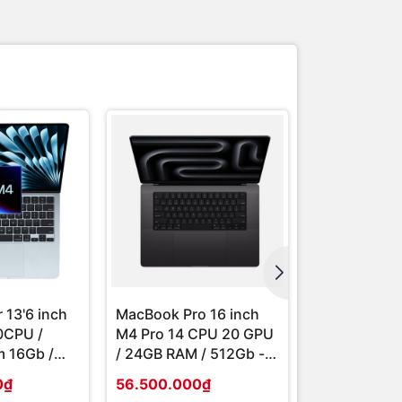
ì bản
 MacBook
và duyệt
trong 13
gian tìm ổ
 13'6 inch
MacBook Pro 16 inch
Macbook Air 
0CPU /
M4 Pro 14 CPU 20 GPU
2025 M4 -10
m 16Gb /
/ 24GB RAM / 512Gb -
8GPU / Ram 
new
Likenew
256Gb Like
0₫
56.500.000₫
26.700.000