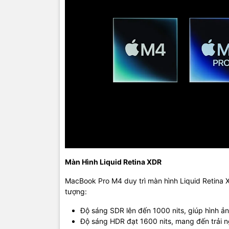
MacBook Pr
tâm khung h
trong khi
D
chia sẻ tài 
Màn Hình Liquid Retina XDR
MacBook Pro M4 duy trì màn hình Liquid Retina 
tượng:
Độ sáng SDR lên đến 1000 nits, giúp hình ảnh
Độ sáng HDR đạt 1600 nits, mang đến trải 