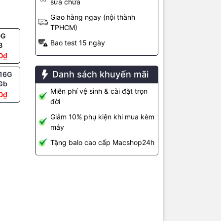
sửa chữa
Giao hàng ngay (nội thành
TPHCM)
0G
Bao test 15 ngày
Pro và M4
B
uỳ chọn
CPU
0₫
 trội
Danh sách khuyến mãi
/16G
 với
14
Gb
g dụng
Miễn phí vệ sinh & cài đặt trọn
0₫
hanh chóng
đời
Giảm 10% phụ kiện khi mua kèm
máy
Tặng balo cao cấp Macshop24h