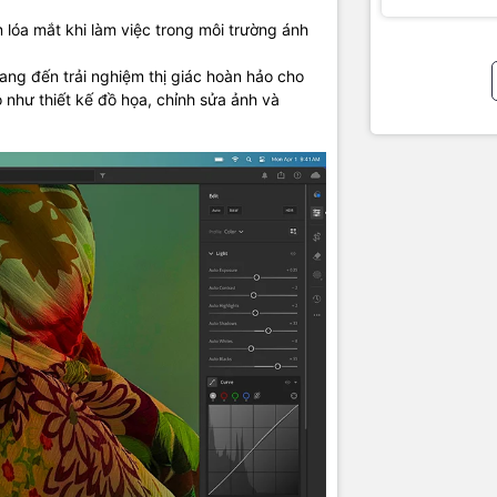
 lóa mắt khi làm việc trong môi trường ánh
ng đến trải nghiệm thị giác hoàn hảo cho
lligence trên MacOS Sequoia
như thiết kế đồ họa, chỉnh sửa ảnh và
o M4 được cài đặt sẵn macOS Sequoia với nhiều cải tiến quan trọng
oring cho phép người dùng tương tác với iPhone trực tiếp trên MacB
hi làm việc.
tiến với chế độ Video Viewer, giúp tập trung hơn khi duyệt web.
 Control giúp loại bỏ các yếu tố gây xao nhãng khi làm việc.
nh macOS mới mang đến trải nghiệm đa nhiệm và khả năng tích hợp 
ị Apple, giúp tăng cường hiệu suất làm việc.
ligence tận dụng khả năng học máy của chip M4 để thích ứng với sở 
cấp các thông tin kịp thời và tự động hóa các tác vụ thường xuyên.
 dùng tập trung vào những gì quan trọng nhất, biến MacBook Pro M
g giá cho các chuyên gia mong muốn tối ưu hóa quy trình làm việc