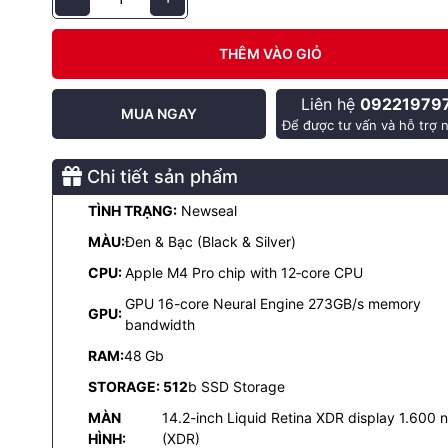
THÊM VÀO GIỎ
Liên hệ
09221979
MUA NGAY
Để được tư vấn và hỗ trợ n
Chi tiết sản phẩm
iquid Retina XDR
TÌNH TRẠNG:
Newseal
o M4 duy trì màn hình Liquid Retina XDR với công nghệ Mini LED và
MÀU:
Đen & Bạc (Black & Silver)
CPU:
Apple M4 Pro chip with 12‑core CPU
 lên đến 1000 nits, giúp hình ảnh rõ nét hơn, ngay cả khi sử dụng ng
GPU 16-core Neural Engine 273GB/s memory
R đạt 1600 nits, mang đến trải nghiệm sống động và chân thực cho 
GPU:
bandwidth
 HDR.
ống chói nano-texture giúp giảm lóa mắt khi làm việc trong môi trư
RAM:
48
Gb
STORAGE: 512
b SSD Storage
nh chất lượng này, MacBook Pro M4 mang đến trải nghiệm thị giác h
MÀN
14.2-inch Liquid Retina XDR display 1.600 n
ệc yêu cầu độ chính xác màu sắc cao như thiết kế đồ họa, chỉnh sử
HÌNH:
(XDR)