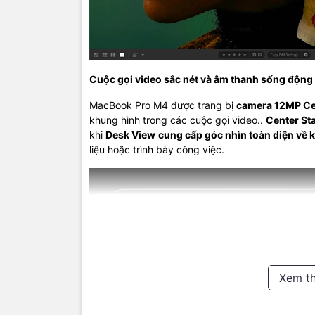
Cuộc gọi video sắc nét và âm thanh sống động
MacBook Pro M4 được trang bị
camera 12MP Ce
khung hình trong các cuộc gọi video..
Center St
khi
Desk View
cung cấp góc nhìn toàn diện về 
liệu hoặc trình bày công việc.
Kết nối với
Xem t
MacBook Pr
Cho phép tr
có
cổng HD