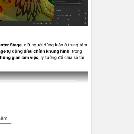
nter Stage
, giữ người dùng luôn ở trung tâm
age tự động điều chỉnh khung hình
, trong
không gian làm việc
, lý tưởng để chia sẻ tài
 Thunderbolt 5
hêm
o M4 trang bị
ba cổng Thunderbolt 5 trên máy chạy chip M4 Pro 
uyền dữ liệu nhanh và kết nối linh hoạt với các thiết bị ngoài. Lapto
MI, khe đọc thẻ SDXC, jack tai nghe 3.5mm và sạc MagSafe 3
tiện 