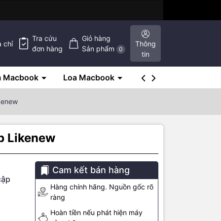
Tra cứu
Giỏ hàng
a chỉ
Thông
đơn hàng
Sản phẩm
0
tin
m Macbook
Loa Macbook
SSD Macbook
kenew
b Likenew
Cam kết bán hàng
cập
Hàng chính hãng. Nguồn gốc rõ
ràng
Hoàn tiền nếu phát hiện máy