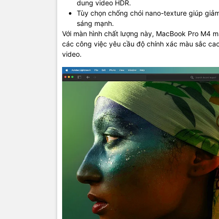
dung video HDR.
Tùy chọn chống chói nano-texture giúp giảm
sáng mạnh.
Với màn hình chất lượng này, MacBook Pro M4 ma
Apple inte
các công việc yêu cầu độ chính xác màu sắc cao 
MacBook Pr
video.
iPhone Mirr
liền mạch k
Safari cải 
Distraction
Hệ điều hà
các thiết b
Apple Intel
dùng, cung 
giúp người
công cụ đán