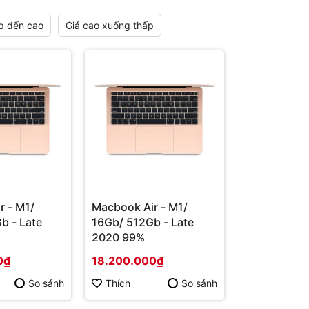
p đến cao
Giá cao xuống thấp
r - M1/
Macbook Air - M1/
b - Late
16Gb/ 512Gb - Late
2020 99%
0₫
18.200.000₫
So sánh
Thích
So sánh