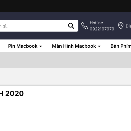
Hotline
Đị
0922197979
Pin Macbook
Màn Hình Macbook
Bàn Phí
H 2020