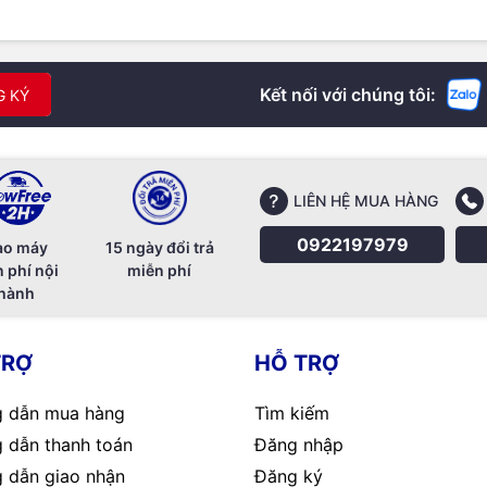
Kết nối với chúng tôi:
G KÝ
LIÊN HỆ MUA HÀNG
0922197979
ao máy
15 ngày đổi trả
 phí nội
miễn phí
hành
TRỢ
HỖ TRỢ
 dẫn mua hàng
Tìm kiếm
 dẫn thanh toán
Đăng nhập
 dẫn giao nhận
Đăng ký