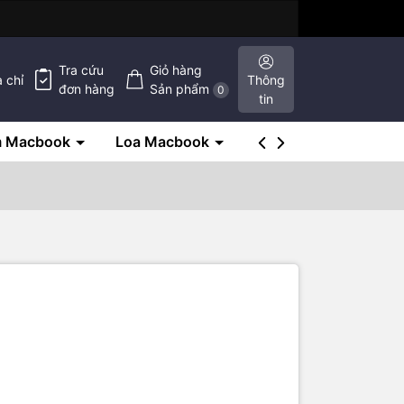
Tra cứu
Giỏ hàng
a chỉ
Thông
đơn hàng
Sản phẩm
0
tin
m Macbook
Loa Macbook
SSD Macbook