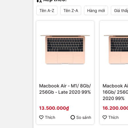
Tên A-Z
Tên Z-A
Hàng mới
Giá thấ
Macbook Air - M1/ 8Gb/
Macbook Ai
256Gb - Late 2020 99%
16Gb/ 256G
2020 99%
13.500.000₫
16.200.00
Thích
So sánh
Thích