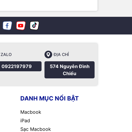
ZALO
ĐỊA CHỈ
0922197979
574 Nguyễn Đình
Chiểu
DANH MỤC NỔI BẬT
Macbook
iPad
Sạc Macbook