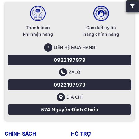
Thanh toán
Cam kết uy tín
khi nhận hàng
hàng chính hãng
LIÊN HỆ MUA HÀNG
0922197979
ZALO
0922197979
ĐỊA CHỈ
574 Nguyễn Đình Chiểu
CHÍNH SÁCH
HỖ TRỢ