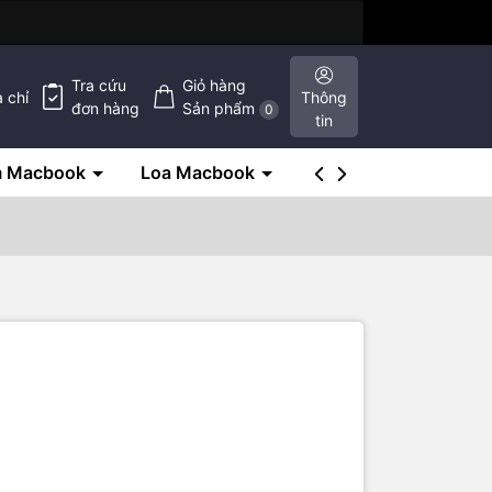
Tra cứu
Giỏ hàng
a chỉ
Thông
đơn hàng
Sản phẩm
0
tin
m Macbook
Loa Macbook
SSD Macbook