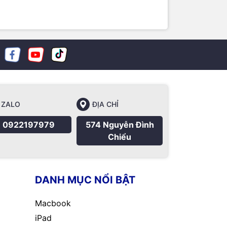
ZALO
ĐỊA CHỈ
0922197979
574 Nguyễn Đình
Chiểu
DANH MỤC NỔI BẬT
Macbook
iPad