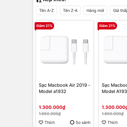
Tên A-Z
Tên Z-A
Hàng mới
Giá thấ
Giảm 21%
Giảm 21%
Sạc Macbook Air 2019 -
Sạc Macboo
Model a1932
Model A19
1.300.000₫
1.300.000
1.650.000₫
1.650.000₫
Thích
So sánh
Thích