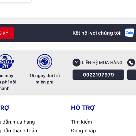
Kết nối với chúng tôi:
G KÝ
LIÊN HỆ MUA HÀNG
0922197979
ao máy
15 ngày đổi trả
 phí nội
miễn phí
hành
TRỢ
HỖ TRỢ
 dẫn mua hàng
Tìm kiếm
 dẫn thanh toán
Đăng nhập