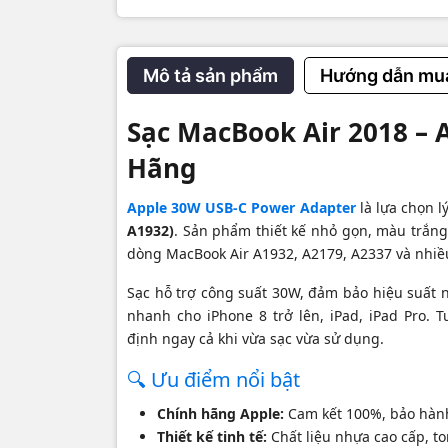
Thông s
Mô tả sản phẩm
Hướng dẫn mu
Công suấ
Kết nối
Sạc MacBook Air 2018 – 
Tương th
Hãng
Tình trạn
Apple 30W USB-C Power Adapter
là lựa chọn 
A1932)
. Sản phẩm thiết kế nhỏ gọn, màu trắng 
Bảo hành
dòng MacBook Air A1932, A2179, A2337 và nhiều
🖼️ Hìn
Sạc hỗ trợ công suất 30W, đảm bảo hiệu suất 
nhanh cho iPhone 8 trở lên, iPad, iPad Pro. 
định ngay cả khi vừa sạc vừa sử dụng.
🔍 Ưu điểm nổi bật
Chính hãng Apple:
Cam kết 100%, bảo hành
Thiết kế tinh tế:
Chất liệu nhựa cao cấp, to