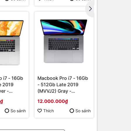
 i7 - 16Gb
Macbook Pro i7 - 16Gb
e 2019
- 512Gb Late 2019
er -
(MVVJ2) Gray -
Likenew
0₫
12.000.000₫
So sánh
Thích
So sánh