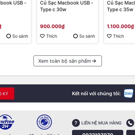
book USB -
Củ Sạc Macbook USB -
Củ Sạc Mac
Type c 30w
Type c 35w
₫
900.000₫
1.100.000₫
So sánh
Thích
So sánh
Thích
Xem toàn bộ sản phẩm
Kết nối với chúng tôi:
G KÝ
LIÊN HỆ MUA HÀNG
0922197979