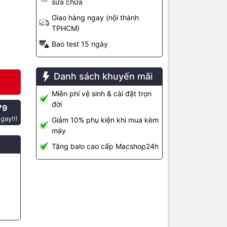
sửa chữa
C
Giao hàng ngay (nội thành
TPHCM)
Bao test 15 ngày
k Air 2018
 tỉ mỉ, phù
Danh sách khuyến mãi
ác.
Miễn phí vệ sinh & cài đặt trọn
và khả năng
đời
79
, hoạt động
gay!!!
Giảm 10% phụ kiện khi mua kèm
máy
Tặng balo cao cấp Macshop24h
USB-C khác.