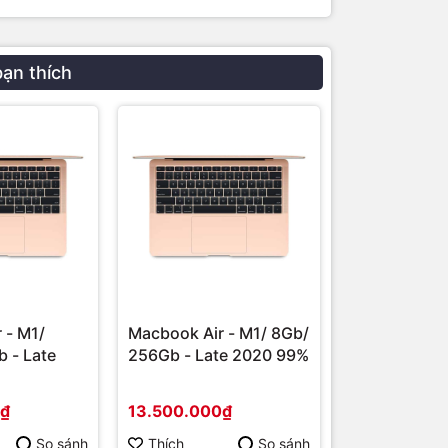
bạn thích
 - M1/
Macbook Air - M1/ 8Gb/
Macbook Pro
 - Late
256Gb - Late 2020 99%
Pro/ 8CPU-
16Gb/ 512Gb
Likenew
0₫
13.500.000₫
25.500.000
So sánh
Thích
So sánh
Thích