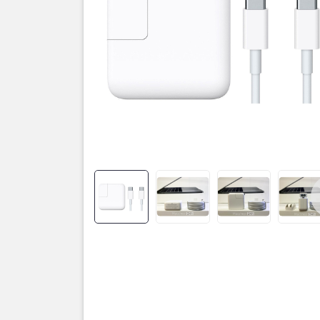
Sạc M
Chính
Apple 30W
(Model A1
hợp với cá
Sạc hỗ trợ
sạc nhanh 
ổn định ng
🔍 Ưu đ
Chính hãng
Thiết kế ti
Sạc nhanh 
Tương thíc
An toàn tu
📊 Thôn