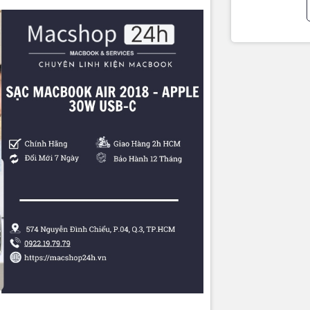
hàng tại MacShop24h
 – Địa chỉ uy tín chuyên linh kiện Macbook
yễn Đình Chiểu, P.4, Q.3, TP.HCM
0922 19 79 79
– Zalo hỗ trợ 24/7
macshop24h.vn
oàn quốc – kiểm tra trước khi thanh toán. Giao 2H nội thành TP.HCM.