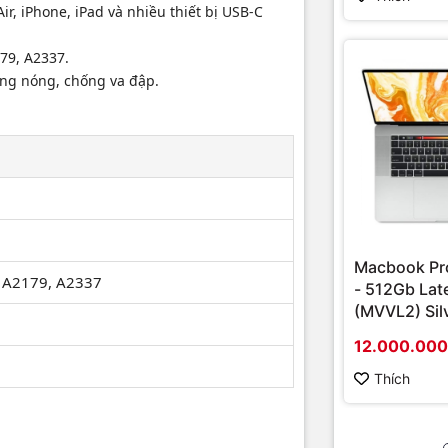
r, iPhone, iPad và nhiều thiết bị USB-C
79, A2337.
ng nóng, chống va đập.
Macbook Pro
 A2179, A2337
- 512Gb Lat
(MVVL2) Silv
giá khách hàng trên Google Maps
Likenew
12.000.00
Thích