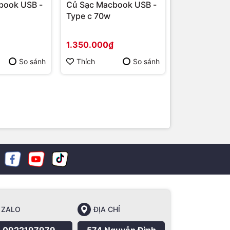
book USB -
Củ Sạc Macbook USB -
Củ Sạc Macb
Type c 70w
Type c 96w
1.350.000₫
1.400.000₫
So sánh
Thích
So sánh
Thích
ZALO
ĐỊA CHỈ
0922197979
574 Nguyễn Đình