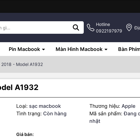
Hotline
Đị
0922197979
Pin Macbook
Màn Hình Macbook
Bàn Phí
 2018 - Model A1932
odel A1932
Loại:
sạc macbook
Thương hiệu:
Apple
Tình trạng:
Còn hàng
Mã sản phẩm:
Đang 
nhật
Giá bán:
g số kỹ thuật