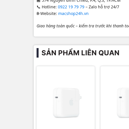
🏪 574 Nguyễn Đình Chiểu, P.4, Q.3, TP.HCM
📞 Hotline:
0922 19 79 79
– Zalo hỗ trợ 24/7
🌐 Website:
macshop24h.vn
Giao hàng toàn quốc – kiểm tra trước khi thanh t
SẢN PHẨM LIÊN QUAN