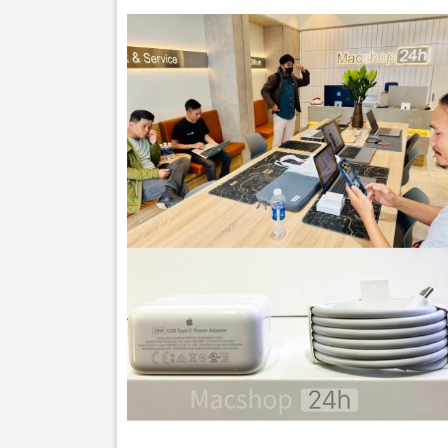
📍 Mua 
MacShop24h
🏪 574 Ngu
📞 Hotline:
🌐 Website:
Giao hàng t