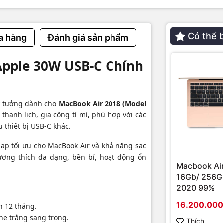
ố
Chi tiết
Có thể 
a hàng
Đánh giá sản phẩm
t
30W
USB-C
Apple 30W USB-C Chính
ích
MacBook Air A1932, A2179, A2337
g
Mới 100%
lý tưởng dành cho
MacBook Air 2018 (Model
thanh lịch, gia công tỉ mỉ, phù hợp với các
12 tháng
 thiết bị USB-C khác.
h ảnh sản phẩm & cửa hàng
nạp tối ưu cho MacBook Air và khả năng sạc
Tương thích đa dạng, bền bỉ, hoạt động ổn
Macbook Air
16Gb/ 256Gb
2020 99%
16.200.00
 12 tháng.
ne trắng sang trọng.
Thích