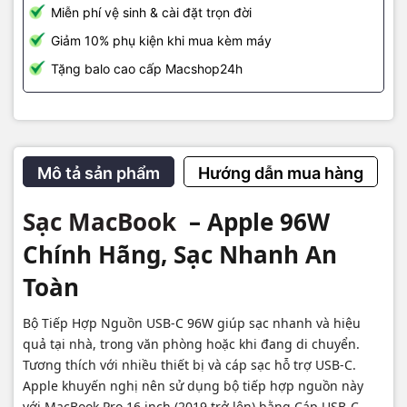
MacShop24h – Địa chỉ uy tín chuyên linh kiện Macbook
Miễn phí vệ sinh & cài đặt trọn đời
🏪 574 Nguyễn Đình Chiểu, P.4, Q.3, TP.HCM
Giảm 10% phụ kiện khi mua kèm máy
📞 Hotline:
0922 19 79 79
– Zalo hỗ trợ 24/7
🌐 Website:
macshop24h.vn
Tặng balo cao cấp Macshop24h
Giao hàng toàn quốc – kiểm tra trước khi thanh toán. Giao 2H nội
thành TP.HCM.
Mô tả sản phẩm
Hướng dẫn mua hàng
Sạc MacBook
– Apple 96W
Chính Hãng, Sạc Nhanh An
Toàn
Bộ Tiếp Hợp Nguồn USB-C 96W giúp sạc nhanh và hiệu
quả tại nhà, trong văn phòng hoặc khi đang di chuyển.
Tương thích với nhiều thiết bị và cáp sạc hỗ trợ USB-C.
Apple khuyến nghị nên sử dụng bộ tiếp hợp nguồn này
với MacBook Pro 16 inch (2019 trở lên) bằng Cáp USB-C