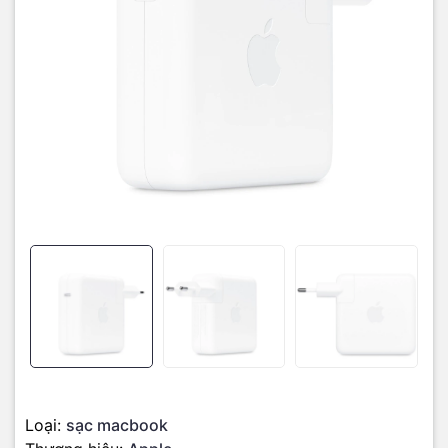
Công suất 96W mạnh mẽ:
Sạc nhanh, tối ưu hiệu suất cho
MacBook Pro 16 inch 2019.
Thiết kế nhỏ gọn – di động:
Dễ dàng mang theo làm việc, học
tập mọi nơi.
Chất liệu cao cấp:
Chống va đập, tản nhiệt tốt, an toàn dòng
điện.
Hỗ trợ sạc khi máy tắt:
Nhanh chóng, bảo vệ pin, an toàn
tuyệt đối.
Hàng chính hãng Apple:
Đảm bảo chất lượng, xuất xứ rõ
ràng.
Bảo hành 12 tháng:
Đổi mới nếu lỗi kỹ thuật.
📦 Thông số kỹ thuật
Tên sản phẩm:
Apple 96W USB-C Power Adapter
Công suất:
96W
Kích thước:
4.88 x 4.88 x 1.22 inches
Loại:
sạc macbook
Trọng lượng:
12.3 ounces