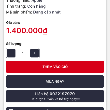
Thương hiệu:
Apple
Xuất xứ:
Chính hãng Apple
Tình trạng:
Còn hàng
Mã sản phẩm:
Đang cập nhật
Bảo hành:
12 tháng
Giá bán:
📷 Hình ảnh thực tế sản phẩm
1.400.000₫
Số lượng:
THÊM VÀO GIỎ
MUA NGAY
Liên hệ
0922197979
Để được tư vấn và hỗ trợ ngay!!!