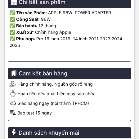
Chi tiết sản phẩm
✅
Tên sản Phẩm:
APPLE 96W POWER ADAPTER
⭐ Đánh giá khách hàng trên Google Maps
✅
Công Suất
: 96W
✅
Bảo hành
: 12 tháng
✅
Xuất xứ
: Chính hãng Apple
✅
Phù hợp
: Pro 16 inch 2019, 14 inch 2021 2023 2024
2026
Cam kết bán hàng
Hàng chính hãng. Nguồn gốc rõ ràng
Hoàn tiền nếu phát hiện máy sửa chữa
Giao hàng ngay (nội thành TPHCM)
Bao test 15 ngày
📍 Mua hàng tại MacShop24h
Danh sách khuyến mãi