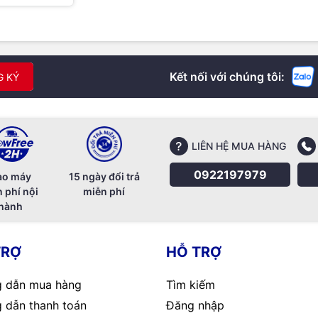
Kết nối với chúng tôi:
G KÝ
LIÊN HỆ MUA HÀNG
0922197979
ao máy
15 ngày đổi trả
 phí nội
miễn phí
hành
TRỢ
HỖ TRỢ
 dẫn mua hàng
Tìm kiếm
 dẫn thanh toán
Đăng nhập