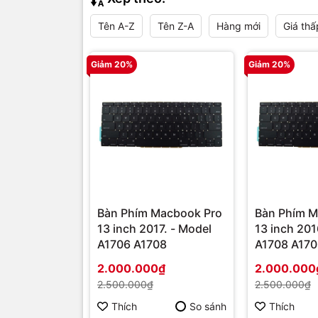
Tên A-Z
Tên Z-A
Hàng mới
Giá thấ
Giảm 20%
Giảm 20%
Bàn Phím Macbook Pro
Bàn Phím M
13 inch 2017. - Model
13 inch 201
A1706 A1708
A1708 A17
2.000.000₫
2.000.000
2.500.000₫
2.500.000₫
Thích
So sánh
Thích