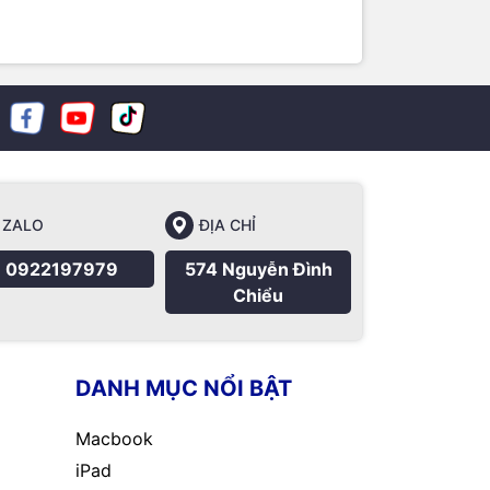
ZALO
ĐỊA CHỈ
0922197979
574 Nguyễn Đình
Chiểu
DANH MỤC NỔI BẬT
Macbook
iPad