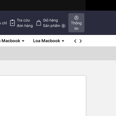
Tra cứu
Giỏ hàng
a chỉ
Thông
đơn hàng
Sản phẩm
0
tin
m Macbook
Loa Macbook
SSD Macbook