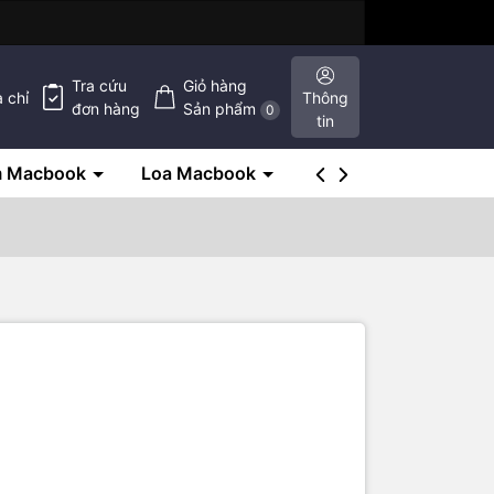
Tra cứu
Giỏ hàng
a chỉ
Thông
đơn hàng
Sản phẩm
0
tin
m Macbook
Loa Macbook
SSD Macbook