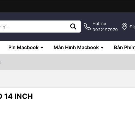
Hotline
Đị
0922197979
Pin Macbook
Màn Hình Macbook
Bàn Phí
H
 14 INCH