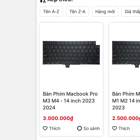
Tên A-Z
Tên Z-A
Hàng mới
Giá thấ
Bàn Phím Macbook Pro
Bàn Phím M
M3 M4 - 14 inch 2023
M1 M2 14 inch 
2024
2023
3.000.000₫
2.500.000
Thích
So sánh
Thích