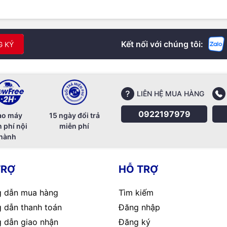
Kết nối với chúng tôi:
G KÝ
LIÊN HỆ MUA HÀNG
0922197979
ao máy
15 ngày đổi trả
 phí nội
miễn phí
hành
TRỢ
HỖ TRỢ
 dẫn mua hàng
Tìm kiếm
 dẫn thanh toán
Đăng nhập
 dẫn giao nhận
Đăng ký