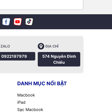
ZALO
ĐỊA CHỈ
0922197979
574 Nguyễn Đình
Chiểu
DANH MỤC NỔI BẬT
Macbook
iPad
Sạc Macbook