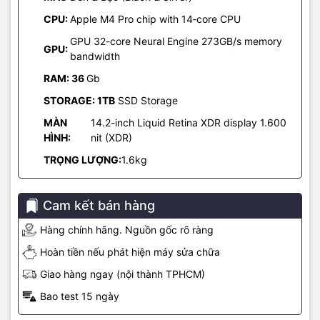
Safari cải tiến với chế độ Video Viewer, giúp tập trung hơn khi
duyệt web.
CPU:
Apple M4 Pro chip with 14‑core CPU
Distraction Control giúp loại bỏ các yếu tố gây xao nhãng khi làm
GPU 32-core Neural Engine 273GB/s memory
việc.
GPU:
bandwidth
Hệ điều hành macOS mới mang đến trải nghiệm đa nhiệm và khả
năng tích hợp sâu hơn với các thiết bị Apple, giúp tăng cường hiệu
RAM:
36
Gb
suất làm việc.
STORAGE: 1TB
SSD Storage
Apple Intelligence tận dụng khả năng học máy của chip M4 để
MÀN
14.2-inch Liquid Retina XDR display 1.600
thích ứng với sở thích người dùng, cung cấp các thông tin kịp thời
HÌNH:
nit (XDR)
và tự động hóa các tác vụ thường xuyên. Điều này giúp người
TRỌNG LƯỢNG:
1.6kg
dùng tập trung vào những gì quan trọng nhất, biến MacBook Pro
M4 thành một công cụ đáng giá cho các chuyên gia mong muốn
tối ưu hóa quy trình làm việc
Cam kết bán hàng
Hàng chính hãng. Nguồn gốc rõ ràng
Hoàn tiền nếu phát hiện máy sửa chữa
Giao hàng ngay (nội thành TPHCM)
Bao test 15 ngày