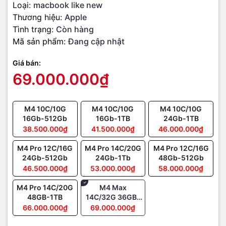
Loại:
macbook like new
Thương hiệu:
Apple
Tình trạng:
Còn hàng
Mã sản phẩm:
Đang cập nhật
Giá bán:
69.000.000₫
M4 10C/10G
M4 10C/10G
M4 10C/10G
16Gb-512Gb
16Gb-1TB
24Gb-1TB
38.500.000₫
41.500.000₫
46.000.000₫
M4 Pro 12C/16G
M4 Pro 14C/20G
M4 Pro 12C/16G
Cuộc gọi video sắc nét và âm thanh sống động
24Gb-512Gb
24Gb-1Tb
48Gb-512Gb
46.500.000₫
53.000.000₫
58.000.000₫
MacBook Pro M4 được trang bị
camera 12MP Center Stage
, giữ
người dùng luôn ở trung tâm khung hình trong các cuộc gọi
M4 Pro 14C/20G
M4 Max
video..
Center Stage tự động điều chỉnh khung hình
, trong
48GB-1TB
14C/32G 36GB-
khi
Desk View
cung cấp góc nhìn toàn diện về không gian làm
1TB
66.000.000₫
69.000.000₫
việc
, lý tưởng để chia sẻ tài liệu hoặc trình bày công việc.