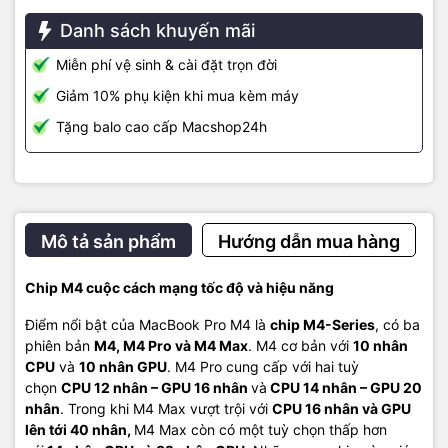
Danh sách khuyến mãi
Miễn phí vệ sinh & cài đặt trọn đời
Giảm 10% phụ kiện khi mua kèm máy
Tặng balo cao cấp Macshop24h
Kết nối với Thunderbolt 5
MacBook Pro M4 trang bị
ba cổng Thunderbolt 5 trên máy chạy
chip M4 Pro và M4 Max
. Cho phép truyền dữ liệu nhanh và kết nối
Mô tả sản phẩm
Hướng dẫn mua hàng
linh hoạt với các thiết bị ngoài. Laptop còn có
cổng HDMI, khe đọc
thẻ SDXC, jack tai nghe 3.5mm và sạc MagSafe 3
tiện lợi. Trên
Chip M4 cuộc cách mạng tốc độ và hiệu năng
máy
với chip M4 thì vẫn là chuẩn ThunderBolt 4
, nhưng khác với
năm trước thì bản thường năm nay được
trang bị thêm một cổng
Điểm nổi bật của MacBook Pro M4 là
chip M4-Series
, có ba
USB-C bên cạnh phải
nữa.
phiên bản
M4, M4 Pro và M4 Max
. M4 cơ bản với
10 nhân
CPU
và
10 nhân GPU
. M4 Pro cung cấp với hai tuỳ
chọn
CPU 12 nhân – GPU 16 nhân
và
CPU 14 nhân – GPU 20
nhân
. Trong khi M4 Max vượt trội với
CPU 16 nhân và GPU
Tuổi thọ pin ấn tượng
lên tới 40 nhân,
M4 Max còn có một tuỳ chọn thấp hơn