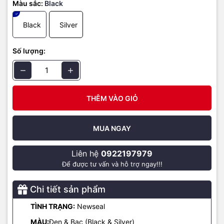
Màu sắc:
Black
Black
Silver
Số lượng:
THÊM VÀO GIỎ
MUA NGAY
Liên hệ
0922197979
Apple intelligence trên MacOS Sequoia
Để được tư vấn và hỗ trợ ngay!!!
MacBook Pro M4 được cài đặt sẵn macOS Sequoia với nhiều cải
tiến quan trọng:
Chi tiết sản phẩm
iPhone Mirroring cho phép người dùng tương tác với iPhone trực
TÌNH TRẠNG:
Newseal
tiếp trên MacBook, tạo sự liền mạch khi làm việc.
MÀU:
Đen & Bạc (Black & Silver)