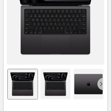
Màn Hình Liquid Retina XDR
MacBook Pro M4 duy trì màn hình Liquid Retina XDR với công nghệ
Mini LED và độ sáng ấn tượng:
Độ sáng SDR lên đến 1000 nits, giúp hình ảnh rõ nét hơn, ngay cả
khi sử dụng ngoài trời.
Độ sáng HDR đạt 1600 nits, mang đến trải nghiệm sống động và
chân thực cho các nội dung video HDR.
Tùy chọn chống chói nano-texture giúp giảm lóa mắt khi làm việc
trong môi trường ánh sáng mạnh.
Với màn hình chất lượng này, MacBook Pro M4 mang đến trải
nghiệm thị giác hoàn hảo cho các công việc yêu cầu độ chính xác
màu sắc cao như thiết kế đồ họa, chỉnh sửa ảnh và video.