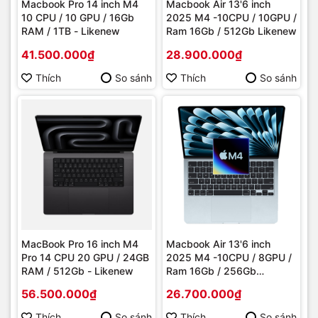
Macbook Pro 14 inch M4
Macbook Air 13'6 inch
10 CPU / 10 GPU / 16Gb
2025 M4 -10CPU / 10GPU /
RAM / 1TB - Likenew
Ram 16Gb / 512Gb Likenew
41.500.000₫
28.900.000₫
Thích
So sánh
Thích
So sánh
MacBook Pro 16 inch M4
Macbook Air 13'6 inch
Pro 14 CPU 20 GPU / 24GB
2025 M4 -10CPU / 8GPU /
RAM / 512Gb - Likenew
Ram 16Gb / 256Gb
Likenew
56.500.000₫
26.700.000₫
Thích
So sánh
Thích
So sánh