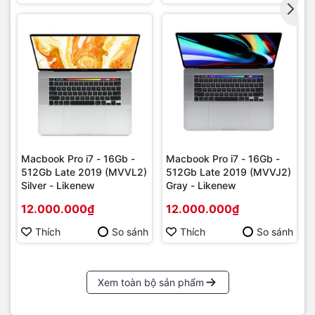
📍 Mua hàng tại MacShop24h
MacShop24h – Địa chỉ uy tín chuyên linh kiện Macbook
🏪 574 Nguyễn Đình Chiểu, P.4, Q.3, TP.HCM
📞 Hotline:
0922 19 79 79
– Zalo hỗ trợ 24/7
Macbook Pro i7 - 16Gb -
Macbook Pro i7 - 16Gb -
🌐 Website:
macshop24h.vn
512Gb Late 2019 (MVVL2)
512Gb Late 2019 (MVVJ2)
Silver - Likenew
Gray - Likenew
Giao hàng toàn quốc – kiểm tra trước khi thanh toán. Giao
12.000.000₫
12.000.000₫
2H nội thành TP.HCM.
Thích
So sánh
Thích
So sánh
Xem toàn bộ sản phẩm