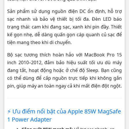
🌐 Website:
macshop24h.vn
Sản phẩm sử dụng nguồn điện DC ổn định, hỗ trợ
Giao hàng toàn quốc – kiểm tra trước khi thanh toán. Giao 2H nội
sạc nhanh và bảo vệ thiết bị tối đa. Đèn LED báo
thành TP.HCM.
trạng thái: cam khi đang sạc, xanh khi pin đầy. Thiết
kế gọn nhẹ, dễ dàng quấn gọn cáp quanh củ sạc để
tiện mang theo khi di chuyển.
Bộ sạc tương thích hoàn hảo với MacBook Pro 15
inch 2010–2012, đảm bảo hiệu suất tối ưu dù máy
đang tắt, hoạt động hoặc ở chế độ Sleep. Bạn cũng
có thể dùng để cấp nguồn trực tiếp khi không gắn
pin, giúp máy an toàn ngay cả khi mất điện đột ngột.
⚡ Ưu điểm nổi bật của Apple 85W MagSafe
1 Power Adapter