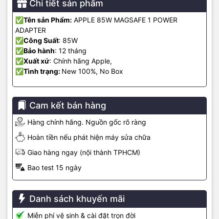
Chi tiết sản phẩm
📷 Hình ảnh thực tế sản phẩm
✅
Tên sản Phẩm:
APPLE 85W MAGSAFE 1 POWER
ADAPTER
✅
Công Suất
: 85W
✅
Bảo hành
: 12 tháng
✅
Xuất xứ
: Chính hãng Apple,
✅
Tình trạng:
New 100%, No Box
Cam kết bán hàng
Hàng chính hãng. Nguồn gốc rõ ràng
Hoàn tiền nếu phát hiện máy sửa chữa
Giao hàng ngay (nội thành TPHCM)
Bao test 15 ngày
Sạc MacBook Pro 15 inch 2010 Apple 85W
sản phẩm chính hãng
Apple – An toàn, tiện lợi, sạc nhanh, bảo vệ máy tính tối đa.
Danh sách khuyến mãi
⭐ Đánh giá khách hàng trên Google Maps
Miễn phí vệ sinh & cài đặt trọn đời