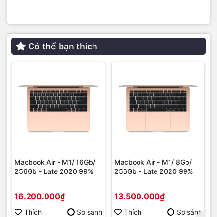
Sạc MacBook Pro 15 inch 2010 Apple 85W
sản phẩm
Có thể bạn thích
chính hãng Apple – An toàn, tiện lợi, sạc nhanh, bảo vệ
máy tính tối đa.
⭐ Đánh giá khách hàng trên Google
Maps
Macbook Air - M1/ 16Gb/
Macbook Air - M1/ 8Gb/
256Gb - Late 2020 99%
256Gb - Late 2020 99%
16.200.000₫
13.500.000₫
Thích
So sánh
Thích
So sánh