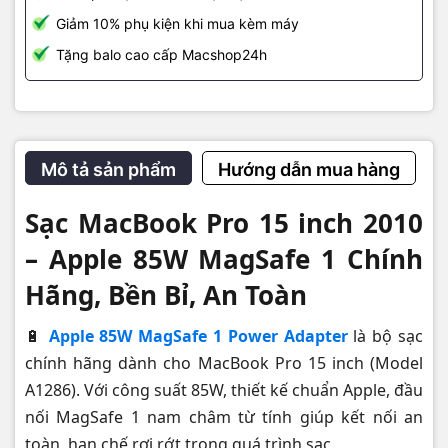
Giảm 10% phụ kiện khi mua kèm máy
Tặng balo cao cấp Macshop24h
Mô tả sản phẩm
Hướng dẫn mua hàng
Sạc MacBook Pro 15 inch 2010
– Apple 85W MagSafe 1 Chính
Hãng, Bền Bỉ, An Toàn
🔋
Apple 85W MagSafe 1 Power Adapter
là bộ sạc
📍 Mua hàng tại MacShop24h
chính hãng dành cho MacBook Pro 15 inch (Model
MacShop24h – Địa chỉ uy tín chuyên linh kiện Macbook
A1286). Với công suất 85W, thiết kế chuẩn Apple, đầu
🏪 574 Nguyễn Đình Chiểu, P.4, Q.3, TP.HCM
nối MagSafe 1 nam châm từ tính giúp kết nối an
📞 Hotline:
0922 19 79 79
– Zalo hỗ trợ 24/7
toàn, hạn chế rơi rớt trong quá trình sạc.