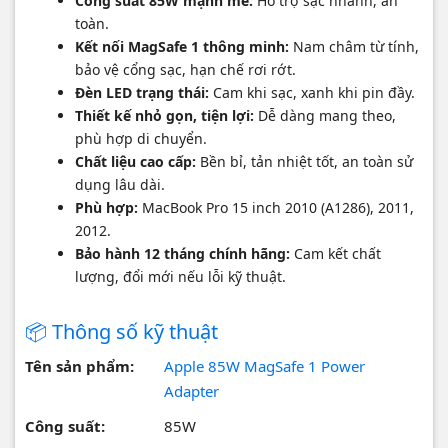
Công suất 85W mạnh mẽ:
Hỗ trợ sạc nhanh, an
toàn.
Kết nối MagSafe 1 thông minh:
Nam châm từ tính,
bảo vệ cổng sạc, hạn chế rơi rớt.
Đèn LED trạng thái:
Cam khi sạc, xanh khi pin đầy.
Thiết kế nhỏ gọn, tiện lợi:
Dễ dàng mang theo,
phù hợp di chuyển.
Chất liệu cao cấp:
Bền bỉ, tản nhiệt tốt, an toàn sử
dụng lâu dài.
Phù hợp:
MacBook Pro 15 inch 2010 (A1286), 2011,
2012.
Bảo hành 12 tháng chính hãng:
Cam kết chất
lượng, đổi mới nếu lỗi kỹ thuật.
📦 Thông số kỹ thuật
Tên sản phẩm:
Apple 85W MagSafe 1 Power
Adapter
Công suất:
85W