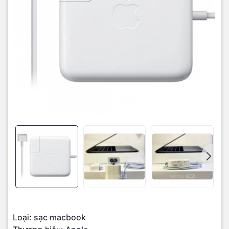
Chính hãng Apple:
Đảm bảo chất lượng, bảo hành 12 tháng.
Thiết kế an toàn:
Nam châm MagSafe 2 tự ngắt khi bị kéo mạnh,
bảo vệ máy tính.
Tương thích tốt:
MacBook Air 2017 – Model A1466 và các đời
2012–2017.
Đèn LED thông minh:
Màu cam khi đang sạc, màu xanh khi đầy
pin.
An toàn dòng điện:
Chống nóng, chống va đập, bảo vệ pin tối
đa.
📊 Thông số kỹ thuật
Thông số
Chi tiết
Công suất
45W
Kết nối
MagSafe 2 (nam châm từ tính)
Tương thích
MacBook Air 13 inch (2012–2017) – A1466
Tình trạng
Mới 100%, không hộp
Loại:
sạc macbook