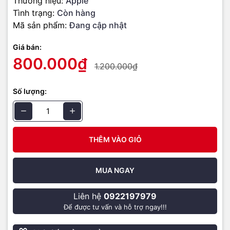
Thương hiệu:
Apple
Bảo hành
12 tháng
Tình trạng:
Còn hàng
Mã sản phẩm:
Đang cập nhật
🖼️ Hình ảnh sản phẩm & cửa hàng
Giá bán:
800.000₫
1.200.000₫
Số lượng:
THÊM VÀO GIỎ
MUA NGAY
Liên hệ
0922197979
Để được tư vấn và hỗ trợ ngay!!!
⭐ Đánh giá khách hàng trên Google Maps