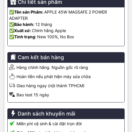
Chi tiết sản phẩm
✅Tên sản Phẩm:
APPLE 45W MAGSAFE 2 POWER
ADAPTER
✅Bảo hành:
12 tháng
✅Xuất xứ:
Chính hãng Apple
✅Tình trạng:
New 100%, No Box
Cam kết bán hàng
Hàng chính hãng. Nguồn gốc rõ ràng
Hoàn tiền nếu phát hiện máy sửa chữa
Giao hàng ngay (nội thành TPHCM)
Bao test 15 ngày
📍 Mua hàng tại MacShop24h
MacShop24h – Địa chỉ uy tín chuyên linh kiện Macbook
Danh sách khuyến mãi
🏪 574 Nguyễn Đình Chiểu, P.4, Q.3, TP.HCM
📞 Hotline:
0922 19 79 79
– Zalo hỗ trợ 24/7
Miễn phí vệ sinh & cài đặt trọn đời
🌐 Website:
macshop24h.vn