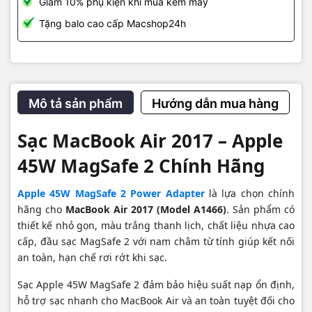
Giảm 10% phụ kiện khi mua kèm máy
Giao hàng toàn quốc – kiểm tra trước khi thanh toán. Giao 2H nội
Tặng balo cao cấp Macshop24h
thành TP.HCM.
Mô tả sản phẩm
Hướng dẫn mua hàng
Sạc MacBook Air 2017 – Apple
45W MagSafe 2 Chính Hãng
Apple 45W MagSafe 2 Power Adapter
là lựa chọn chính
hãng cho
MacBook Air 2017 (Model A1466)
. Sản phẩm có
thiết kế nhỏ gọn, màu trắng thanh lịch, chất liệu nhựa cao
cấp, đầu sạc MagSafe 2 với nam châm từ tính giúp kết nối
an toàn, hạn chế rơi rớt khi sạc.
Sạc Apple 45W MagSafe 2 đảm bảo hiệu suất nạp ổn định,
hỗ trợ sạc nhanh cho MacBook Air và an toàn tuyệt đối cho