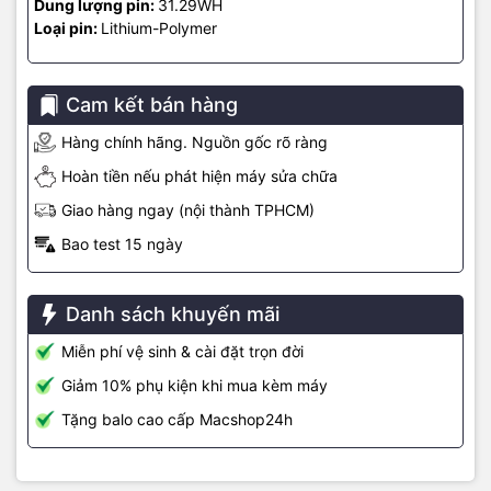
Dung lượng pin:
31.29WH
bỏ bóng tối và ghép ảnh để tạo ra bản scan sắc nét nhất.
Loại pin:
Lithium-Polymer
Cam kết bán hàng
Hàng chính hãng. Nguồn gốc rõ ràng
Hoàn tiền nếu phát hiện máy sửa chữa
Giao hàng ngay (nội thành TPHCM)
Bao test 15 ngày
Danh sách khuyến mãi
Miễn phí vệ sinh & cài đặt trọn đời
Giảm 10% phụ kiện khi mua kèm máy
Kết nối trên iPad Pro M4
Tặng balo cao cấp Macshop24h
iPad Pro M4 được trang bị cổng USB-C Thunderbolt 3 và USB 4,
cho phép kết nối dây tốc độ cao lên đến 40Gb/s. Hỗ trợ Wi-Fi 6E.
Phiên bản Wi-Fi + Cellular với 5G cho phép truy cập tệp tin, trao