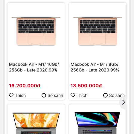
liệu trong ứng dụng Camera, loại bỏ bóng tối và ghép ảnh
để tạo ra bản scan sắc nét nhất.
Macbook Air - M1/ 16Gb/
Macbook Air - M1/ 8Gb/
256Gb - Late 2020 99%
256Gb - Late 2020 99%
16.200.000₫
13.500.000₫
Thích
So sánh
Thích
So sánh
Kết nối trên iPad Pro M4
iPad Pro M4 được trang bị cổng USB-C Thunderbolt 3 và
USB 4, cho phép kết nối dây tốc độ cao lên đến 40Gb/s. Hỗ
trợ Wi-Fi 6E. Phiên bản Wi-Fi + Cellular với 5G cho phép truy