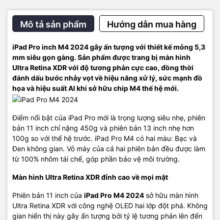
đổi công việc và sao lưu dữ liệu nhanh chóng mọi lúc mọi nơi. Điểm
nổi bật là iPad Pro Cellular mới được tích hợp eSIM, giải pháp thay
thế an toàn hơn cho SIM vật lý, giúp người dùng dễ dàng kết nối,
Mô tả sản phẩm
Hướng dẫn mua hàng
chuyển đổi giữa các gói thuê bao hiện có và lưu trữ nhiều gói di
động trên cùng một thiết bị. Bạn có thể thoải mái đăng ký gói dữ
iPad Pro inch M4 2024 gây ấn tượng với thiết kế mỏng 5,3
liệu di động ngay trên iPad Pro mới tại hơn 190 quốc gia và khu
mm siêu gọn gàng. Sản phẩm được trang bị màn hình
vực trên toàn thế giới mà không cần mua SIM vật lý từ nhà mạng
Ultra Retina XDR với độ tương phản cực cao, đồng thời
địa phương.
đánh dấu bước nhảy vọt về hiệu năng xử lý, sức mạnh đồ
họa và hiệu suất AI khi sở hữu chip M4 thế hệ mới.
Điểm nổi bật của iPad Pro mới là trọng lượng siêu nhẹ, phiên
bản 11 inch chỉ nặng 450g và phiên bản 13 inch nhẹ hơn
100g so với thế hệ trước. iPad Pro M4 có hai màu: Bạc và
Đen không gian. Vỏ máy của cả hai phiên bản đều được làm
từ 100% nhôm tái chế, góp phần bảo vệ môi trường.
Màn hình Ultra Retina XDR đỉnh cao về mọi mặt
Phiên bản 11 inch của
iPad Pro M4 2024
sở hữu màn hình
Ultra Retina XDR với công nghệ OLED hai lớp đột phá. Không
gian hiển thị này gây ấn tượng bởi tỷ lệ tương phản lên đến