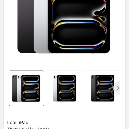
Sự kết hợp giữa những công nghệ hiển thị độc quyền của Apple
như True Tone và ProMotion giúp màn hình iPad Pro M4 diễn đạt
các khuôn hình với trải nghiệm thị giác rất dễ chịu, thân thiện và
mượt mà.
Chế Độ Tham Chiếu
sẽ đáp ứng những đòi hỏi khắt khe
nhất về màu sắc của người làm công việc đặc thù như thiết kế, đồ
họa, dựng phim...
Loại:
iPad