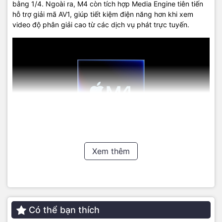
bằng 1/4. Ngoài ra, M4 còn tích hợp Media Engine tiên tiến
hỗ trợ giải mã AV1, giúp tiết kiệm điện năng hơn khi xem
video độ phân giải cao từ các dịch vụ phát trực tuyến.
Xem thêm
Camera iPad Pro M4
iPad Pro M4 mới được trang bị hệ thống camera tân tiến, 4
micrô chuẩn phòng thu. Camera sau 12MP chụp ảnh HDR
thông minh sống động, quay video sắc nét với độ chi tiết
Có thể bạn thích
cao ngay cả trong điều kiện thiếu sáng. Đèn flash True Tone
thích ứng. Công nghệ AI thông minh, tự động nhận diện tài