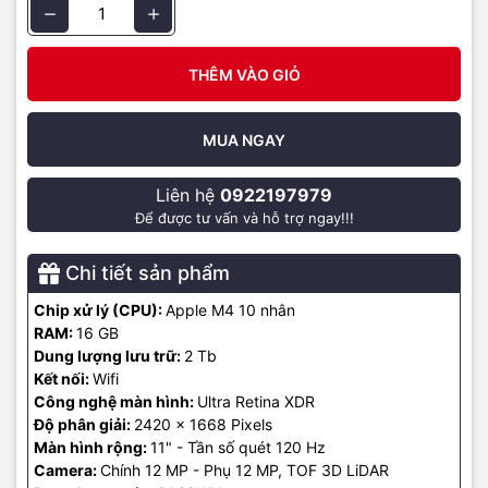
từ các dịch vụ phát trực tuyến.
THÊM VÀO GIỎ
MUA NGAY
Liên hệ
0922197979
Để được tư vấn và hỗ trợ ngay!!!
Chi tiết sản phẩm
Chip xử lý (CPU):
Apple M4 10 nhân
RAM:
16 GB
Camera iPad Pro M4
Dung lượng lưu trữ:
2 Tb
Kết nối:
Wifi
iPad Pro M4 mới được trang bị hệ thống camera tân tiến, 4 micrô
Công nghệ màn hình:
Ultra Retina XDR
chuẩn phòng thu. Camera sau 12MP chụp ảnh HDR thông minh
Độ phân giải:
2420 x 1668 Pixels
sống động, quay video sắc nét với độ chi tiết cao ngay cả trong
Màn hình rộng:
11" - Tần số quét 120 Hz
điều kiện thiếu sáng. Đèn flash True Tone thích ứng. Công nghệ AI
Camera:
Chính 12 MP - Phụ 12 MP, TOF 3D LiDAR
thông minh, tự động nhận diện tài liệu trong ứng dụng Camera, loại