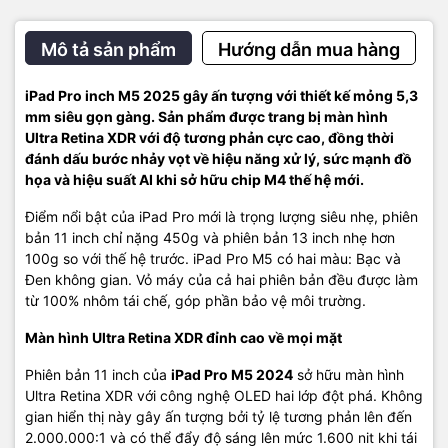
Mô tả sản phẩm
Hướng dẫn mua hàng
iPad Pro inch M5 2025 gây ấn tượng với thiết kế mỏng 5,3
mm siêu gọn gàng. Sản phẩm được trang bị màn hình
Ultra Retina XDR với độ tương phản cực cao, đồng thời
đánh dấu bước nhảy vọt về hiệu năng xử lý, sức mạnh đồ
họa và hiệu suất AI khi sở hữu chip M4 thế hệ mới.
Điểm nổi bật của iPad Pro mới là trọng lượng siêu nhẹ, phiên
bản 11 inch chỉ nặng 450g và phiên bản 13 inch nhẹ hơn
100g so với thế hệ trước. iPad Pro M5 có hai màu: Bạc và
Đen không gian. Vỏ máy của cả hai phiên bản đều được làm
từ 100% nhôm tái chế, góp phần bảo vệ môi trường.
Màn hình Ultra Retina XDR đỉnh cao về mọi mặt
Phiên bản 11 inch của
iPad Pro M5 2024
sở hữu màn hình
Ultra Retina XDR với công nghệ OLED hai lớp đột phá. Không
gian hiển thị này gây ấn tượng bởi tỷ lệ tương phản lên đến
2.000.000:1 và có thể đẩy độ sáng lên mức 1.600 nit khi tái