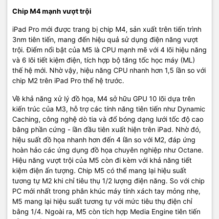
Chip M4 mạnh vượt trội
iPad Pro mới được trang bị chip M4, sản xuất trên tiến trình
3nm tiên tiến, mang đến hiệu quả sử dụng điện năng vượt
trội. Điểm nổi bật của M5 là CPU mạnh mẽ với 4 lõi hiệu năng
và 6 lõi tiết kiệm điện, tích hợp bộ tăng tốc học máy (ML)
thế hệ mới. Nhờ vậy, hiệu năng CPU nhanh hơn 1,5 lần so với
chip M2 trên iPad Pro thế hệ trước.
Về khả năng xử lý đồ họa, M4 sở hữu GPU 10 lõi dựa trên
kiến trúc của M3, hỗ trợ các tính năng tiên tiến như Dynamic
Caching, công nghệ dò tia và đổ bóng dạng lưới tốc độ cao
bằng phần cứng - lần đầu tiên xuất hiện trên iPad. Nhờ đó,
hiệu suất đồ họa nhanh hơn đến 4 lần so với M2, đáp ứng
hoàn hảo các ứng dụng đồ họa chuyên nghiệp như Octane.
Hiệu năng vượt trội của M5 còn đi kèm với khả năng tiết
kiệm điện ấn tượng. Chip M5 có thể mang lại hiệu suất
tương tự M2 khi chỉ tiêu thụ 1/2 lượng điện năng. So với chip
PC mới nhất trong phân khúc máy tính xách tay mỏng nhẹ,
M5 mang lại hiệu suất tương tự với mức tiêu thụ điện chỉ
bằng 1/4. Ngoài ra, M5 còn tích hợp Media Engine tiên tiến