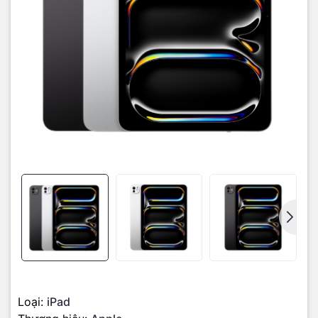
Sự kết hợp giữa những công nghệ hiển thị độc quyền của Apple
như True Tone và ProMotion giúp màn hình iPad Pro M4 diễn đạt
các khuôn hình với trải nghiệm thị giác rất dễ chịu, thân thiện và
mượt mà.
Chế Độ Tham Chiếu
sẽ đáp ứng những đòi hỏi khắt khe
nhất về màu sắc của người làm công việc đặc thù như thiết kế, đồ
họa, dựng phim...
Loại:
iPad