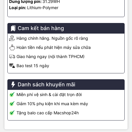
Dung lượng pin:
31.29WH
Loại pin:
Lithium-Polymer
Cam kết bán hàng
Kết nối trên iPad Pro M5
Hàng chính hãng. Nguồn gốc rõ ràng
Hoàn tiền nếu phát hiện máy sửa chữa
iPad Pro M5 được trang bị cổng USB-C Thunderbolt 3 và USB 4,
cho phép kết nối dây tốc độ cao lên đến 40Gb/s. Hỗ trợ Wi-Fi 6E.
Giao hàng ngay (nội thành TPHCM)
Phiên bản Wi-Fi + Cellular với 5G cho phép truy cập tệp tin, trao
Bao test 15 ngày
đổi công việc và sao lưu dữ liệu nhanh chóng mọi lúc mọi nơi. Điểm
nổi bật là iPad Pro Cellular mới được tích hợp eSIM, giải pháp thay
thế an toàn hơn cho SIM vật lý, giúp người dùng dễ dàng kết nối,
Danh sách khuyến mãi
chuyển đổi giữa các gói thuê bao hiện có và lưu trữ nhiều gói di
động trên cùng một thiết bị. Bạn có thể thoải mái đăng ký gói dữ
Miễn phí vệ sinh & cài đặt trọn đời
liệu di động ngay trên iPad Pro mới tại hơn 190 quốc gia và khu
vực trên toàn thế giới mà không cần mua SIM vật lý từ nhà mạng
Giảm 10% phụ kiện khi mua kèm máy
địa phương.
Tặng balo cao cấp Macshop24h