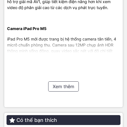
hỗ trợ giải mã AV1, giúp tiết kiệm điện năng hơn khi xem
video độ phân giải cao từ các dịch vụ phát trực tuyến.
Camera iPad Pro M5
iPad Pro M5 mới được trang bị hệ thống camera tân tiến, 4
micrô chuẩn phòng thu. Camera sau 12MP chụp ảnh HDR
thông minh sống động, quay video sắc nét với độ chi tiết
cao ngay cả trong điều kiện thiếu sáng. Đèn flash True Tone
thích ứng. Công nghệ AI thông minh, tự động nhận diện tài
liệu trong ứng dụng Camera, loại bỏ bóng tối và ghép ảnh
để tạo ra bản scan sắc nét nhất.
Xem thêm
Có thể bạn thích