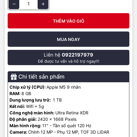
từ các dịch vụ phát trực tuyến.
THÊM VÀO GIỎ
Camera iPad Pro M5
iPad Pro M5 mới được trang bị hệ thống camera tân tiến, 4 micrô
MUA NGAY
chuẩn phòng thu. Camera sau 12MP chụp ảnh HDR thông minh
sống động, quay video sắc nét với độ chi tiết cao ngay cả trong
Liên hệ
0922197979
điều kiện thiếu sáng. Đèn flash True Tone thích ứng. Công nghệ AI
Để được tư vấn và hỗ trợ ngay!!!
thông minh, tự động nhận diện tài liệu trong ứng dụng Camera, loại
bỏ bóng tối và ghép ảnh để tạo ra bản scan sắc nét nhất.
Chi tiết sản phẩm
Chip xử lý (CPU):
Apple M5 9 nhân
RAM:
8 GB
Dung lượng lưu trữ:
1 TB
Kết nối:
Wifi + 5g
Công nghệ màn hình:
Ultra Retina XDR
Độ phân giải:
2420 x 1668 Pixels
Màn hình rộng:
11" - Tần số quét 120 Hz
Camera:
Chính 12 MP - Phụ 12 MP, TOF 3D LiDAR