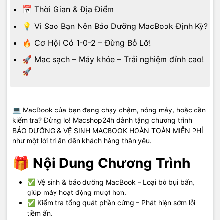
📅 Thời Gian & Địa Điểm
💡 Vì Sao Bạn Nên Bảo Dưỡng MacBook Định Kỳ?
🔥 Cơ Hội Có 1-0-2 – Đừng Bỏ Lỡ!
🚀 Mac sạch – Máy khỏe – Trải nghiệm đỉnh cao!
🚀
💻 MacBook của bạn đang chạy chậm, nóng máy, hoặc cần
kiểm tra? Đừng lo! Macshop24h dành tặng chương trình
BẢO DƯỠNG & VỆ SINH MACBOOK HOÀN TOÀN MIỄN PHÍ
như một lời tri ân đến khách hàng thân yêu.
🎁 Nội Dung Chương Trình
✅
Vệ sinh & bảo dưỡng MacBook
– Loại bỏ bụi bẩn,
giúp máy hoạt động mượt hơn.
✅
Kiểm tra tổng quát phần cứng
– Phát hiện sớm lỗi
tiềm ẩn.