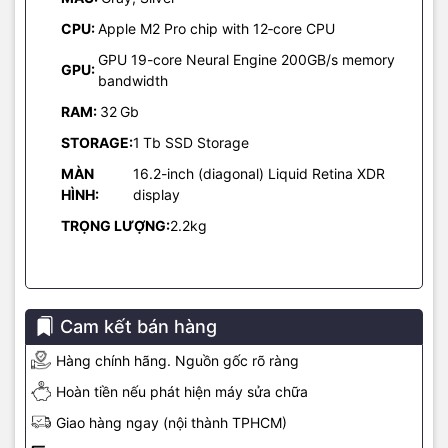
cho phép thiết bị có thể thực hiện nhiều công việc đồ họa chuyên
CPU:
Apple M2 Pro chip with 12‑core CPU
sâu như tạo cảnh với hình học và kết cấu 3D hoặc hợp nhất những
tấm ảnh có chất lượng cực cao một cách ổn định, nhanh chóng.
GPU 19-core Neural Engine 200GB/s memory
GPU:
bandwidth
RAM:
32
Gb
STORAGE:
1
Tb SSD Storage
MÀN
16.2-inch (diagonal) Liquid Retina XDR
HÌNH:
display
TRỌNG LƯỢNG:
2.2kg
Cam kết bán hàng
Thời lượng pin kéo dài
Hàng chính hãng. Nguồn gốc rõ ràng
Hoàn tiền nếu phát hiện máy sửa chữa
Theo Apple, MacBook Pro 14 inch M2 mới có thời lượng pin lên tới
18 giờ cho mỗi lần sạc và MacBook Pro 16 inch M2 lên tới 22 giờ,
Giao hàng ngay (nội thành TPHCM)
đây là thời lượng pin dài nhất từng có trên máy Mac. Trong khi