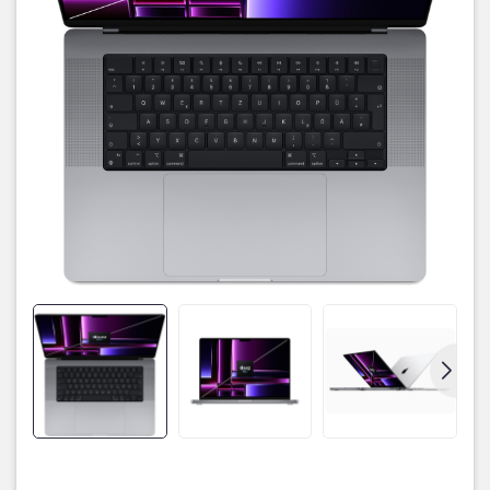
Màn hình sắc nét, hiển thị chân thật
Macbook Pro 14 inch 2023 sở hữu cho mình thiết kế màn hình kích
thước rộng 14 inch vô cùng thoải mái, viền vô cùng mỏng. Giúp
cho người dùng được trải nghiệm phần nhìn được tốt hơn, người
dùng có thể sử dụng nhiều tác vụ cùng một lúc, tăng hiệu suất
công việc, học tập.
Hỗ trợ True Tone cùng dải màu P3 giúp cho hình ảnh hiển thị vô
cùng sắc nét, các màu sắc sáng, tối được thể hiện chi tiết hơn. Độ
phân giải 3.024 x 1.964 cùng độ sáng tối đa là 1.600 nit, giúp cho
mắt của chúng ta không bị quá khó chịu.