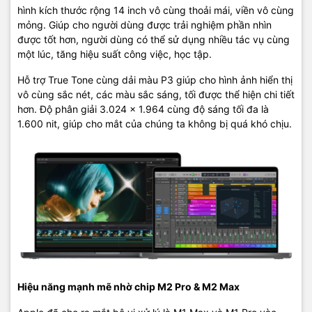
hình kích thước rộng 14 inch vô cùng thoải mái, viền vô cùng
mỏng. Giúp cho người dùng được trải nghiệm phần nhìn
được tốt hơn, người dùng có thể sử dụng nhiều tác vụ cùng
Camera 1080p sử dụng khẩu độ rộng để thu nhiều ánh sáng hơn,
một lúc, tăng hiệu suất công việc, học tập.
kết hợp với cảm biến hình ảnh lớn để có hiệu suất tốt hơn trong
điều kiện ánh sáng yếu để bạn luôn xuất hiện sắc nét trong mọi
Hỗ trợ True Tone cùng dải màu P3 giúp cho hình ảnh hiển thị
cuộc gọi video.
vô cùng sắc nét, các màu sắc sáng, tối được thể hiện chi tiết
hơn. Độ phân giải 3.024 x 1.964 cùng độ sáng tối đa là
Dàn ba micrô chất lượng phòng thu. Với tỷ lệ tín hiệu trên tạp âm
1.600 nit, giúp cho mắt của chúng ta không bị quá khó chịu.
sánh ngang với micrô cấp chuyên nghiệp, MacBook Pro có thể thu
được cả những âm thanh nhỏ nhất. Và định hướng chùm tia giảm
thiểu tiếng ồn xung quanh để giọng nói của bạn phát ra to và rõ
ràng.
Hệ thống âm thanh gồm 6 loa, gồm 4 loa trầm mang đến âm trầm
sâu hơn, loa tweeter hiệu suất cao cho giọng hát rõ ràng hơn, đầy
đủ hơn. Và Spatial Audio tạo ra âm trường ba chiều phức tạp khi
bạn phát nhạc hoặc video bằng Dolby Atmos.
Mọi chi tiết các bạn có thể liên hệ :
Hiệu năng mạnh mẽ nhờ chip M2 Pro & M2 Max
Macshop24h.vn