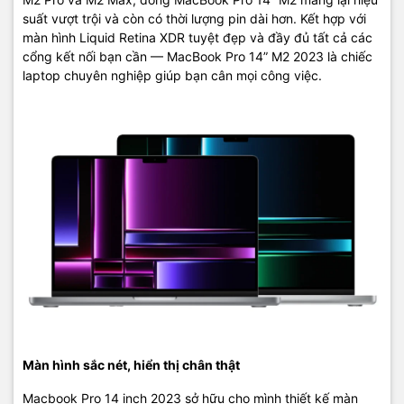
8TB để bạn có thể lưu trữ nhiều hơn, làm việc nhanh chóng hơn.
suất vượt trội và còn có thời lượng pin dài hơn. Kết hợp với
màn hình Liquid Retina XDR tuyệt đẹp và đầy đủ tất cả các
Cổng kết nối đa dạng
cổng kết nối bạn cần — MacBook Pro 14” M2 2023 là chiếc
Truyền ảnh và video bằng đầu đọc thẻ SDXC. Kết nối với TV hoặc
laptop chuyên nghiệp giúp bạn cân mọi công việc.
màn hình bằng đầu ra HDMI hỗ trợ lên đến 8K. Cắm các phụ kiện
và màn hình bổ sung bằng ba cổng Thunderbolt 4. Và tận hưởng
thông lượng nhanh hơn đến hai lần với Wi‑Fi 6E
Mở rộng không gian hiển thị trên màn hình của bạn bằng cách kết
nối tối đa 3 màn hình Apple Pro Display XDR cùng 1 màn TV 4K
bằng chip M2 Max. Hoặc kết nối tối đa 2 màn Pro Display XDR với
chip M2 Pro.
Màn hình sắc nét, hiển thị chân thật
Macbook Pro 14 inch 2023 sở hữu cho mình thiết kế màn