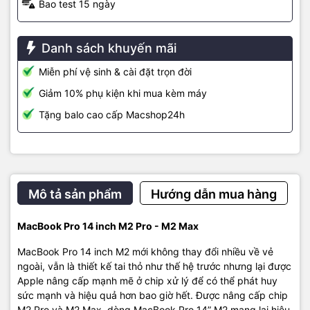
Bao test 15 ngày
MacBook Pro 14 inch M1 chỉ là 17 giờ, MacBook Pro 16 inch M1 là
21 giờ. Như vậy thời lượng pin sẽ tăng thêm một giờ cho mỗi kiểu
máy so với thế hệ trước theo như thông số kỹ thuật mà Apple công
Danh sách khuyến mãi
bố.
Miễn phí vệ sinh & cài đặt trọn đời
Giảm 10% phụ kiện khi mua kèm máy
Tặng balo cao cấp Macshop24h
Người dùng hoàn toàn yên tâm về thời gian sử dụng, thoải mái
mang theo MacBook làm việc mà không cần bận tâm đến cáp sạc
khi di chuyển bên ngoài. Không chỉ có thời gian sử dụng lâu mà
MacBook mới còn có thể sạc đầy lại pin rất nhanh chóng. Apple
Mô tả sản phẩm
Hướng dẫn mua hàng
cho biết máy có thể sạc nhanh từ 0% lên 50% chỉ trong vòng 30
phút rất tiện lợi.
MacBook Pro 14 inch M2 Pro - M2 Max
Nhờ sức mạnh hiệu quả của Apple silicon, quạt tản nhiệt của máy
MacBook Pro 14 inch M2 mới không thay đổi nhiều về vẻ
thậm chí không cần chạy khi bạn thực hiện các tác vụ hàng ngày
ngoài, vẫn là thiết kế tai thỏ như thế hệ trước nhưng lại được
mà máy vẫn luôn mát mẻ. Đối với các quy trình công việc nặng
Apple nâng cấp mạnh mẽ ở chip xử lý để có thể phát huy
nhọc hơn, hệ thống tản nhiệt tiên tiến sẽ di chuyển không khí nhiều
sức mạnh và hiệu quả hơn bao giờ hết. Được nâng cấp chip
hơn 50% ở tốc độ quạt thấp hơn. Máy có bộ nhớ cấu hình lên tới
M2 Pro và M2 Max, dòng MacBook Pro 14” M2 mang lại hiệu