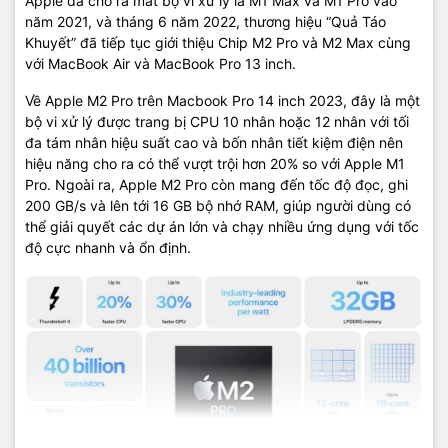
Apple đã cho ra mắt bộ vi xử lý là M1 Max và M1 Pro vào
Địa chỉ: 574 Nguyễn Đình Chiểu Phường 4 Quận 3 TP.HCM
năm 2021, và tháng 6 năm 2022, thương hiệu “Quả Táo
Khuyết” đã tiếp tục giới thiệu Chip M2 Pro và M2 Max cùng
Điện thoại:
09
22.19.79.79
với MacBook Air và MacBook Pro 13 inch.
Email:
macbookshop24h@gmail.com
Về Apple M2 Pro trên Macbook Pro 14 inch 2023, đây là một
bộ vi xử lý được trang bị CPU 10 nhân hoặc 12 nhân với tối
Thời gian làm việc: 8h30 - 19h00 ( Chủ Nhật làm việc từ 9h30 -
đa tám nhân hiệu suất cao và bốn nhân tiết kiệm điện nên
18h )
hiệu năng cho ra có thể vượt trội hơn 20% so với Apple M1
Pro. Ngoài ra, Apple M2 Pro còn mang đến tốc độ đọc, ghi
200 GB/s và lên tới 16 GB bộ nhớ RAM, giúp người dùng có
thể giải quyết các dự án lớn và chạy nhiều ứng dụng với tốc
độ cực nhanh và ổn định.