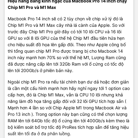
Hiệu năng đáng kinh ngạc của Macbook Pro 14 inch chạy
Chip M1 Pro và M1 Max
Macbook Pro 14 inch sẽ có 2 tùy chọn về chip xử lý đó là
Chip M1 Pro và M1 Max cây nhà lá cành của Apple. So với
trước đây Chip M1 Pro giờ đây có tới 10 lõi CPU và 16 lõi
GPU so với 8 lõi GPU của thế hệ Chip M1 đầu tiên hứa hẹn
cho hiệu suất đồ họa lên gấp đôi. Theo như Apple công bố
thì tổng quan chip M1 Pro được trang bị cho Macbook 14
inch này mạnh hơn 70% so với thế hệ M1, Lượng Ram cũng
đã được nâng cấp lên tới 32Gb Ram với ổ cứng có tốc độ
lên tới 200Gb/s ở phiên bản này.
Ngoài chip M1 Pro ra nếu tài chính bạn dư dả hoặc đơn giản
là cần một cấu hình mạnh hơn hãy nghỉ ngay tới 1 option cao
cấp hơn, đó là Chip M1 Max, vẫn là CPU 10 lõi nhưng khả
năng làm đồ họa tăng gấp đôi với 32 lõi GPU tích hợp sẵn (
Mạnh hơn 4 lần so với Chip Apple M1 trong Macbook Air và
Pro 13 inch ). Trong option này bạn cũng có thể chọn lượng
RAM lên tới 64Gb tốc độ ổ cứng lên tới 400Gb/s kèm theo là
bộ kiểm soát bổ trợ tốc độ ProRes tích hợp sẵn để tăng hiệu
suất lên tối đa ở đa phân luồng.