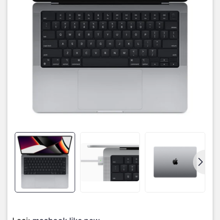
Thiết kế lưng máy phẳng tối giản, màn hình XDR Retina 14 inch
rực rỡ
Macbook Pro 14 inch được trang bị Chip Apple M1 Pro mới nhất
của Apple, bàn phím được loại bỏ thanh Touchbar vốn đã quen
thuộc với dòng Macbook Pro từ đời năm 2016 tới nay được trang
bị lại cổng HDMI " đây là một điều mình thích nhất của thiết kế mới
" và cổng SD Card. Sạc MagSafe được trang bị lại với kiểu dáng
nhỏ hơn, Một màn hình 14,2 inch với Tai thỏ quá đỗi quen thuộc và
gây nhiều tranh cãi.
Giá và cấu hình của Macbook Pro 14 inch 2021
Macbook Pro 14 inch có giá khởi điểm là 1k9 USD cho mẫu có chip
M1 Pro ( 8 CPU và 14 GPU ) với RAM 16Gb và SSD 512Gb, với các
tùy chọn phần cứng lên tới Chip M1 Max ( 10 CPU và 32 GPU )
RAM lên tới 64Gb cùng dung lượng ổ cứng SSD 8TB với giá 5k899
USD một cái giá mình nghĩ là hợp lý cho những ai đam mê sản
phẩm Apple, thực hiện công việc sáng tạo một cách nghiêm túc và
chuyên nghiệp.