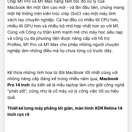
Chip M1 Pro và M1 Max nâng tầm tốc độ xử lý của
khả năng trải nghiệm giải trí và công việc. Sự quay lại của cổng
Macbook lên một tầm cao mới - và lần đầu tiên, chúng mang
HDMI và SD Card là điều mình thích nhất, nếu sử dụng thường
một hệ thống trên kiến trúc chip (SoC) vào một máy tính
xuyên cho trình chiếu qua các HUB chuyển thì các bạn sẽ nhận ra
xách tay chuyên nghiệp. Cả hai đều có nhiều lõi CPU hơn,
là cái HUB của mình sẽ rất nóng và chất lượng truyền tải sẽ bị giảm
nhiều lõi GPU hơn và nhiều bộ nhớ hợp nhất hơn so với M1.
sút rất nhiều. Tóm cái váy lại, Mình sẽ mua nó.!
Cùng với Công cụ thần kinh mạnh mẽ cho máy học siêu nạp
và công cụ đa phương tiện được nâng cấp với hỗ trợ
Cảm ơn các bạn đã tham khảo bài viết,
ProRes, M1 Pro và M1 Max cho phép những người chuyên
Mọi chi tiết các bạn có thể liên hệ :
nghiệp làm những điều mà họ chưa từng có trước đây.
Macshop24h.vn
Địa chỉ: 570 Nguyễn Đình Chiểu Phường 4 Quận 3 TP.HCM
Kế thừa những tinh hoa từ đời MacBook tốt nhất cùng với
những nâng cấp đáng kể trong nhiều năm qua,
Macbook
Điện thoại:
09
22.19.79.79
Pro 14 inch
dự kiến sẽ là mẫu laptop làm cho giới công nghệ
"phát sốt", cũng như là cỗ máy xử lý công việc tối ưu hiệu
Email:
macbookshop24h@gmail.com
quả.
Thời gian làm việc: 8h30 - 19h00 ( Chủ Nhật làm việc từ 9h30 -
Thiết kế lưng máy phẳng tối giản, màn hình XDR Retina 14
18h )
inch rực rỡ