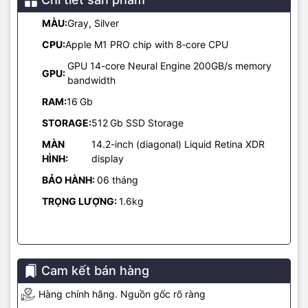
cũng đã được trang bị trở lại. Apple đã rất chịu khó lắng nghe
MÀU:
Gray, Silver
người dùng.
CPU:
Apple M1 PRO chip with 8‑core CPU
GPU 14-core Neural Engine 200GB/s memory
GPU:
bandwidth
RAM:
16
Gb
Hiệu năng tản nhiệt ổn định, tản nhiệt hiệu quả
STORAGE:
512
Gb SSD Storage
Phần tản nhiệt chính với cấu trúc quạt bên trong, cũng như bảng
mạch chủ tạo không gian thoát nhiệt hiệu quả hơn. Nhờ đó, bạn có
MÀN
14.2-inch (diagonal) Liquid Retina XDR
thể yên tâm sử dụng MacBook Pro 14 inch và giải trí hoặc làm việc
HÌNH:
display
đồ họa nặng mà không phải lo nóng máy. Hệ thống tản nhiệt sẽ
BẢO HÀNH:
06 tháng
làm cho trải nghiệm dùng máy của bạn ổn định hơn nhiều lần.
TRỌNG LƯỢNG:
1.6kg
Một chi tiết khác cũng đáng chú ý đó là cổng MagSafe. Apple đã
quyết định mang cổng MagSafe lên dòng MacBook Pro mới, mà
khởi đầu chính là MacBook Pro 14 inch.
Hơn nữa, với sự phổ biến của MagSafe đối với người dùng iPhone,
Cam kết bán hàng
không ngạc nhiên khi sắp tới Apple sẽ trang bị cổng MagSafe cho
Hàng chính hãng. Nguồn gốc rõ ràng
MacBook Pro 2021 14 inch để đảm bảo người dùng có thể sử dụng