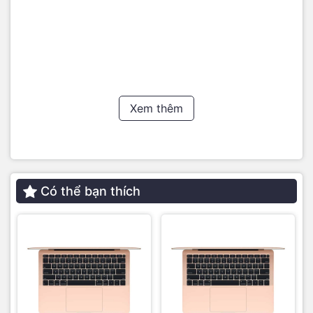
Thiết kế đổi mới hoàn toàn của Macbook Pro 14 inch: màn
hình Tai thỏ, loa và cổng kết nối ngoại vi
Xem thêm
Dạo một vòng các trang diễn đàn công nghệ chủ đề bàn
luận sôi nổi nhất có lẽ là phần màn hình của Macbook Pro 14
inch mới này, thật ra mình cũng rất bất ngờ với tai thỏ của
nó, mình trông nó khá là chướng chướng mặc dù mình cũng
đã dùng qua Laptop Lenovo Yoga C940 và chiếc iPhone
của mình. Phần khuyết trên màn hình này, Apple dùng nó để
Có thể bạn thích
chứa bộ Camera trước với độ phân giải 1080p, một điều
mình khá tiếc là nếu đã tai thỏ như vậy rồi thì tại sao không
có luôn cái FaceID cho xịn.
Sự trở lại của cổng HDMI, khe SD Card đã làm nức lòng
người dùng vì sau thời gian dài 4 năm vất vả mang theo các
bộ cổng chuyển đổi nay đã không còn cần thiết nữa, mình
rất thích sự trở lại này. Thunderboth 4 vẫn sẽ được trang bị
2 cổng, sạc Magsafe cũng đã được trang bị trở lại. Apple đã