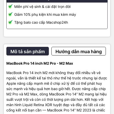
MacBook Pro 14 inch M1 chỉ là 17 giờ, MacBook Pro 16 inch M1 là
Miễn phí vệ sinh & cài đặt trọn đời
21 giờ. Như vậy thời lượng pin sẽ tăng thêm một giờ cho mỗi kiểu
máy so với thế hệ trước theo như thông số kỹ thuật mà Apple công
Giảm 10% phụ kiện khi mua kèm máy
bố.
Tặng balo cao cấp Macshop24h
Mô tả sản phẩm
Hướng dẫn mua hàng
Người dùng hoàn toàn yên tâm về thời gian sử dụng, thoải mái
mang theo MacBook làm việc mà không cần bận tâm đến cáp sạc
MacBook Pro 14 inch M2 Pro - M2 Max
khi di chuyển bên ngoài. Không chỉ có thời gian sử dụng lâu mà
MacBook mới còn có thể sạc đầy lại pin rất nhanh chóng. Apple
MacBook Pro 14 inch M2 mới không thay đổi nhiều về vẻ
cho biết máy có thể sạc nhanh từ 0% lên 50% chỉ trong vòng 30
ngoài, vẫn là thiết kế tai thỏ như thế hệ trước nhưng lại được
phút rất tiện lợi.
Apple nâng cấp mạnh mẽ ở chip xử lý để có thể phát huy
sức mạnh và hiệu quả hơn bao giờ hết. Được nâng cấp chip
Nhờ sức mạnh hiệu quả của Apple silicon, quạt tản nhiệt của máy
M2 Pro và M2 Max, dòng MacBook Pro 14” M2 mang lại hiệu
thậm chí không cần chạy khi bạn thực hiện các tác vụ hàng ngày
suất vượt trội và còn có thời lượng pin dài hơn. Kết hợp với
mà máy vẫn luôn mát mẻ. Đối với các quy trình công việc nặng
màn hình Liquid Retina XDR tuyệt đẹp và đầy đủ tất cả các
nhọc hơn, hệ thống tản nhiệt tiên tiến sẽ di chuyển không khí nhiều
cổng kết nối bạn cần — MacBook Pro 14” M2 2023 là chiếc
hơn 50% ở tốc độ quạt thấp hơn. Máy có bộ nhớ cấu hình lên tới