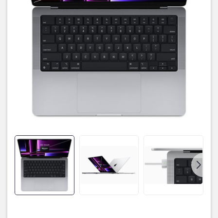
Màn hình sắc nét, hiển thị chân thật
Macbook Pro 14 inch 2023 sở hữu cho mình thiết kế màn hình kích
thước rộng 14 inch vô cùng thoải mái, viền vô cùng mỏng. Giúp
cho người dùng được trải nghiệm phần nhìn được tốt hơn, người
dùng có thể sử dụng nhiều tác vụ cùng một lúc, tăng hiệu suất
công việc, học tập.
Hỗ trợ True Tone cùng dải màu P3 giúp cho hình ảnh hiển thị vô
cùng sắc nét, các màu sắc sáng, tối được thể hiện chi tiết hơn. Độ
phân giải 3.024 x 1.964 cùng độ sáng tối đa là 1.600 nit, giúp cho
mắt của chúng ta không bị quá khó chịu.