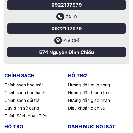
0922197979
ràng hơn, đầy đủ hơn. Và Spatial Audio tạo ra âm trường ba
chiều phức tạp khi bạn phát nhạc hoặc video bằng Dolby
ZALO
Atmos.
0922197979
Mọi chi tiết các bạn có thể liên hệ :
Macshop24h.vn
ĐỊA CHỈ
Địa chỉ: 574 Nguyễn Đình Chiểu Phường 4 Quận 3 TP.HCM
574 Nguyễn Đình Chiểu
Điện thoại:
09
22.19.79.79
Email:
macbookshop24h@gmail.com
CHÍNH SÁCH
HỖ TRỢ
Thời gian làm việc: 8h30 - 19h00 ( Chủ Nhật làm việc từ
Chính sách bảo mật
Hướng dẫn mua hàng
9h30 - 18h )
Chính sách bảo hành
Hướng dẫn thanh toán
Chính sách đổi trả
Hướng dẫn giao nhận
Quy định sử dụng
Điều khoản dịch vụ
Chính Sách Hoàn Tiền
HỖ TRỢ
DANH MỤC NỔI BẬT