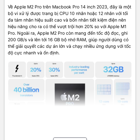
Địa chỉ: 574 Nguyễn Đình Chiểu Phường 4 Quận 3 TP.HCM
Về Apple M2 Pro trên Macbook Pro 14 inch 2023, đây là một
bộ vi xử lý được trang bị CPU 10 nhân hoặc 12 nhân với tối
Điện thoại:
09
22.19.79.79
đa tám nhân hiệu suất cao và bốn nhân tiết kiệm điện nên
Email:
macbookshop24h@gmail.com
hiệu năng cho ra có thể vượt trội hơn 20% so với Apple M1
Pro. Ngoài ra, Apple M2 Pro còn mang đến tốc độ đọc, ghi
Thời gian làm việc: 8h30 - 19h00 ( Chủ Nhật làm việc từ 9h30 -
200 GB/s và lên tới 16 GB bộ nhớ RAM, giúp người dùng có
18h )
thể giải quyết các dự án lớn và chạy nhiều ứng dụng với tốc
độ cực nhanh và ổn định.
Bên cạnh Apple M2 Pro, nhà Táo Khuyết còn tung ra biến