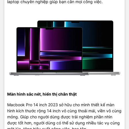
laptop chuyên nghiệp giúp bạn cân mọi công việc.
8TB để bạn có thể lưu trữ nhiều hơn, làm việc nhanh chóng hơn.
Cổng kết nối đa dạng
Truyền ảnh và video bằng đầu đọc thẻ SDXC. Kết nối với TV hoặc
màn hình bằng đầu ra HDMI hỗ trợ lên đến 8K. Cắm các phụ kiện
và màn hình bổ sung bằng ba cổng Thunderbolt 4. Và tận hưởng
thông lượng nhanh hơn đến hai lần với Wi‑Fi 6E
Mở rộng không gian hiển thị trên màn hình của bạn bằng cách kết
nối tối đa 3 màn hình Apple Pro Display XDR cùng 1 màn TV 4K
bằng chip M2 Max. Hoặc kết nối tối đa 2 màn Pro Display XDR với
chip M2 Pro.
Màn hình sắc nét, hiển thị chân thật
Macbook Pro 14 inch 2023 sở hữu cho mình thiết kế màn
hình kích thước rộng 14 inch vô cùng thoải mái, viền vô cùng
mỏng. Giúp cho người dùng được trải nghiệm phần nhìn
được tốt hơn, người dùng có thể sử dụng nhiều tác vụ cùng
một lúc, tăng hiệu suất công việc, học tập.