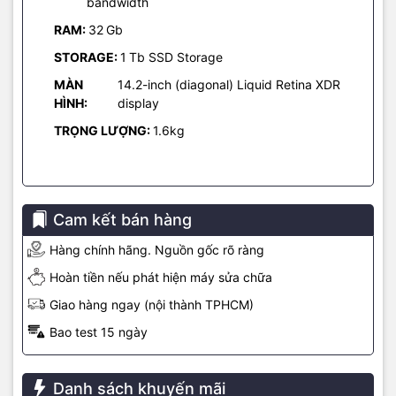
bandwidth
cho phép thiết bị có thể thực hiện nhiều công việc đồ họa chuyên
RAM:
32
Gb
sâu như tạo cảnh với hình học và kết cấu 3D hoặc hợp nhất những
tấm ảnh có chất lượng cực cao một cách ổn định, nhanh chóng.
STORAGE:
1
Tb SSD Storage
MÀN
14.2-inch (diagonal) Liquid Retina XDR
HÌNH:
display
TRỌNG LƯỢNG:
1.6kg
Cam kết bán hàng
Hàng chính hãng. Nguồn gốc rõ ràng
Hoàn tiền nếu phát hiện máy sửa chữa
Giao hàng ngay (nội thành TPHCM)
Thời lượng pin kéo dài
Bao test 15 ngày
Theo Apple, MacBook Pro 14 inch M2 mới có thời lượng pin lên tới
18 giờ cho mỗi lần sạc và MacBook Pro 16 inch M2 lên tới 22 giờ,
đây là thời lượng pin dài nhất từng có trên máy Mac. Trong khi
Danh sách khuyến mãi