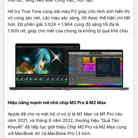
Hỗ trợ True Tone cùng dải màu P3 giúp cho hình ảnh hiển thị
vô cùng sắc nét, các màu sắc sáng, tối được thể hiện chi tiết
Camera 1080p sử dụng khẩu độ rộng để thu nhiều ánh sáng hơn,
hơn. Độ phân giải 3.024 x 1.964 cùng độ sáng tối đa là
kết hợp với cảm biến hình ảnh lớn để có hiệu suất tốt hơn trong
1.600 nit, giúp cho mắt của chúng ta không bị quá khó chịu.
điều kiện ánh sáng yếu để bạn luôn xuất hiện sắc nét trong mọi
cuộc gọi video.
Dàn ba micrô chất lượng phòng thu. Với tỷ lệ tín hiệu trên tạp âm
sánh ngang với micrô cấp chuyên nghiệp, MacBook Pro có thể thu
được cả những âm thanh nhỏ nhất. Và định hướng chùm tia giảm
thiểu tiếng ồn xung quanh để giọng nói của bạn phát ra to và rõ
ràng.
Hệ thống âm thanh gồm 6 loa, gồm 4 loa trầm mang đến âm trầm
sâu hơn, loa tweeter hiệu suất cao cho giọng hát rõ ràng hơn, đầy
đủ hơn. Và Spatial Audio tạo ra âm trường ba chiều phức tạp khi
Hiệu năng mạnh mẽ nhờ chip M2 Pro & M2 Max
bạn phát nhạc hoặc video bằng Dolby Atmos.
Apple đã cho ra mắt bộ vi xử lý là M1 Max và M1 Pro vào
Mọi chi tiết các bạn có thể liên hệ :
năm 2021, và tháng 6 năm 2022, thương hiệu “Quả Táo
Khuyết” đã tiếp tục giới thiệu Chip M2 Pro và M2 Max cùng
Macshop24h.vn
với MacBook Air và MacBook Pro 13 inch.