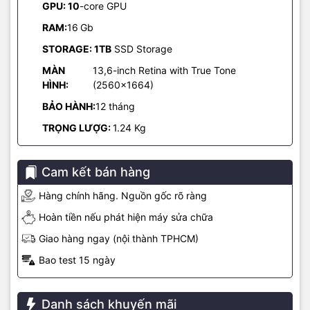
GPU: 10
-core GPU
gian vẫn được giữ nguyên để bạn thoải mái thể hiện cá tính. Thêm
vào đó, thời lượng pin cực trâu sẽ đồng hành cùng bạn suốt cả
RAM:
16
Gb
một ngày dài trên giảng đường hay công sở mà không cần phải
STORAGE: 1TB
SSD Storage
lúc nào cũng kè kè cục sạc.
MÀN
13,6-inch Retina with True Tone
HÌNH:
(2560×1664)
BẢO HÀNH:
12 tháng
TRỌNG LƯỢG:
1.24 Kg
Cam kết bán hàng
Hàng chính hãng. Nguồn gốc rõ ràng
Hoàn tiền nếu phát hiện máy sửa chữa
Giao hàng ngay (nội thành TPHCM)
Bao test 15 ngày
2 tùy chọn MacBook Air M5 13 inch và 15 inch
Tùy vào nhu cầu di chuyển, bạn có thể lựa chọn phiên
Danh sách khuyến mãi