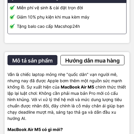
bản
MacBook Air M5 13 inch
vô cùng nhỏ gọn hoặc
MacBook Air
Miễn phí vệ sinh & cài đặt trọn đời
M5 15 inch
với không gian hiển thị rộng rãi hơn cho đa nhiệm. Cả
hai đều sở hữu màn hình Liquid Retina tuyệt đẹp, thiết kế vỏ nhôm
Giảm 10% phụ kiện khi mua kèm máy
tái chế 100% bền bỉ và 4 tùy chọn màu sắc quen thuộc, thời
Tặng balo cao cấp Macshop24h
thượng.
Mô tả sản phẩm
Hướng dẫn mua hàng
Vẫn là chiếc laptop mỏng nhẹ "quốc dân" vạn người mê,
nhưng nay đã được Apple bơm thêm một nguồn sức mạnh
khổng lồ. Sự xuất hiện của
MacBook Air M5
chính thức thiết
lập lại luật chơi: Không cần phải mua bản Pro mới có cấu
hình khủng. Với vi xử lý thế hệ mới và mức dung lượng tiêu
chuẩn được nhân đôi, đây chính là cỗ máy chân ái giúp bạn
macOS Tahoe và Apple Intelligence
chạy deadline mượt mà, sáng tạo thả ga và dẫn đầu xu
hướng AI.
MacBook Air M5 chạy hệ điều hành macOS Tahoe giao diện Liquid
Glass mới nhất, tích hợp sâu Apple Intelligence. Các tính năng
MacBook Air M5 có gì mới?