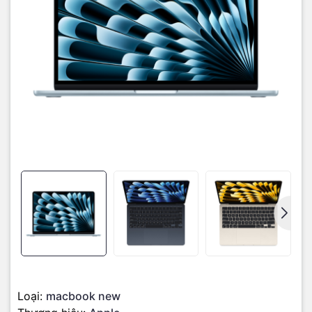
Đặc biệt, "vũ khí bí mật" năm nay chính là
Neural Accelerator
(Bộ
tăng tốc thần kinh) được tích hợp thẳng vào từng lõi GPU. Băng
thông bộ nhớ thống nhất được nâng lên 153GB/s - cải thiện 28%
so với M4, giúp đa nhiệm mượt mà và khởi chạy ứng dụng nhanh
hơn. Nâng cấp này giúp máy xử lý mượt mà các tính năng của
Apple Intelligence, đồng thời đẩy hiệu suất dò tia (Ray-tracing) lên
một tầm cao mới khi chơi game đồ họa nặng.
Loại:
macbook new
MacBook Air M5 khởi điểm với 16GB RAM và 512GB SSD