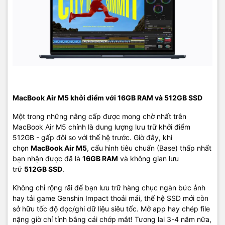
kiệm)
kiệm)
kiệm)
kiệm)
Băng thông
153GB/s
120GB/s
100GB/s
100GB/s
bộ nhớ
SSD cơ bản
512GB
256GB
256GB
256GB
MacBook Air M5 khởi điểm với 16GB RAM và 512GB SSD
~6.715
~2.800
~2.700
~1.600
Tốc độ SSD
MB/s đọc
MB/s đọc
MB/s đọc
MB/s đọc
Một trong những nâng cấp được mong chờ nhất trên
MacBook Air M5 chính là dung lượng lưu trữ khởi điểm
512GB - gấp đôi so với thế hệ trước. Giờ đây, khi
16 lõi +
chọn
MacBook Air M5
, cấu hình tiêu chuẩn (Base) thấp nhất
Neural
Neural
16 lõi (38
16 lõi (18
16 lõi
Engine
Accelerator
TOPS)
TOPS)
bạn nhận được đã là
16GB RAM
và không gian lưu
trong GPU
trữ
512GB SSD
.
Không chỉ rộng rãi để bạn lưu trữ hàng chục ngàn bức ảnh
Wi-Fi 7
hay tải game Genshin Impact thoải mái, thế hệ SSD mới còn
Wi-Fi
Wi-Fi 6E
Wi-Fi 6E
Wi-Fi 6
(chip N1)
sở hữu tốc độ đọc/ghi dữ liệu siêu tốc. Mở app hay chép file
nặng giờ chỉ tính bằng cái chớp mắt! Tương lai 3-4 năm nữa,