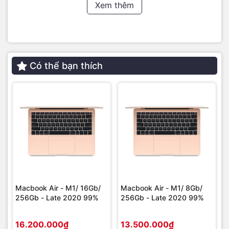
Xem thêm
Vẫn là thiết kế tinh tế, pin trâu cả ngày dài
MacBook Air M5
tiếp tục ghi điểm với thiết kế nhôm nguyên
khối sang trọng, tản nhiệt không quạt (fanless design) im
lặng tuyệt đối 100% trong mọi tình huống.
Có thể bạn thích
Bạn hoàn toàn có thể chọn MacBook Pro 13 inch gọn nhẹ bỏ
vừa mọi loại túi tote, hoặc MacBook Pro 15 inch màn hình to
để làm việc đa nhiệm đã mắt hơn. Dĩ nhiên, 4 gam màu
"trendy" vượt thời gian vẫn được giữ nguyên để bạn thoải
mái thể hiện cá tính. Thêm vào đó, thời lượng pin cực trâu sẽ
đồng hành cùng bạn suốt cả một ngày dài trên giảng đường
hay công sở mà không cần phải lúc nào cũng kè kè cục sạc.
Macbook Air - M1/ 16Gb/
Macbook Air - M1/ 8Gb/
256Gb - Late 2020 99%
256Gb - Late 2020 99%
16.200.000₫
13.500.000₫