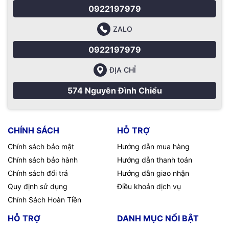
0922197979
Wi-Fi
Wi-Fi 7 (chip
Wi-Fi 6E
Wi-Fi 6E
Wi-Fi 6
N1)
ZALO
Camera
12MP Center
12MP
1080p
0922197979
Stage, Desk
Center
FaceTime
View
Stage
HD
ĐỊA CHỈ
574 Nguyễn Đình Chiểu
CHÍNH SÁCH
HỖ TRỢ
Chính sách bảo mật
Hướng dẫn mua hàng
Chính sách bảo hành
Hướng dẫn thanh toán
Chính sách đổi trả
Hướng dẫn giao nhận
Quy định sử dụng
Điều khoản dịch vụ
Chính Sách Hoàn Tiền
HỖ TRỢ
DANH MỤC NỔI BẬT