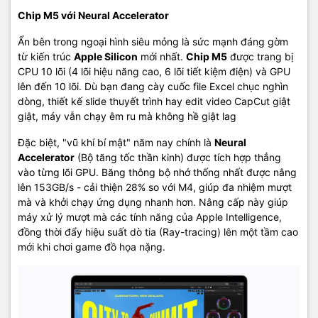
thông minh bao gồm:
Chip M5 với Neural Accelerator
Writing Tools: viết lách, tóm tắt nội dung thông minh
Live Translation: dịch trực tiếp trong Messages
Ẩn bên trong ngoại hình siêu mỏng là sức mạnh đáng gờm
Clean Up: xóa vật thể thừa trong ảnh
từ kiến trúc
Apple Silicon
mới nhất.
Chip M5
được trang bị
Reminders thông minh: tự động phân loại nhắc việc
CPU 10 lõi (4 lõi hiệu năng cao, 6 lõi tiết kiệm điện) và GPU
iPhone Mirroring: tương tác với iPhone ngay trên Mac
lên đến 10 lõi. Dù bạn đang cày cuốc file Excel chục nghìn
Nhờ Neural Engine 16 lõi và Neural Accelerator trên GPU, mọi tác
dòng, thiết kế slide thuyết trình hay edit video CapCut giật
vụ AI đều được xử lý ngay trên thiết bị, đảm bảo bảo mật và
giật, máy vẫn chạy êm ru mà không hề giật lag
quyền riêng tư.
Đặc biệt, "vũ khí bí mật" năm nay chính là
Neural
So sánh nhanh thông số MacBook Air M5 với các thế hệ trước
Accelerator
(Bộ tăng tốc thần kinh) được tích hợp thẳng
vào từng lõi GPU. Băng thông bộ nhớ thống nhất được nâng
lên 153GB/s - cải thiện 28% so với M4, giúp đa nhiệm mượt
MacBook
MacBook
MacBook
MacBook
Thông số
mà và khởi chạy ứng dụng nhanh hơn. Nâng cấp này giúp
Air M5
Air M4
Air M3
Air M2
máy xử lý mượt mà các tính năng của Apple Intelligence,
đồng thời đẩy hiệu suất dò tia (Ray-tracing) lên một tầm cao
Chip
Apple M5
Apple M4
Apple M3
Apple M2
mới khi chơi game đồ họa nặng.
10 lõi (4
10 lõi (4
8 lõi (4
8 lõi (4
hiệu năng
hiệu năng
hiệu năng
hiệu năng
CPU
+ 6 tiết
+ 6 tiết
+ 4 tiết
+ 4 tiết