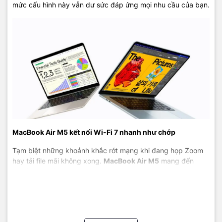
mức cấu hình này vẫn dư sức đáp ứng mọi nhu cầu của bạn.
12MP
12MP
1080p
Center
Camera
Center
FaceTime
Stage,
Stage
HD
Desk View
MacBook Air M5 kết nối Wi-Fi 7 nhanh như chớp
Tạm biệt những khoảnh khắc rớt mạng khi đang họp Zoom
hay tải file mãi không xong.
MacBook Air M5
mang đến
chuẩn kết nối mạng không dây
Wi-Fi 7
và Bluetooth 6 tân
tiến nhất. Băng thông được mở rộng tối đa giúp duy trì độ ổn
định tuyệt đối, cho phép bạn làm việc linh hoạt ở bất kỳ đâu,
từ văn phòng đến những quán cafe đông đúc nhất.
Điểm nổi bật trên MacBook Air M5