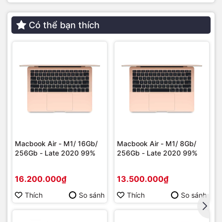
Dung lượng pin lớn, hệ thống tản nhiệt thông minh
Có thể bạn thích
Nhờ được trang bị bộ vi xử lý mới vô cùng độc đáo giúp
Macbook Air 2022 tiết kiệm năng lượng một cách tối đa. Với
trang bị viên pin lớn, bạn thoải mái lướt web, nghe nhạc, giải
trí hoặc làm việc trong cả ngày dài mà không lo hết pin.
Macbook Air - M1/ 16Gb/
Macbook Air - M1/ 8Gb/
256Gb - Late 2020 99%
256Gb - Late 2020 99%
16.200.000₫
13.500.000₫
Thích
So sánh
Thích
So sánh
Bên cạnh đó, hệ thống tản nhiệt thông minh được trang bị
trên máy giúp máy không bị nóng trong quá trình hoạt động.