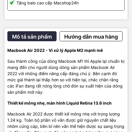
Một trong những điểm nổi bật nữa của MacBook Air 2022 mang
Tặng balo cao cấp Macshop24h
đặc trưng của nhà Apple đó là TrackPad, với các cử động được
thao tác hoàn toàn bằng các ngón tay sẽ cho bạn làm chủ mọi thứ
trên chiếc MacBook Air này.
Mô tả sản phẩm
Hướng dẫn mua hàng
Bàn phím Magic Keyboard có hàng phím chức năng hỗ trợ truy
cập nhanh, phím điều khiển và phím tắt. Ngoài ra, touch ID giúp
Macbook Air 2022 - Vi xử lý Apple M2 mạnh mẽ
mở khoá dễ dàng và thanh toán an toàn chỉ bằng một thao tác
chạm.
Sau thành công của dòng Macbook M1 thì Apple lại chuẩn bị
mang đến cho người dùng dòng sản phẩm Macbook Air
Chất lượng hình ảnh cuộc gọi sắc nét, âm thanh sống động
2022 với những điểm nâng cấp đáng chú ý. Bên cạnh đó
mức giá thành lại thấp hơn so với hiện tại, chắc chắn rằng
MacBook Air 2022 sở hữu tính năng gọi điện video camera
các iFan đang rất nóng lòng chờ đón sự xuất hiện của dòng
Facetime độ phân giải 1080 kết hợp micro. Trong quá trình trò
sản phẩm mới này.
chuyện, bạn sẽ cảm nhận được hình ảnh rõ ràng, sắc nét, hiệu suất
ánh sáng được cải thiện.
Thiết kế mỏng nhẹ, màn hình Liquid Retina 13.6 inch
Macbook Air 2022 được thiết kế mỏng nhẹ với trọng lượng
1.24 kg. Toàn bộ phần vỏ vẫn được giữ nguyên chất liệu
nhôm cứng cáp, bền bỉ nên vẫn thể hiện được sự sang trọng