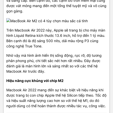
và đẳng cấp. Bên cạnh đó, các cạnh bo tròn mềm mại cùng
được vát mỏng mang đến một tổng thể tuyệt mỹ và vô cùng
gọn gàng.
Trên Macbook Air 2022 này, Apple sẽ trang bị cho máy màn
hình Liquid Retina kích thước 13.6 inch, hỗ trợ đến 1 tỷ màu.
Bên cạnh đó là độ sáng 500 nits, dải màu rộng P3 cùng
công nghệ True Tone.
Hệ thống âm thanh 4 loa (2 loa tweeter và 2 loa trầm) kết hợp
Nhờ vậy mà hình ảnh hiển thị sống động, rực rỡ, độ tương
công nghệ Spatial Audio cho âm thanh rõ ràng dù bạn đang ở bất
phản phong phú, chi tiết sắc nét hơn rất nhiều. Đây được
kỳ đâu. Đồng thời, người dùng sẽ đắm chìm trong không gian âm
đánh giá là màn hình lớn và sáng nhất so với các thế hệ
nhạc tuyệt vời cùng các bản nhạc đầy cảm xúc và giọng hát ấm
Macbook Air trước đây.
trong.
Hiệu năng cực khủng với chip M2
Kết nối đơn giản, kho lưu trữ khổng lồ
Macbook Air 2022 mang đến sự khác biệt về hiệu năng khi
Cổng Masafe hỗ trợ cắm và tháo sạc nam châm nhanh chóng. Hai
được trang bị con chip Apple thế hệ Silicon tiếp theo. Tốc độ
cổng Thunderbolt cho phép kết nối và sạc pin tốc độ cao cho các
và hiệu suất năng lượng cao hơn so với thế hệ M1, do đó
phụ kiện, người dùng có thể kết nối với màn hình 6K. Cuối cùng
người dùng có thể hoàn thành được nhiều tác vụ, công việc.
jack cắm tai nghe 3.5 hỗ trợ kết nối với tai nghe trở kháng cao.