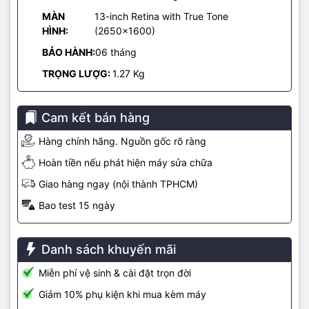
cả ngày dài mà không lo hết pin.
MÀN
13-inch Retina with True Tone
HÌNH:
(2650×1600)
BẢO HÀNH:
06 tháng
TRỌNG LƯỢG:
1.27 Kg
Cam kết bán hàng
Hàng chính hãng. Nguồn gốc rõ ràng
Hoàn tiền nếu phát hiện máy sửa chữa
Giao hàng ngay (nội thành TPHCM)
Bao test 15 ngày
Bên cạnh đó, hệ thống tản nhiệt thông minh được trang bị trên
máy giúp máy không bị nóng trong quá trình hoạt động. Đặc biệt,
giúp cho hiệu suất luôn được duy trì và đảm bảo trong thời gian
Danh sách khuyến mãi
dài.
Miễn phí vệ sinh & cài đặt trọn đời
TrackPad đa điểm, bàn phím tích hợp nhiều chức năng
Giảm 10% phụ kiện khi mua kèm máy