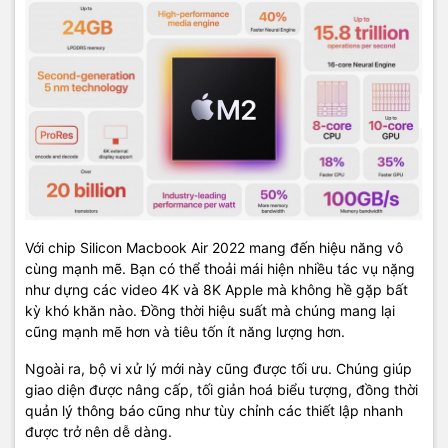
Ổ SSD dữ liệu khổng lồ cho phép lưu trữ khối lượng dữ liệu, các file
nặng như: video, hình ảnh, âm thanh, words, excel hay các ứng
dụng cần tiêu tốn lượng lớn không gian. Với con chip mạnh mẽ, dù
file nặng nhưng bạn vẫn có thể mở ra trong nháy mắt.
Macbook Air M2 2022 giá bao nhiêu tiền, khi nào ra mắt?
Với chip Silicon Macbook Air 2022 mang đến hiệu năng vô
cùng mạnh mẽ. Bạn có thể thoải mái hiện nhiều tác vụ nặng
Macbook Air M2 2022 được hãng công nghệ Apple chính thức
như dựng các video 4K và 8K Apple mà không hề gặp bất
được giới thiệu đến người tiêu dùng tại sự kiện WWDC 2022 vừa
kỳ khó khăn nào. Đồng thời hiệu suất mà chúng mang lại
qua. Máy sẽ lên kệ với giá bán khoảng 1.199 USD, hơn 27 triệu
cũng mạnh mẽ hơn và tiêu tốn ít năng lượng hơn.
đồng. Mức giá này chênh lệch 200 USD so với Macbook Air M1
(999 USD).
Ngoài ra, bộ vi xử lý mới này cũng được tối ưu. Chúng giúp
giao diện được nâng cấp, tối giản hoá biểu tượng, đồng thời
Macbook Air M2 2022 với con chip mới mạnh hơn 20% so với phiên
quản lý thông báo cũng như tùy chỉnh các thiết lập nhanh
bản tiền nhiệm. Đây là một mẫu Macbook đáng để trải nghiệm và
được trở nên dễ dàng.
sở hữu nếu bạn đang sở hữu Macbook M1 thì hoàn toàn có thể cân