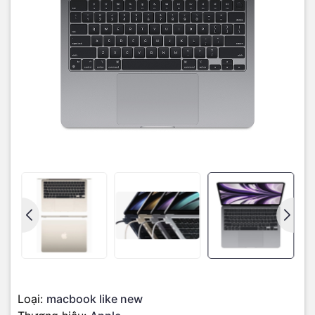
Liquid Retina kích thước 13.6 inch, hỗ trợ đến 1 tỷ màu. Bên cạnh
đó là độ sáng 500 nits, dải màu rộng P3 cùng công nghệ True
Tone.
Nhờ vậy mà hình ảnh hiển thị sống động, rực rỡ, độ tương phản
phong phú, chi tiết sắc nét hơn rất nhiều. Đây được đánh giá là
màn hình lớn và sáng nhất so với các thế hệ Macbook Air trước
đây.
Hiệu năng cực khủng với chip M2
Macbook Air 2022 mang đến sự khác biệt về hiệu năng khi được
trang bị con chip Apple thế hệ Silicon tiếp theo. Tốc độ và hiệu
suất năng lượng cao hơn so với thế hệ M1, do đó người dùng có
thể hoàn thành được nhiều tác vụ, công việc.
Loại:
macbook like new