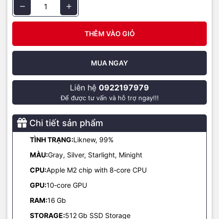
thao tác truy cập vào các ứng dụng diễn ra chỉ trong tích tắc, bao
gồm Microsoft 365 và nhiều ứng dụng iOS khác.
THÊM VÀO GIỎ
MUA NGAY
Liên hệ
0922197979
Để được tư vấn và hỗ trợ ngay!!!
Chi tiết sản phẩm
TÌNH TRẠNG:
Liknew, 99%
Đặc biệt, thiết bị còn có tính năng thực hiện và nhận cuộc gọi
iPhone, kết nối iPad như màn hình hiển thị thứ hai và mở khoá
MÀU:
Gray, Silver, Starlight, Minight
Macbook bằng Apple Watch.
CPU:
Apple M2 chip with 8‑core CPU
Dung lượng pin lớn, hệ thống tản nhiệt thông minh
GPU:
10‑core GPU
Nhờ được trang bị bộ vi xử lý mới vô cùng độc đáo giúp Macbook
RAM:
16
Gb
Air 2022 tiết kiệm năng lượng một cách tối đa. Với trang bị viên pin
STORAGE:
512
Gb SSD Storage
lớn, bạn thoải mái lướt web, nghe nhạc, giải trí hoặc làm việc trong