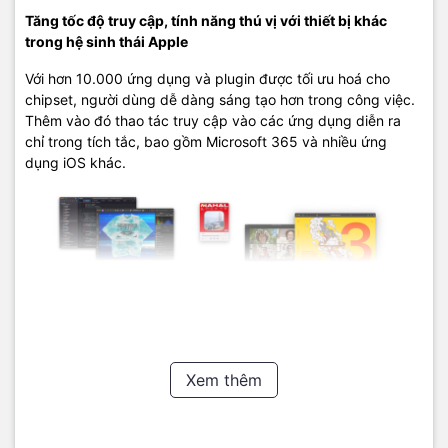
nhắc lên thế hệ M2. Tuy nhiên nếu bạn đang phân chọn mua
Tăng tốc độ truy cập, tính năng thú vị với thiết bị khác
Macbook M1 hay Macbook M2 để sử dụng thì Macbook M1 2020
trong hệ sinh thái Apple
vẫn là một lựa chọn lý tưởng.
Với hơn 10.000 ứng dụng và plugin được tối ưu hoá cho
Mọi chi tiết các bạn có thể liên hệ :
chipset, người dùng dễ dàng sáng tạo hơn trong công việc.
Thêm vào đó thao tác truy cập vào các ứng dụng diễn ra
Macshop24h.vn - SIÊU THỊ LINH KIỆN MACBOOK
chỉ trong tích tắc, bao gồm Microsoft 365 và nhiều ứng
dụng iOS khác.
Chuyên Phân Phối Linh Kiện Chính Hãng
Địa chỉ: 570 Nguyễn Đình Chiểu Phường 4 Quận 3 TP.HCM
Điện thoại:
09
22.19.79.79
Email:
macbookshop24h@gmail.com
Thời gian làm việc: 8h30 - 19h00 ( Chủ Nhật làm việc từ 9h30 -
18h )
Xem thêm
Đặc biệt, thiết bị còn có tính năng thực hiện và nhận cuộc
gọi iPhone, kết nối iPad như màn hình hiển thị thứ hai và mở
khoá Macbook bằng Apple Watch.