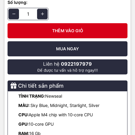
• CPU 10 nhân, GPU lên đến 12 nhân (tùy cấu hình)
Số lượng:
• Hỗ trợ tốt hơn cho trí tuệ nhân tạo với Neural Engine thế hệ mới
• Tối ưu cho macOS Sequoia (2025)
THÊM VÀO GIỎ
✨
Thiết kế tinh tế, mỏng nhẹ
MUA NGAY
Liên hệ
0922197979
Để được tư vấn và hỗ trợ ngay!!!
Chi tiết sản phẩm
TÌNH TRẠNG:
Newseal
MÀU:
Sky Blue, Midnight, Starlight, Silver
CPU:
Apple M4 chip with 10‑core CPU
GPU:
10‑core GPU
RAM:
16
Gb