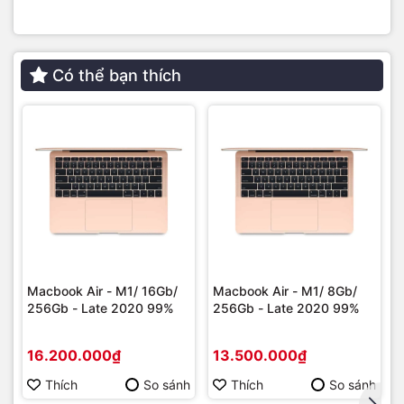
MacBook Air M4 vẫn giữ thiết kế siêu mỏng đặc trưng (chỉ
Có thể bạn thích
~11 mm), nhưng được hoàn thiện tốt hơn với chất liệu nhôm
tái chế 100%, thân thiện với môi trường. Máy có 4 tùy chọn
màu sắc hiện đại:
Midnight, Starlight, Silver và Sky Blue
.
🔋
Pin “trâu” – Làm việc cả ngày dài
Macbook Air - M1/ 16Gb/
Macbook Air - M1/ 8Gb/
256Gb - Late 2020 99%
256Gb - Late 2020 99%
16.200.000₫
13.500.000₫
Thích
So sánh
Thích
So sánh