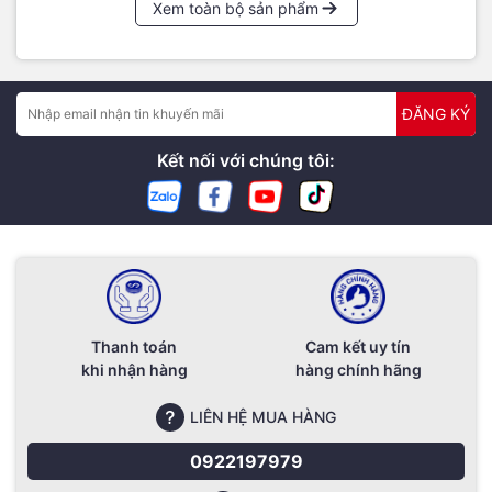
Xem toàn bộ sản phẩm
ĐĂNG KÝ
Kết nối với chúng tôi:
⸻
💰
Giá bán dự kiến
•
MacBook Air M4 13 inch
: từ
1.099 USD
•
MacBook Air M4 15 inch
: từ
1.299 USD
Thanh toán
Cam kết uy tín
khi nhận hàng
hàng chính hãng
Dự kiến sẽ mở bán tại Việt Nam vào
tháng 6/2025
.
LIÊN HỆ MUA HÀNG
0922197979