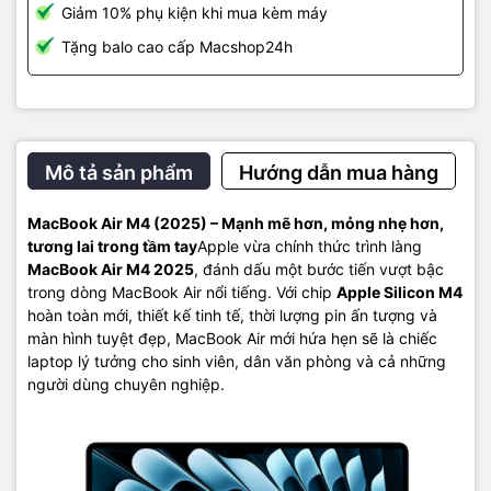
Nhờ vào chip M4 tiết kiệm năng lượng, MacBook Air 2025 có thể
Giảm 10% phụ kiện khi mua kèm máy
đạt thời lượng pin lên đến:
Tặng balo cao cấp Macshop24h
•
18 giờ xem video
•
15 giờ duyệt web
Bạn có thể mang đi làm, đi học cả ngày mà không cần sạc.
Mô tả sản phẩm
Hướng dẫn mua hàng
🌈
Màn hình Liquid Retina tuyệt đẹp
MacBook Air M4 (2025) – Mạnh mẽ hơn, mỏng nhẹ hơn,
Màn hình 13.6 inch hoặc 15.3 inch với độ sáng lên đến
500 nits
,
tương lai trong tầm tay
Apple vừa chính thức trình làng
hỗ trợ dải màu P3, True Tone và độ phân giải cao, mang lại trải
MacBook Air M4 2025
, đánh dấu một bước tiến vượt bậc
nghiệm hình ảnh sắc nét, sống động, lý tưởng cho cả làm việc và
trong dòng MacBook Air nổi tiếng. Với chip
Apple Silicon M4
giải trí.
hoàn toàn mới, thiết kế tinh tế, thời lượng pin ấn tượng và
màn hình tuyệt đẹp, MacBook Air mới hứa hẹn sẽ là chiếc
laptop lý tưởng cho sinh viên, dân văn phòng và cả những
người dùng chuyên nghiệp.