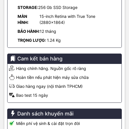
MacBook Air M4 vẫn giữ thiết kế siêu mỏng đặc trưng (chỉ ~11
STORAGE:
256
Gb SSD Storage
mm), nhưng được hoàn thiện tốt hơn với chất liệu nhôm tái chế
100%, thân thiện với môi trường. Máy có 4 tùy chọn màu sắc hiện
MÀN
15-inch Retina with True Tone
đại:
Midnight, Starlight, Silver và Sky Blue
.
HÌNH:
(2880×1864)
BẢO HÀNH:
12 tháng
🔋
Pin “trâu” – Làm việc cả ngày dài
TRỌNG LƯỢG:
1.24 Kg
Cam kết bán hàng
Hàng chính hãng. Nguồn gốc rõ ràng
Hoàn tiền nếu phát hiện máy sửa chữa
Giao hàng ngay (nội thành TPHCM)
Bao test 15 ngày
Danh sách khuyến mãi
Miễn phí vệ sinh & cài đặt trọn đời