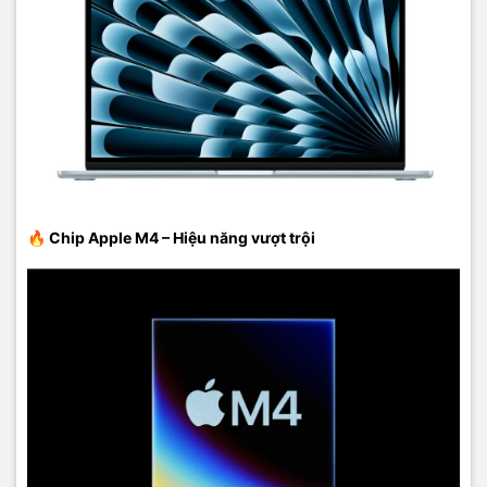
Sức mạnh AI trên MacBook Air M4 – Đón đầu tương lai
Một điểm nhấn ấn tượng trong năm 2025 chính là
AI tích hợp sâu
🔥
Chip Apple M4 – Hiệu năng vượt trội
vào hệ điều hành macOS và chip M4. Apple đã nâng cấp
Neural
Engine
trên M4 để xử lý các tác vụ AI nhanh gấp đôi so với M3,
giúp người dùng làm việc với ứng dụng học máy, nhận diện hình
ảnh, giọng nói hay dựng video thông minh mượt mà hơn bao giờ
hết.