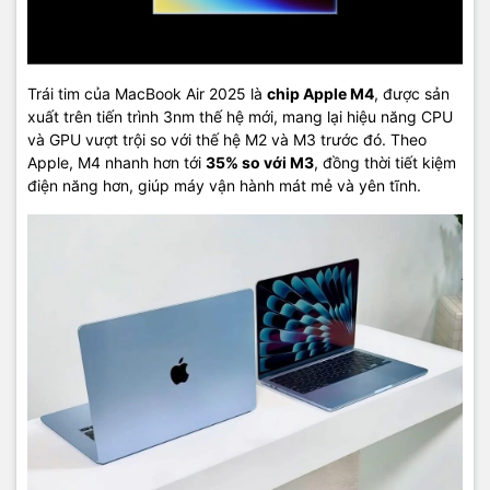
Trái tim của MacBook Air 2025 là
chip Apple M4
, được sản
xuất trên tiến trình 3nm thế hệ mới, mang lại hiệu năng CPU
và GPU vượt trội so với thế hệ M2 và M3 trước đó. Theo
Apple, M4 nhanh hơn tới
35% so với M3
, đồng thời tiết kiệm
điện năng hơn, giúp máy vận hành mát mẻ và yên tĩnh.
⸻
💰
Giá bán dự kiến
•
MacBook Air M4 13 inch
: từ
1.099 USD
•
MacBook Air M4 15 inch
: từ
1.299 USD
Dự kiến sẽ mở bán tại Việt Nam vào
tháng 6/2025
.