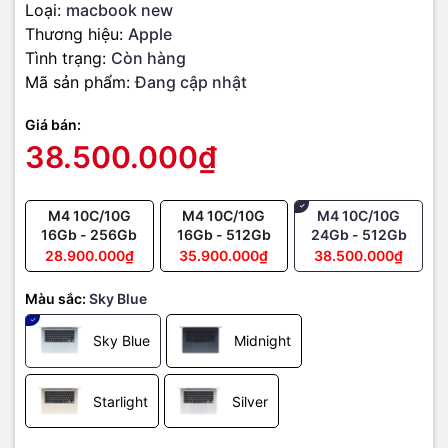
Loại:
macbook new
trên tiến trình 3nm thế hệ mới, mang lại hiệu năng CPU và GPU
vượt trội so với thế hệ M2 và M3 trước đó. Theo Apple, M4 nhanh
Thương hiệu:
Apple
hơn tới
35% so với M3
, đồng thời tiết kiệm điện năng hơn, giúp
Tình trạng:
Còn hàng
máy vận hành mát mẻ và yên tĩnh.
Mã sản phẩm:
Đang cập nhật
Giá bán:
38.500.000₫
M4 10C/10G
M4 10C/10G
M4 10C/10G
16Gb - 256Gb
16Gb - 512Gb
24Gb - 512Gb
28.900.000₫
35.900.000₫
38.500.000₫
Màu sắc:
Sky Blue
Sky Blue
Midnight
Starlight
Silver
Các điểm nổi bật của M4: