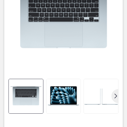
🔥
Chip Apple M4 – Hiệu năng vượt trội
Trái tim của MacBook Air 2025 là
chip Apple M4
, được sản xuất