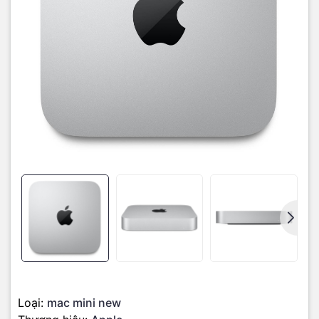
Hiệu năng nổi trội
Với dung lượng bộ nhớ lên đến 8GB 256GB, người dùng thỏa sức
tải game nặng ký, các tài liệu về máy chủ mà vẫn còn chỗ trống.
Trang bị con chipset mạnh mẽ Apple M2 với 8 nhân CPU, 10 nhân
GPU, 16 nhân Neural Engine cùng băng thông bộ nhớ 100GB/s và
tạo độ mượt mà nhanh nhạy khi thực hiện các tác vụ.
Chip M2 – M2 Pro
Loại:
mac mini new
Chip M2 có tốc độ và hiệu suất tiết kiệm pin tốt hơn con chip M1