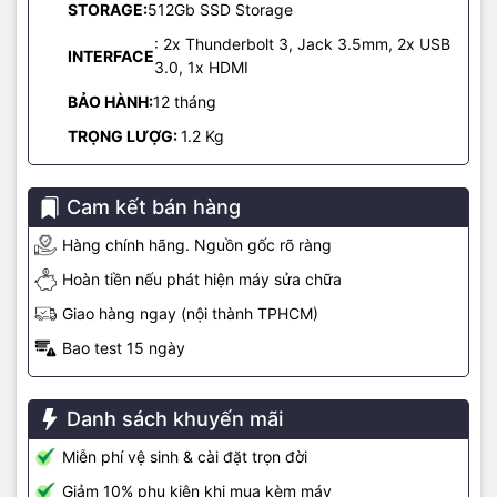
STORAGE:
512Gb SSD Storage
Mac mini biến bất kỳ bàn làm việc nào thành không gian làm việc
: 2x Thunderbolt 3, Jack 3.5mm, 2x USB
INTERFACE
mạnh mẽ. Thêm màn hình, bàn phím và chuột hoặc bàn di chuột
3.0, 1x HDMI
để bạn đã sẵn sàng để tạo, viết mã và làm việc.
BẢO HÀNH:
12 tháng
Mac mini M2 là một máy tính để bàn mạnh mẽ để bạn tự do sáng
TRỌNG LƯỢG:
1.2 Kg
tạo nội dung. Chạy nhiều plug-in hơn và chỉnh sửa nhiều luồng
video 4K và 8K ProRes trong Final Cut Pro nhanh hơn với sự trợ
giúp của công cụ truyền thông hiệu suất cao.
Cam kết bán hàng
Tích hợp nhiều cổng kết nối
Hàng chính hãng. Nguồn gốc rõ ràng
Hoàn tiền nếu phát hiện máy sửa chữa
Sản phẩm còn có nhiều cổng kết nối gồm: USB-A, HDMI,… được
giữ nguyên như trước, tốc độ truyền dữ liệu lên đến 40Gb/s. Wi‑Fi
Giao hàng ngay (nội thành TPHCM)
6E giúp thường gian truy cập mạng nhanh. Người dùng có thể
Bao test 15 ngày
xem Macmini thông qua ứng dụng AR của Apple.
Danh sách khuyến mãi
Miễn phí vệ sinh & cài đặt trọn đời
Giảm 10% phụ kiện khi mua kèm máy