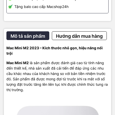
Tặng balo cao cấp Macshop24h
Mac Mini 2023 M2 có bộ lọc nhanh và mượt mà, người dùng sẽ
chỉnh sửa và nâng cấp hình ảnh, tranh vẽ mà không mất nhiều thời
gian. Các ứng dụng và cửa sổ của trang chủ bố trí logic, dễ dàng
tìm và truy cập xem phim, chơi game không mất thời gian tìm
kiếm.
Mô tả sản phẩm
Hướng dẫn mua hàng
Mac Mini M2 2023 – Kích thước nhỏ gọn, hiệu năng nổi
trội
Mac Mini M2
là sản phẩm được đánh giá cao từ tính năng
đến thiết kế, nhà sản xuất đã cải tiến để đáp ứng các nhu
cầu khác nhau của khách hàng so với bản tiền nhiệm trước
đó. Sản phẩm đã được mong đợi từ trước khi ra mắt với số
lượng đặt trước tăng lên liên tục khi được chính thức tung ra
thị trường.