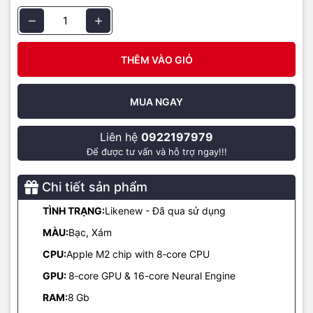
Cho hiển thị màu sắc sống động
Sản phẩm được trang bị công nghệ độc quyền, với hàng triệu màu
THÊM VÀO GIỎ
sắc khác nhau trên một khung hình. Người dùng như đang lạc vào
thế giới ảo đầy sống động, chân thật khi xem phim, chiến game
cùng với bạn bè, gia đình.
MUA NGAY
Liên hệ
0922197979
Để được tư vấn và hỗ trợ ngay!!!
Chi tiết sản phẩm
TÌNH TRẠNG:
Likenew - Đã qua sử dụng
MÀU:
Bạc, Xám
CPU:
Apple M2 chip with 8‑core CPU
GPU:
8‑core GPU & 16-core Neural Engine
RAM:
8
Gb