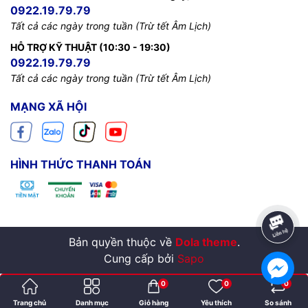
0922.19.79.79
Tất cả các ngày trong tuần (Trừ tết Âm Lịch)
HỖ TRỢ KỸ THUẬT (10:30 - 19:30)
0922.19.79.79
Tất cả các ngày trong tuần (Trừ tết Âm Lịch)
MẠNG XÃ HỘI
HÌNH THỨC THANH TOÁN
Bản quyền thuộc về
Dola theme
.
Cung cấp bởi
Sapo
0
0
0
Trang chủ
Danh mục
Giỏ hàng
Yêu thích
So sánh