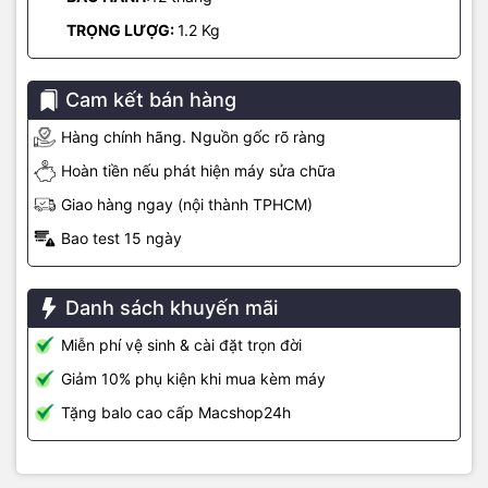
TRỌNG LƯỢG:
1.2 Kg
Cam kết bán hàng
Hàng chính hãng. Nguồn gốc rõ ràng
Hoàn tiền nếu phát hiện máy sửa chữa
Giao hàng ngay (nội thành TPHCM)
Bao test 15 ngày
Kết nối internet tốc độ cao với Wi-Fi 6 và cổng Ethernet Gigabit
Danh sách khuyến mãi
Nếu là người dùng yêu thích các nội dung giải trí internet với chất
lượng tốt nhất, thì Mac Mini M1 2020 sẽ không khiến bạn phải thất
Miễn phí vệ sinh & cài đặt trọn đời
vọng với Wi-Fi 6 mới nhất cho tốc độ download và upload lên đến
Giảm 10% phụ kiện khi mua kèm máy
1,2GB/s.
Tặng balo cao cấp Macshop24h
Còn nếu bạn là một game thủ và muốn trải nghiệm một đường