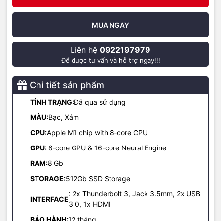
mạnh mẽ và xử lý đa tác vụ giờ đây là vô cùng dễ dàng trên Apple
Mac Mini M1 2020.
MUA NGAY
Với M1 sử dụng kiến trúc bộ nhớ hợp nhất giúp tận dụng băng
thông tốc độ cao từ RAM và CPU hiệu quả. Nhờ vậy cho khả năng
Liên hệ
0922197979
xử lý video nhanh hơn đến 3,9 lần và 7,1 lần cho xử lý hình ảnh trên
Để được tư vấn và hỗ trợ ngay!!!
chiếc Mac Mini này.
Chi tiết sản phẩm
TÌNH TRẠNG:
Đã qua sử dụng
Cổng Thunderbot / USB 4 truyền tải dữ liệu lên đến 40GB/s,
MÀU:
Bạc, Xám
HDMI 2.0 truyền màn hình độ phân giải cao
CPU:
Apple M1 chip with 8‑core CPU
Là chiếc mac mini với hiệu năng mạnh mẽ, thì đi kèm nó là tích hợp
GPU:
8‑core GPU & 16-core Neural Engine
cổng kết nối hiện đại nhất. Với 2 cổng Thunderbolt / USB thế hệ
thứ 4 cho phép người dùng truyền dữ liệu tốc độ siêu cao lên đến
RAM:
8
Gb
40GB/s/.
STORAGE:
512Gb SSD Storage
Cùng với đó, người dùng có thể gắn thêm màn hình với độ phân
: 2x Thunderbolt 3, Jack 3.5mm, 2x USB
INTERFACE
giải lên đến 6K siêu sắc nét và mượt mà nhờ cổng kết nối HDMI 2.0
3.0, 1x HDMI
mới nhất với mac mini 2020 này.
BẢO HÀNH:
12 tháng