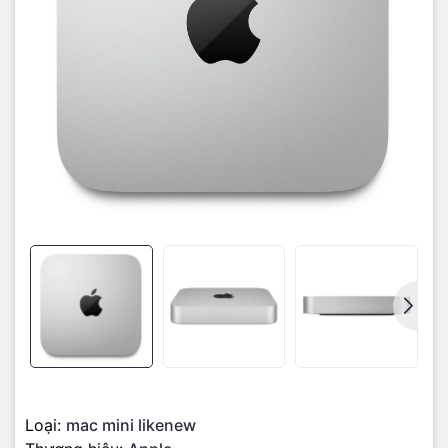
Bên ngoài của chiếc Mac mini m1 được chế tác hoàn toàn 100% từ
hợp kim nhôm được tái chế, vừa giúp tiết giảm chi phí sản xuất,
vừa bảo vệ môi trường.
Loại:
mac mini likenew