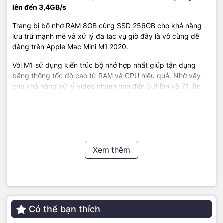
lên đến 3,4GB/s
Trang bị bộ nhớ RAM 8GB cùng SSD 256GB cho khả năng
lưu trữ mạnh mẽ và xử lý đa tác vụ giờ đây là vô cùng dễ
dàng trên Apple Mac Mini M1 2020.
Với M1 sử dụng kiến trúc bộ nhớ hợp nhất giúp tận dụng
băng thông tốc độ cao từ RAM và CPU hiệu quả. Nhờ vậy
cho khả năng xử lý video nhanh hơn đến 3,9 lần và 7,1 lần
cho xử lý hình ảnh trên chiếc Mac Mini này.
Cổng Thunderbot / USB 4 truyền tải dữ liệu lên đến
Xem thêm
40GB/s, HDMI 2.0 truyền màn hình độ phân giải cao
Là chiếc mac mini với hiệu năng mạnh mẽ, thì đi kèm nó là
tích hợp cổng kết nối hiện đại nhất. Với 2 cổng Thunderbolt /
USB thế hệ thứ 4 cho phép người dùng truyền dữ liệu tốc độ
siêu cao lên đến 40GB/s/.
Có thể bạn thích
Cùng với đó, người dùng có thể gắn thêm màn hình với độ