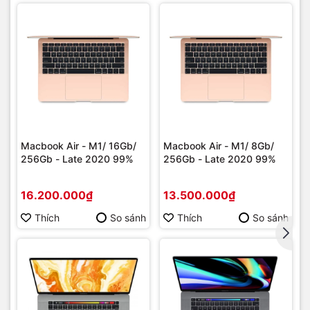
phân giải lên đến 6K siêu sắc nét và mượt mà nhờ cổng kết
nối HDMI 2.0 mới nhất với mac mini 2020 này.
Macbook Air - M1/ 16Gb/
Macbook Air - M1/ 8Gb/
256Gb - Late 2020 99%
256Gb - Late 2020 99%
16.200.000₫
13.500.000₫
Kết nối internet tốc độ cao với Wi-Fi 6 và cổng Ethernet
Gigabit
Thích
So sánh
Thích
So sánh
Nếu là người dùng yêu thích các nội dung giải trí internet với
chất lượng tốt nhất, thì Mac Mini M1 2020 sẽ không khiến
bạn phải thất vọng với Wi-Fi 6 mới nhất cho tốc độ
download và upload lên đến 1,2GB/s.