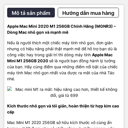
truyền với tốc độ cao, ổ định và ít giật lag thì cổng Ethernet Gigabit
với tốc độ 1GB/s sẽ giúp trải nghiệm giải trí của bạn vô cùng hoàn
Mô tả sản phẩm
Hướng dẫn mua hàng
hảo.
Apple Mac Mini 2020 M1 256GB Chính Hãng (MGNR3) –
Mọi chi tiết các bạn có thể liên hệ :
Dòng Mac nhỏ gọn và mạnh mẽ
Macshop24h.com- SIÊU THỊ LINH KIỆN MACBOOK
Nếu là người thích một chiếc máy tính nhỏ gọn, đơn giản
nhưng có hiệu năng phải thật mạnh mẽ để hỗ trợ bạn dù là
Chuyên Phân Phối Linh Kiện Chính Hãng
công việc hay trong giải trí thì dòng máy tính
Apple Mac
Địa chỉ: 570 Nguyễn Đình Chiểu Phường 4 Quận 3 TP.HCM
Mini M1 256GB 2020
sẽ là người bạn đồng hành lý tưởng
của bạn. Hãy cùng điểm qua những điểm nổi bật của chiếc
Điện thoại:
09
22.19.79.79
máy tính Mac nhỏ gọn nhất vừa được ra mắt của nhà Táo
nhé.
Email:
macbookshop24h@gmail.com
Thời gian làm việc: 8h30 - 19h00 ( Chủ Nhật làm việc từ 9h30
đến 18h)
Kích thước nhỏ gọn và tối giản, hoàn thiện từ hợp kim cao
cấp
Mac Mini M1 2020 256GB sở hữu kích thước vô cùng ấn