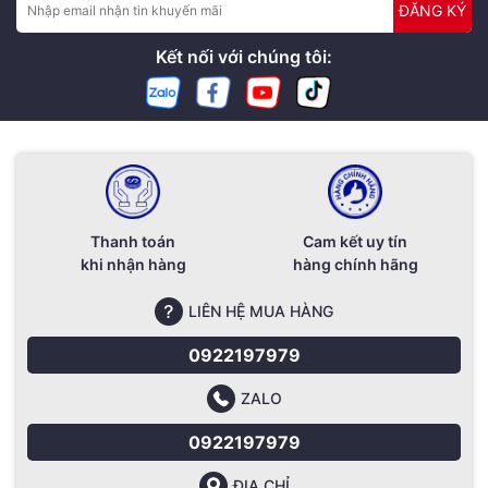
ĐĂNG KÝ
Kết nối với chúng tôi:
Thanh toán
Cam kết uy tín
khi nhận hàng
hàng chính hãng
LIÊN HỆ MUA HÀNG
0922197979
ZALO
0922197979
ĐỊA CHỈ