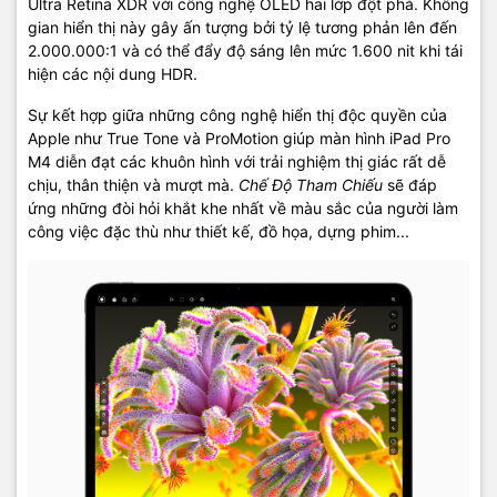
Ultra Retina XDR với công nghệ OLED hai lớp đột phá. Không
gian hiển thị này gây ấn tượng bởi tỷ lệ tương phản lên đến
2.000.000:1 và có thể đẩy độ sáng lên mức 1.600 nit khi tái
hiện các nội dung HDR.
Sự kết hợp giữa những công nghệ hiển thị độc quyền của
Apple như True Tone và ProMotion giúp màn hình iPad Pro
M4 diễn đạt các khuôn hình với trải nghiệm thị giác rất dễ
chịu, thân thiện và mượt mà.
Chế Độ Tham Chiếu
sẽ đáp
ứng những đòi hỏi khắt khe nhất về màu sắc của người làm
công việc đặc thù như thiết kế, đồ họa, dựng phim...