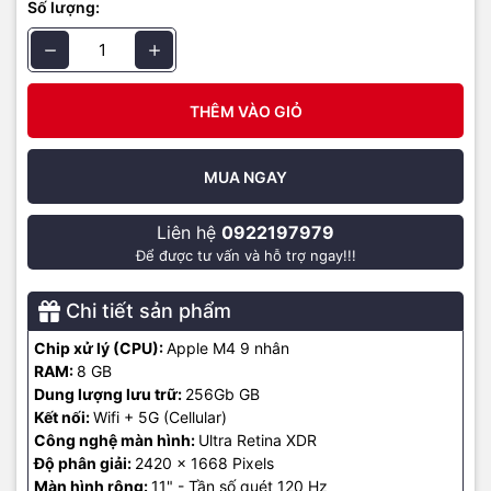
Số lượng:
từ các dịch vụ phát trực tuyến.
THÊM VÀO GIỎ
MUA NGAY
Liên hệ
0922197979
Để được tư vấn và hỗ trợ ngay!!!
Chi tiết sản phẩm
Camera iPad Pro M4
Chip xử lý (CPU):
Apple M4 9 nhân
RAM:
8 GB
iPad Pro M4 mới được trang bị hệ thống camera tân tiến, 4 micrô
Dung lượng lưu trữ:
256Gb GB
chuẩn phòng thu. Camera sau 12MP chụp ảnh HDR thông minh
Kết nối:
Wifi + 5G (Cellular)
sống động, quay video sắc nét với độ chi tiết cao ngay cả trong
Công nghệ màn hình:
Ultra Retina XDR
điều kiện thiếu sáng. Đèn flash True Tone thích ứng. Công nghệ AI
Độ phân giải:
2420 x 1668 Pixels
thông minh, tự động nhận diện tài liệu trong ứng dụng Camera, loại
Màn hình rộng:
11" - Tần số quét 120 Hz