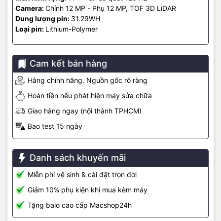
bỏ bóng tối và ghép ảnh để tạo ra bản scan sắc nét nhất.
Camera:
Chính 12 MP - Phụ 12 MP, TOF 3D LiDAR
Dung lượng pin:
31.29WH
Loại pin:
Lithium-Polymer
Cam kết bán hàng
Hàng chính hãng. Nguồn gốc rõ ràng
Hoàn tiền nếu phát hiện máy sửa chữa
Giao hàng ngay (nội thành TPHCM)
Bao test 15 ngày
Danh sách khuyến mãi
Kết nối trên iPad Pro M4
Miễn phí vệ sinh & cài đặt trọn đời
Giảm 10% phụ kiện khi mua kèm máy
iPad Pro M4 được trang bị cổng USB-C Thunderbolt 3 và USB 4,
cho phép kết nối dây tốc độ cao lên đến 40Gb/s. Hỗ trợ Wi-Fi 6E.
Tặng balo cao cấp Macshop24h
Phiên bản Wi-Fi + Cellular với 5G cho phép truy cập tệp tin, trao