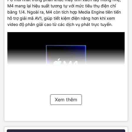
M4 mang lại hiệu suất tương tự với mức tiêu thụ điện chỉ
bằng 1/4. Ngoài ra, M4 còn tích hợp Media Engine tiên tiến
hỗ trợ giải mã AV1, giúp tiết kiệm điện năng hơn khi xem
video độ phân giải cao từ các dịch vụ phát trực tuyến.
Xem thêm
Camera iPad Pro M4
iPad Pro M4 mới được trang bị hệ thống camera tân tiến, 4
micrô chuẩn phòng thu. Camera sau 12MP chụp ảnh HDR
thông minh sống động, quay video sắc nét với độ chi tiết