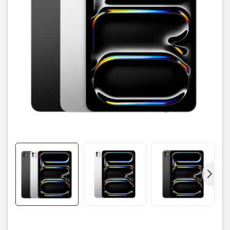
Sự kết hợp giữa những công nghệ hiển thị độc quyền của Apple
như True Tone và ProMotion giúp màn hình iPad Pro M4 diễn đạt
các khuôn hình với trải nghiệm thị giác rất dễ chịu, thân thiện và
mượt mà.
Chế Độ Tham Chiếu
sẽ đáp ứng những đòi hỏi khắt khe
nhất về màu sắc của người làm công việc đặc thù như thiết kế, đồ
họa, dựng phim...