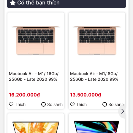
Có thể bạn thích
cao ngay cả trong điều kiện thiếu sáng. Đèn flash True Tone
thích ứng. Công nghệ AI thông minh, tự động nhận diện tài
liệu trong ứng dụng Camera, loại bỏ bóng tối và ghép ảnh
để tạo ra bản scan sắc nét nhất.
Macbook Air - M1/ 16Gb/
Macbook Air - M1/ 8Gb/
256Gb - Late 2020 99%
256Gb - Late 2020 99%
16.200.000₫
13.500.000₫
Thích
So sánh
Thích
So sánh
Kết nối trên iPad Pro M4
iPad Pro M4 được trang bị cổng USB-C Thunderbolt 3 và