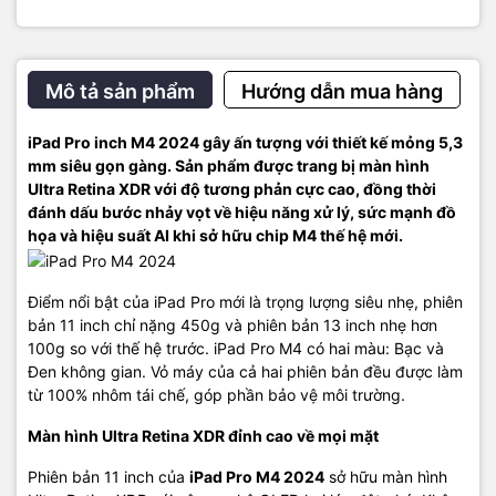
đổi công việc và sao lưu dữ liệu nhanh chóng mọi lúc mọi nơi. Điểm
nổi bật là iPad Pro Cellular mới được tích hợp eSIM, giải pháp thay
thế an toàn hơn cho SIM vật lý, giúp người dùng dễ dàng kết nối,
chuyển đổi giữa các gói thuê bao hiện có và lưu trữ nhiều gói di
Mô tả sản phẩm
Hướng dẫn mua hàng
động trên cùng một thiết bị. Bạn có thể thoải mái đăng ký gói dữ
liệu di động ngay trên iPad Pro mới tại hơn 190 quốc gia và khu
iPad Pro inch M4 2024 gây ấn tượng với thiết kế mỏng 5,3
vực trên toàn thế giới mà không cần mua SIM vật lý từ nhà mạng
mm siêu gọn gàng. Sản phẩm được trang bị màn hình
địa phương.
Ultra Retina XDR với độ tương phản cực cao, đồng thời
đánh dấu bước nhảy vọt về hiệu năng xử lý, sức mạnh đồ
họa và hiệu suất AI khi sở hữu chip M4 thế hệ mới.
Điểm nổi bật của iPad Pro mới là trọng lượng siêu nhẹ, phiên
bản 11 inch chỉ nặng 450g và phiên bản 13 inch nhẹ hơn
100g so với thế hệ trước. iPad Pro M4 có hai màu: Bạc và
Đen không gian. Vỏ máy của cả hai phiên bản đều được làm
từ 100% nhôm tái chế, góp phần bảo vệ môi trường.
Màn hình Ultra Retina XDR đỉnh cao về mọi mặt
Phiên bản 11 inch của
iPad Pro M4 2024
sở hữu màn hình