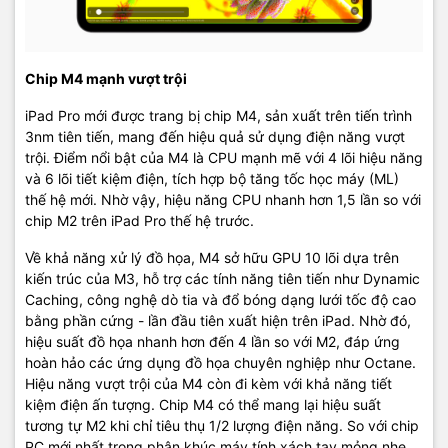
Chip M4 mạnh vượt trội
iPad Pro mới được trang bị chip M4, sản xuất trên tiến trình
3nm tiên tiến, mang đến hiệu quả sử dụng điện năng vượt
trội. Điểm nổi bật của M4 là CPU mạnh mẽ với 4 lõi hiệu năng
và 6 lõi tiết kiệm điện, tích hợp bộ tăng tốc học máy (ML)
thế hệ mới. Nhờ vậy, hiệu năng CPU nhanh hơn 1,5 lần so với
chip M2 trên iPad Pro thế hệ trước.
Về khả năng xử lý đồ họa, M4 sở hữu GPU 10 lõi dựa trên
kiến trúc của M3, hỗ trợ các tính năng tiên tiến như Dynamic
Caching, công nghệ dò tia và đổ bóng dạng lưới tốc độ cao
bằng phần cứng - lần đầu tiên xuất hiện trên iPad. Nhờ đó,
hiệu suất đồ họa nhanh hơn đến 4 lần so với M2, đáp ứng
hoàn hảo các ứng dụng đồ họa chuyên nghiệp như Octane.
Hiệu năng vượt trội của M4 còn đi kèm với khả năng tiết
kiệm điện ấn tượng. Chip M4 có thể mang lại hiệu suất
tương tự M2 khi chỉ tiêu thụ 1/2 lượng điện năng. So với chip
PC mới nhất trong phân khúc máy tính xách tay mỏng nhẹ,