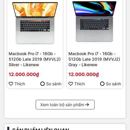
Để hỗ trợ cho việc sản xuất nội dung tốt hơn nhờ gộp cả hai
quá trình quay và dựng trên cùng một thiết bị cho nên Apple
cũng khá chú trọng đến camera của iPad Pro M2, minh
chứng cho điều này là hãng có trang bị bộ đôi camera trong
đó cảm biến chính sẽ có độ phân giải 12 MP và phụ 10 MP.
Macbook Pro i7 - 16Gb -
Macbook Pro i7 - 16Gb -
512Gb Late 2019 (MVVL2)
512Gb Late 2019 (MVVJ2)
Silver - Likenew
Gray - Likenew
12.000.000₫
12.000.000₫
Thích
So sánh
Thích
So sánh
Xem toàn bộ sản phẩm
iPad Pro M2 có thể giúp bạn lưu lại những thước phim có
chuẩn độ phân giải lên tới 4K, hỗ trợ quay video ProRes để
nén chất lượng video của bạn được tốt nhất.
Ở phần màn hình tablet sẽ được trang bị một camera