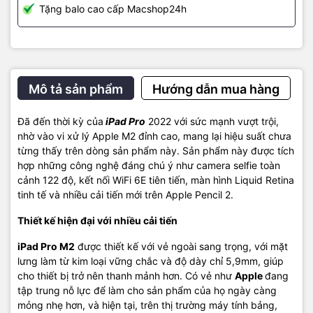
Tặng balo cao cấp Macshop24h
Mô tả sản phẩm
Hướng dẫn mua hàng
Đã đến thời kỳ của
iPad Pro
2022 với sức mạnh vượt trội,
nhờ vào vi xử lý Apple M2 đỉnh cao, mang lại hiệu suất chưa
từng thấy trên dòng sản phẩm này. Sản phẩm này được tích
hợp những công nghệ đáng chú ý như camera selfie toàn
cảnh 122 độ, kết nối WiFi 6E tiên tiến, màn hình Liquid Retina
tinh tế và nhiều cải tiến mới trên Apple Pencil 2.
iPad Pro M2 có thể giúp bạn lưu lại những thước phim có chuẩn độ
phân giải lên tới 4K, hỗ trợ quay video ProRes để nén chất lượng
Thiết kế hiện đại với nhiều cải tiến
video của bạn được tốt nhất.
iPad Pro M2
được thiết kế với vẻ ngoài sang trọng, với mặt
Ở phần màn hình tablet sẽ được trang bị một camera TrueDepth 12
lưng làm từ kim loại vững chắc và độ dày chỉ 5,9mm, giúp
MP để người dùng có thể sử dụng Face ID một cách an toàn nhờ
cho thiết bị trở nên thanh mảnh hơn. Có vẻ như
Apple
đang
khả năng nhận diện có độ chính xác cao, ảnh tự chụp của bạn
tập trung nỗ lực để làm cho sản phẩm của họ ngày càng
cũng sẽ trở nên chất lượng hơn nhờ số chi tiết cực lớn mà thiết bị
mỏng nhẹ hơn, và hiện tại, trên thị trường máy tính bảng,