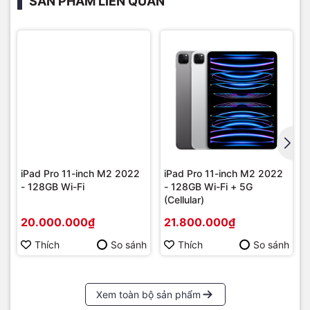
SẢN PHẨM LIÊN QUAN
TrueDepth 12 MP để người dùng có thể sử dụng Face ID
một cách an toàn nhờ khả năng nhận diện có độ chính xác
cao, ảnh tự chụp của bạn cũng sẽ trở nên chất lượng hơn
nhờ số chi tiết cực lớn mà thiết bị có thể thu lại.
iPad Pro 11-inch M2 2022
iPad Pro 11-inch M2 2022
- 128GB Wi-Fi
- 128GB Wi-Fi + 5G
(Cellular)
20.000.000₫
21.800.000₫
Tương thích với phụ kiện tốt hơn
Thích
So sánh
Thích
So sánh
Nhà sản xuất Apple đã tập trung vào việc cải thiện tính
tương thích giữa iPad và Apple Pencil 2 bằng cách tăng
cường khả năng nhận diện của màn hình, đáp ứng được
Xem toàn bộ sản phẩm
thiết bị này trong khoảng cách 12 mm. Điều này giúp các