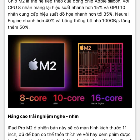
Chip M2 là thế hệ tiếp theo của dòng chip Apple silicon, với
giúp người dùng dễ dàng theo dõi và vẽ nét chính xác hơn.
CPU 8 nhân mang lại hiệu suất nhanh hơn 15% và GPU 10
nhân cung cấp hiệu suất đồ họa nhanh hơn tới 35%. Neural
Engine nhanh hơn 40% và băng thông bộ nhớ 100GB/s tăng
thêm 50%.
Mọi chi tiết các bạn có thể liên hệ :
Macshop24h.vn - SIÊU THỊ LINH KIỆN MACBOOK
Nâng cao trải nghiệm nghe - nhìn
Chuyên Phân Phối Linh Kiện Chính Hãng
iPad Pro M2 ở phiên bản này sẽ có màn hình kích thước 11
Địa chỉ: 570 Nguyễn Đình Chiểu Phường 4 Quận 3 TP.HCM
inch, đủ để bạn có thể thỏa thích vẽ vời hay xem phim được