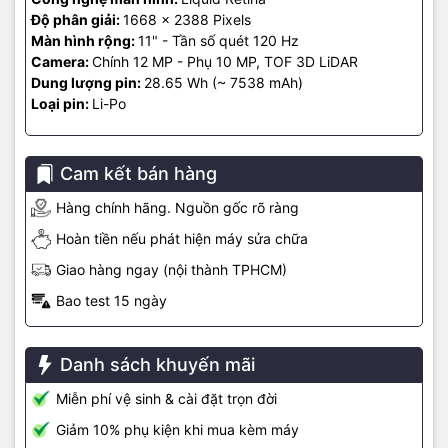
thiết kế, làm việc trên máy tính bảng cũng sẽ cảm thấy an tâm hơn
Độ phân giải:
1668 x 2388 Pixels
mà không sợ bị sai lệch về màu sắc quá nhiều.
Màn hình rộng:
11" - Tần số quét 120 Hz
Camera:
Chính 12 MP - Phụ 10 MP, TOF 3D LiDAR
Dung lượng pin:
28.65 Wh (~ 7538 mAh)
Loại pin:
Li-Po
Cam kết bán hàng
Hàng chính hãng. Nguồn gốc rõ ràng
Hoàn tiền nếu phát hiện máy sửa chữa
Giao hàng ngay (nội thành TPHCM)
Bao test 15 ngày
Đáp ứng tốt nhu cầu chụp ảnh - quay phim
Để hỗ trợ cho việc sản xuất nội dung tốt hơn nhờ gộp cả hai quá
Danh sách khuyến mãi
trình quay và dựng trên cùng một thiết bị cho nên Apple cũng khá
Miễn phí vệ sinh & cài đặt trọn đời
chú trọng đến camera của iPad Pro M2, minh chứng cho điều này
là hãng có trang bị bộ đôi camera trong đó cảm biến chính sẽ có
Giảm 10% phụ kiện khi mua kèm máy
độ phân giải 12 MP và phụ 10 MP.