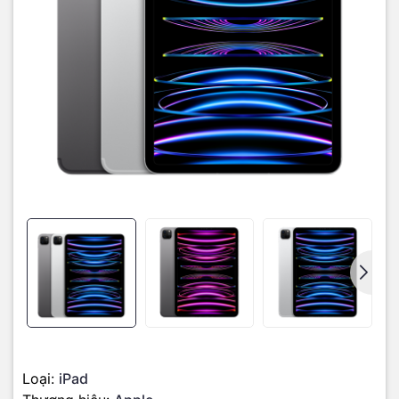
Chip M2. Chip hiệu suất cao thế hệ tiếp theo
iPad Pro M2 có hiệu suất đáng kinh ngạc với nhiều tính năng mới.
bạn có thể tạo các thiết kế 3D chân thực, xây dựng các mô hình
AR phức tạp và chơi trò chơi với đồ họa chất lượng ở tốc độ khung
hình cao. Tận hưởng tất cả trên iPad Pro với thời lượng pin kéo dài
cả ngày.
Chip M2 là thế hệ tiếp theo của dòng chip Apple silicon, với CPU 8
nhân mang lại hiệu suất nhanh hơn 15% và GPU 10 nhân cung cấp
hiệu suất đồ họa nhanh hơn tới 35%. Neural Engine nhanh hơn
40% và băng thông bộ nhớ 100GB/s tăng thêm 50%.
Loại:
iPad