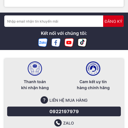
thao tác vẽ và chạm trên màn hình được phản hồi nhanh hơn
và độ chính xác cao hơn. Thêm vào đó, việc hiển thị bóng
mờ vị trí chạm của Apple Pencil 2 trên màn hình giúp người
dùng dễ dàng theo dõi và vẽ nét chính xác hơn.
ĐĂNG KÝ
Kết nối với chúng tôi:
Thanh toán
Cam kết uy tín
khi nhận hàng
hàng chính hãng
Mọi chi tiết các bạn có thể liên hệ :
LIÊN HỆ MUA HÀNG
Macshop24h.vn - SIÊU THỊ LINH KIỆN MACBOOK
0922197979
Chuyên Phân Phối Linh Kiện Chính Hãng
ZALO