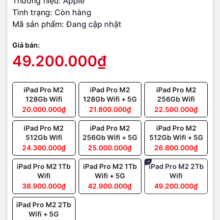
Thương hiệu:
Apple
Tình trạng:
Còn hàng
Mã sản phẩm:
Đang cập nhật
Giá bán:
49.200.000₫
iPad Pro M2
iPad Pro M2
iPad Pro M2
128Gb Wifi
128Gb Wifi + 5G
256Gb Wifi
20.000.000₫
21.800.000₫
22.500.000₫
iPad Pro M2
iPad Pro M2
iPad Pro M2
Nâng cao trải nghiệm nghe - nhìn
512Gb Wifi
256Gb Wifi + 5G
512Gb Wifi + 5G
24.300.000₫
25.000.000₫
26.800.000₫
iPad Pro M2 ở phiên bản này sẽ có màn hình kích thước 11 inch, đủ
để bạn có thể thỏa thích vẽ vời hay xem phim được to rõ hơn.
iPad Pro M2 1Tb
iPad Pro M2 1Tb
iPad Pro M2 2Tb
Ngoài ra màn hình lớn còn đáp ứng tốt cho việc sử dụng đồng thời
Wifi
Wifi + 5G
Wifi
nhiều app cùng lúc thông qua tính năng Stage Manager có trên
38.900.000₫
42.900.000₫
49.200.000₫
iPadOS 16.
iPad Pro M2 2Tb
Nếu cảm thấy đây vẫn là kích thước màn hình chưa làm bạn thỏa
Wifi + 5G