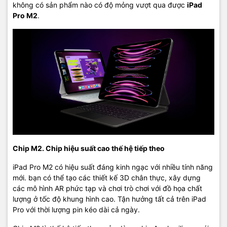
có thể thu lại.
không có sản phẩm nào có độ mỏng vượt qua được
iPad
Pro M2
.
Tương thích với phụ kiện tốt hơn
Chip M2. Chip hiệu suất cao thế hệ tiếp theo
Nhà sản xuất Apple đã tập trung vào việc cải thiện tính tương
iPad Pro M2 có hiệu suất đáng kinh ngạc với nhiều tính năng
thích giữa iPad và Apple Pencil 2 bằng cách tăng cường khả năng
mới. bạn có thể tạo các thiết kế 3D chân thực, xây dựng
nhận diện của màn hình, đáp ứng được thiết bị này trong khoảng
các mô hình AR phức tạp và chơi trò chơi với đồ họa chất
cách 12 mm. Điều này giúp các thao tác vẽ và chạm trên màn hình
lượng ở tốc độ khung hình cao. Tận hưởng tất cả trên iPad
được phản hồi nhanh hơn và độ chính xác cao hơn. Thêm vào đó,
Pro với thời lượng pin kéo dài cả ngày.
việc hiển thị bóng mờ vị trí chạm của Apple Pencil 2 trên màn hình