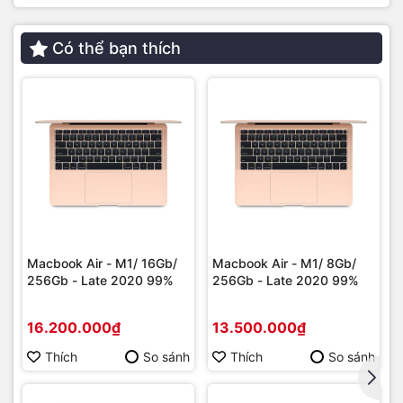
đầy đủ các công nghệ màn hình như: Dải màu rộng P3, True
Tone và ProMotion, đây chắc hẳn là những gì mà mọi nhà
Có thể bạn thích
thiết kế cực kỳ quan tâm và ưa chuộng, bởi nó giúp người
dùng có thể sử dụng máy tính bảng như một thiết bị để
tham chiếu màu sắc sau khi thiết kế, làm việc trên máy tính
bảng cũng sẽ cảm thấy an tâm hơn mà không sợ bị sai lệch
về màu sắc quá nhiều.
Macbook Air - M1/ 16Gb/
Macbook Air - M1/ 8Gb/
256Gb - Late 2020 99%
256Gb - Late 2020 99%
16.200.000₫
13.500.000₫
Thích
So sánh
Thích
So sánh
Đáp ứng tốt nhu cầu chụp ảnh - quay phim