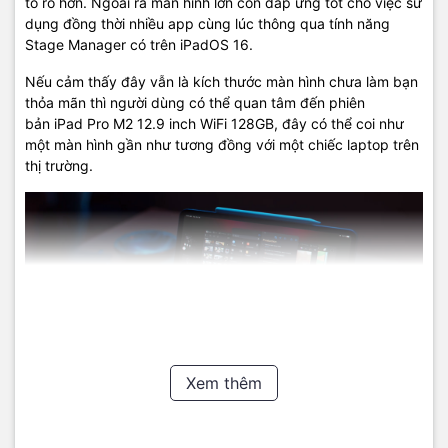
to rõ hơn. Ngoài ra màn hình lớn còn đáp ứng tốt cho việc sử
Điện thoại:
09
22.19.79.79
dụng đồng thời nhiều app cùng lúc thông qua tính năng
Email:
macbookshop24h@gmail.com
Stage Manager có trên iPadOS 16.
Thời gian làm việc: 8h30 - 19h00 ( Chủ Nhật làm việc từ 9h30 -
Nếu cảm thấy đây vẫn là kích thước màn hình chưa làm bạn
18h )
thỏa mãn thì người dùng có thể quan tâm đến phiên
bản iPad Pro M2 12.9 inch WiFi 128GB, đây có thể coi như
một màn hình gần như tương đồng với một chiếc laptop trên
thị trường.
Xem thêm
Bên cạnh đó thì máy tính bảng iPad Pro M2 còn được hỗ trợ