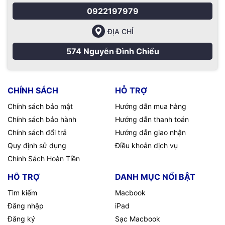
Địa chỉ: 570 Nguyễn Đình Chiểu Phường 4 Quận 3 TP.HCM
0922197979
Điện thoại:
09
22.19.79.79
ĐỊA CHỈ
Email:
macbookshop24h@gmail.com
574 Nguyễn Đình Chiểu
Thời gian làm việc: 8h30 - 19h00 ( Chủ Nhật làm việc từ
9h30 - 18h )
CHÍNH SÁCH
HỖ TRỢ
Chính sách bảo mật
Hướng dẫn mua hàng
Chính sách bảo hành
Hướng dẫn thanh toán
Chính sách đổi trả
Hướng dẫn giao nhận
Quy định sử dụng
Điều khoản dịch vụ
Chính Sách Hoàn Tiền
HỖ TRỢ
DANH MỤC NỔI BẬT
Tìm kiếm
Macbook
Đăng nhập
iPad
Đăng ký
Sạc Macbook