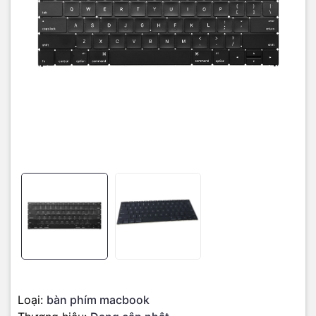
- Một vài phím bấm không gõ được, hoặc lúc được lúc không –
Biểu hiện bàn phím chập chờn lúc bấm được lúc không, có khi bắt
buộc phải dùng lực nhấn thật mạnh thì phím đó mới hiển thị khi
soạn thảo nội dung.
- Liệt hoàn toàn cả bàn phím hoặc liệt 1 vài phím: Khi thao tác với
word hoặc powerpoint, bạn gặp tình trạng có phím đánh được
phím không hoặc đánh mãi không ra ký tự nào.
- Bàn phím bị dính nước, bị chập.
- Bàn phím bị mất một số phím.
- Phím bấm có hiện tượng bị lún, nghiêng khi gõ, mất đi độ đàn hồi.
- Các phím bị loạn, khi bạn nhập liệu không hiển thị đúng nội dung
trên màn hình.
Trường hợp cho thấy đã đến lúc bạn cần thay bàn phím Macbook
Trường hợp, bạn vô tình làm đổ nước lên bàn phím MacBook khiến
bàn phím bị chạm mạch, đứt mạch, bị liệt quá nhiều phím.
Loại:
bàn phím macbook