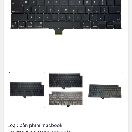
- Một vài phím bấm không gõ được, hoặc lúc được lúc không –
Biểu hiện bàn phím chập chờn lúc bấm được lúc không, có khi bắt
buộc phải dùng lực nhấn thật mạnh thì phím đó mới hiển thị khi
soạn thảo nội dung.
- Liệt hoàn toàn cả bàn phím hoặc liệt 1 vài phím: Khi thao tác với
word hoặc powerpoint, bạn gặp tình trạng có phím đánh được
phím không hoặc đánh mãi không ra ký tự nào.
- Bàn phím bị dính nước, bị chập.
- Bàn phím bị mất một số phím.
- Phím bấm có hiện tượng bị lún, nghiêng khi gõ, mất đi độ đàn hồi.
- Các phím bị loạn, khi bạn nhập liệu không hiển thị đúng nội dung
trên màn hình.
Trường hợp cho thấy đã đến lúc bạn cần thay bàn phím Macbook
Trường hợp, bạn vô tình làm đổ nước lên bàn phím MacBook khiến
bàn phím bị chạm mạch, đứt mạch, bị liệt quá nhiều phím.
Loại:
bàn phím macbook