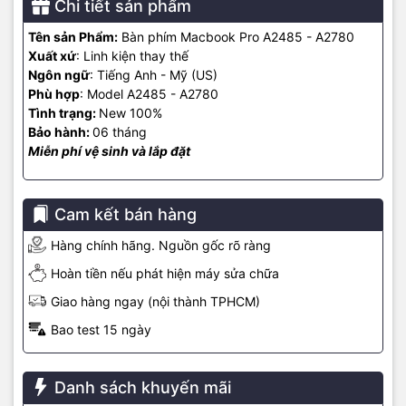
Chi tiết sản phẩm
Địa chỉ: 574 Nguyễn Đình Chiểu Phường 4 Quận 3 TP.HCM
Tên sản Phẩm:
Bàn phím Macbook Pro A2485 - A2780
Xuất xứ
: Linh kiện thay thế
Điện thoại:
09
22.19.79.79
Ngôn ngữ
: Tiếng Anh - Mỹ (US)
Phù hợp
: Model A2485 - A2780
Email:
macbookshop24h@gmail.com
Tình trạng:
New 100%
Thời gian làm việc: 8h30 - 19h00 ( Chủ Nhật làm việc từ 9h30 -
Bảo hành:
06 tháng
18h )
Miễn phí vệ sinh và lắp đặt
Cam kết bán hàng
Hàng chính hãng. Nguồn gốc rõ ràng
Hoàn tiền nếu phát hiện máy sửa chữa
Giao hàng ngay (nội thành TPHCM)
Bao test 15 ngày
Danh sách khuyến mãi