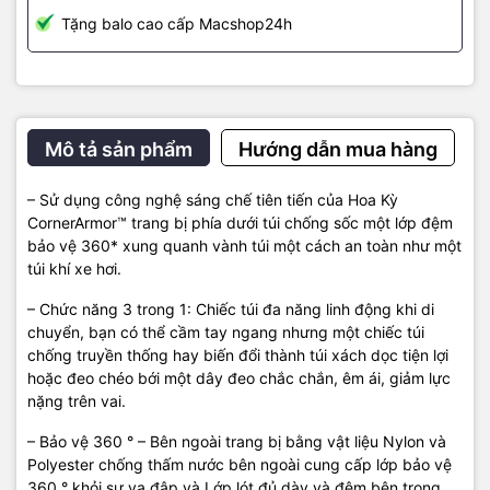
Tặng balo cao cấp Macshop24h
Mô tả sản phẩm
Hướng dẫn mua hàng
– Sử dụng công nghệ sáng chế tiên tiến của Hoa Kỳ
CornerArmor™ trang bị phía dưới túi chống sốc một lớp đệm
bảo vệ 360* xung quanh vành túi một cách an toàn như một
túi khí xe hơi.
– Chức năng 3 trong 1: Chiếc túi đa năng linh động khi di
chuyển, bạn có thể cầm tay ngang nhưng một chiếc túi
chống truyền thống hay biến đổi thành túi xách dọc tiện lợi
hoặc đeo chéo bới một dây đeo chắc chắn, êm ái, giảm lực
nặng trên vai.
– Bảo vệ 360 ° – Bên ngoài trang bị bằng vật liệu Nylon và
Polyester chống thấm nước bên ngoài cung cấp lớp bảo vệ
360 ° khỏi sự va đập và Lớp lót đủ dày và đệm bên trong