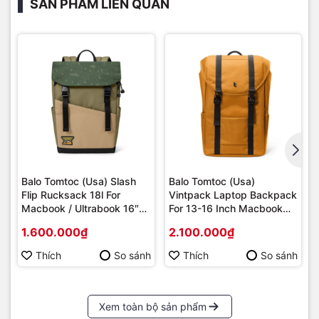
SẢN PHẨM LIÊN QUAN
Balo Tomtoc (Usa) Slash
Balo Tomtoc (Usa)
Flip Rucksack 18l For
Vintpack Laptop Backpack
Macbook / Ultrabook 16″
For 13-16 Inch Macbook
T64M1/A64E1
Laptop, Large Capacity 22l
1.600.000₫
2.100.000₫
– Yellow - (TA1M1Y100)
Thích
So sánh
Thích
So sánh
Xem toàn bộ sản phẩm