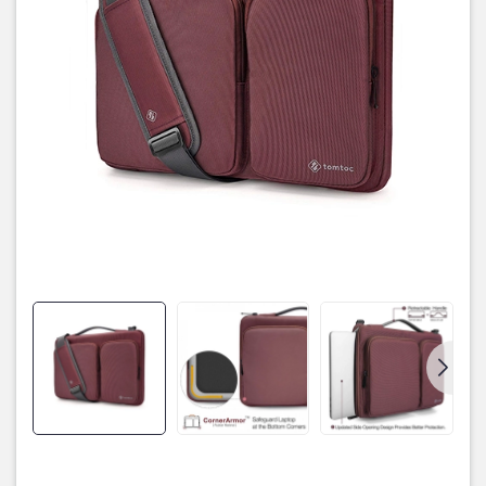
Tính tiện lợi – Dây đeo vai có thể điều chỉnh phù hợp với chiều cao
mỗi người hoặc cũng có thể tháo rời hoàn toàn để sử dụng tay
cầm bằng da PU sành điệu, thời thượng.
– Kích thước mô hình phù hợp tối đa: 12.8 x 9.14 x 0.76 in
– Tương thích: Macbook Pro 13” 2016/2017/2018, Macbook Pro
Retina 13”/Macbook Air 13”, DELL SPX 13″
– Trọng lượng: 11.2g
– Bảo hành: 1 Năm (đường chỉ, dây khóa)
– Thương hiệu chính Hãng TOMTOC USA