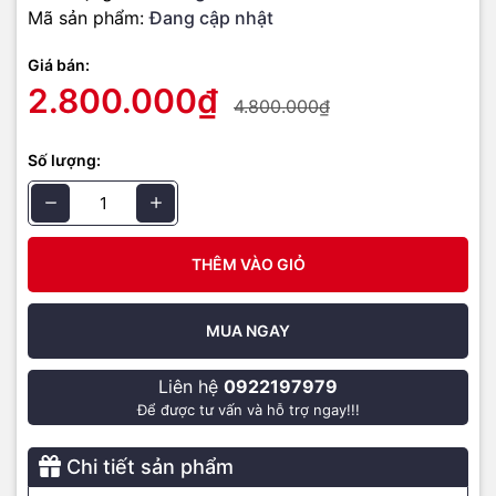
Mã sản phẩm:
Đang cập nhật
Giá bán:
2.800.000₫
4.800.000₫
Số lượng:
THÊM VÀO GIỎ
MUA NGAY
Liên hệ
0922197979
Để được tư vấn và hỗ trợ ngay!!!
Chi tiết sản phẩm