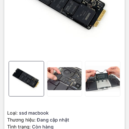
Mọi chi tiết các bạn có thể liên hệ :
Macshop24h.com- SIÊU THỊ LINH KIỆN MACBOOK
Chuyên Phân Phối Linh Kiện Chính Hãng
Địa chỉ: 570 Nguyễn Đình Chiểu Phường 4 Quận 3 TP.HCM
Điện thoại:
09
22.19.79.79
Email:
macbookshop24h@gmail.com
Thời gian làm việc: 8h30 - 19h00 ( Chủ Nhật làm việc từ 9h30 -
18h )
Loại:
ssd macbook
Thương hiệu:
Đang cập nhật
Tình trạng:
Còn hàng