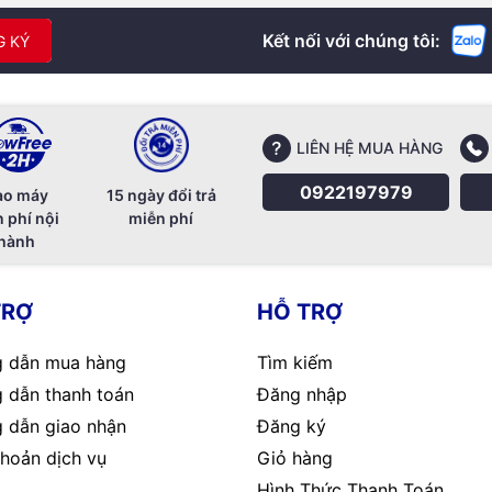
Kết nối với chúng tôi:
G KÝ
LIÊN HỆ MUA HÀNG
0922197979
ao máy
15 ngày đổi trả
 phí nội
miễn phí
hành
TRỢ
HỖ TRỢ
 dẫn mua hàng
Tìm kiếm
 dẫn thanh toán
Đăng nhập
 dẫn giao nhận
Đăng ký
hoản dịch vụ
Giỏ hàng
Hình Thức Thanh Toán