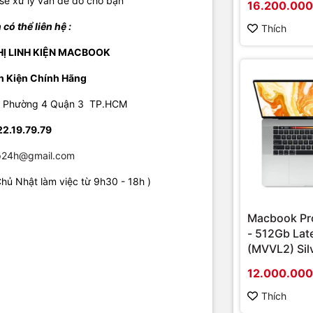
sẽ xử lý vấn đề đó cho bạn
16.200.00
 có thể liên hệ :
Thích
HỊ LINH KIỆN MACBOOK
h Kiện Chính Hãng
ểu Phường 4 Quận 3 TP.HCM
22.19.79.79
24h@gmail.com
hủ Nhật làm việc từ 9h30 - 18h )
Macbook Pro
- 512Gb Lat
(MVVL2) Silv
Likenew
12.000.00
Thích