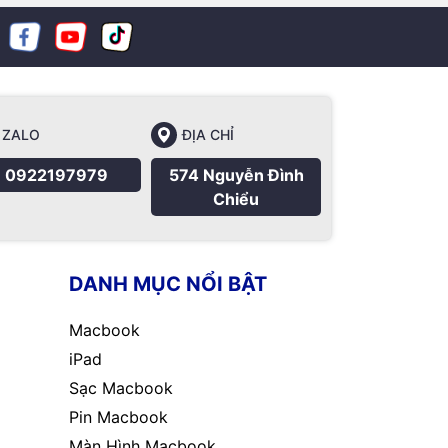
ZALO
ĐỊA CHỈ
0922197979
574 Nguyễn Đình
Chiểu
DANH MỤC NỔI BẬT
Macbook
iPad
Sạc Macbook
Pin Macbook
Màn Hình Macbook