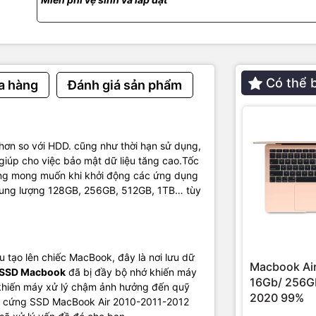
Email:
macbookshop24h@gmail.com
Thời gian làm việc: 8h30 - 19h00 ( Chủ Nhật làm việc từ 9h30 - 18h 
Có thể 
a hàng
Đánh giá sản phẩm
 hơn so với HDD. cũng như thời hạn sử dụng,
iúp cho việc bảo mật dữ liệu tăng cao.Tốc
ông mong muốn khi khởi động các ứng dụng
ung lượng 128GB, 256GB, 512GB, 1TB… tùy
tạo lên chiếc MacBook, đây là nơi lưu dữ
Macbook Air
SSD Macbook
đã bị đầy bộ nhớ khiến máy
16Gb/ 256Gb
khiến máy xử lý chậm ảnh hưởng đến quỹ
2020 99%
n ổ cứng SSD MacBook Air 2010-2011-2012