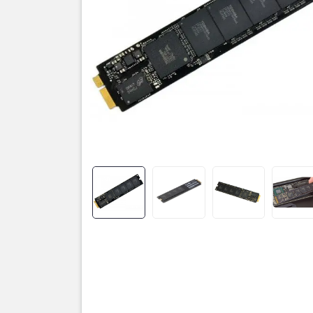
dụng, bảo 
cao.Tốc độ
ứng dụng 
512GB, 1TB
Dòng ổ cứn
mọi dữ liệ
bán không 
thời gian 
hay không?