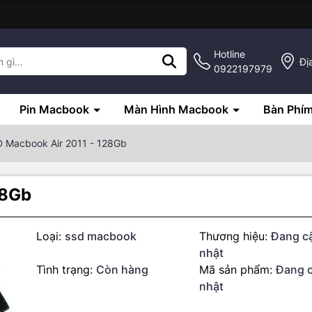
Hotline
Đị
0922197979
Pin Macbook
Màn Hình Macbook
Bàn Phí
 Macbook Air 2011 - 128Gb
28Gb
Loại:
ssd macbook
Thương hiệu:
Đang c
nhật
g số kỹ thuật
Tình trạng:
Còn hàng
Mã sản phẩm:
Đang 
k chất lượng cao.
nhật
ng thể rắn có tốc độ, chất lượng cao hơn so với HDD. cũng như thời 