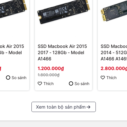
k Air 2015
SSD Macbook Air 2015
SSD Macboo
Gb - Model
2017 - 128Gb - Model
2014 - 512
A1466
A1466 A146
₫
1.200.000₫
2.800.000
1.800.000₫
So sánh
Thích
Thích
So sánh
Xem toàn bộ sản phẩm