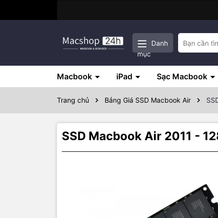
Danh
mục
Macbook
iPad
Sạc Macbook
Trang chủ
Bảng Giá SSD Macbook Air
SSD
SSD Macbook Air 2011 - 1
Thôn
SSD Macboo
SSD
là ổ cứ