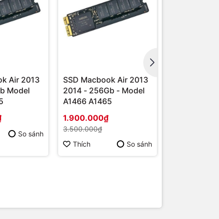
k Air 2013
SSD Macbook Air 2013
SSD Macbook
Gb Model
2014 - 256Gb - Model
2014 - 128G
5
A1466 A1465
A1466 A146
₫
1.900.000₫
1.200.000₫
3.500.000₫
1.800.000₫
So sánh
Thích
So sánh
Thích