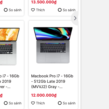
0₫
13.500.000₫
25.500.000
So sánh
Thích
So sánh
Thích
 i7 - 16Gb
Macbook Pro i7 - 16Gb
e 2019
- 512Gb Late 2019
er -
(MVVJ2) Gray -
Likenew
0₫
12.000.000₫
So sánh
Thích
So sánh