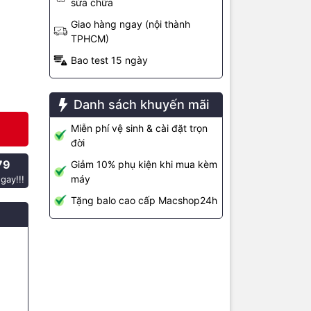
sửa chữa
 liệu tăng
Giao hàng ngay (nội thành
i động các
TPHCM)
56GB,
Bao test 15 ngày
Danh sách khuyến mãi
 nơi lưu dữ
ớ khiến máy
Miễn phí vệ sinh & cài đặt trọn
ng đến quỹ
đời
-2011-2012
79
Giảm 10% phụ kiện khi mua kèm
máy
gay!!!
Tặng balo cao cấp Macshop24h