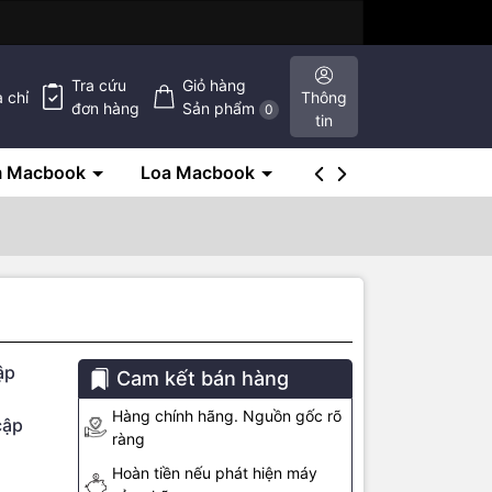
Tra cứu
Giỏ hàng
a chỉ
Thông
đơn hàng
Sản phẩm
0
tin
m Macbook
Loa Macbook
SSD Macbook
ập
Cam kết bán hàng
Hàng chính hãng. Nguồn gốc rõ
cập
ràng
Hoàn tiền nếu phát hiện máy
hạn sử