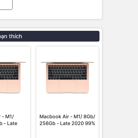
)
bạn thích
 - M1/
Macbook Air - M1/ 8Gb/
Macbook Pro
 - Late
256Gb - Late 2020 99%
Pro/ 8CPU-
16Gb/ 512Gb
Likenew