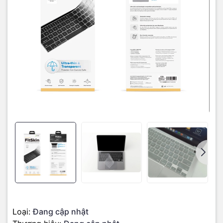
Phủ phím Macbook đóng vai trò như màng chắn mỏng tàng hình
trên bàn phím, ngăn chặn bụi bẩn, nước,… bám vào. Đèn nền của
bàn phím không bị ảnh hưởng nhờ độ trong suốt cao của tấm phủ
phím. Vệ sinh dễ dàng,miếng lót phím siêu mỏng thiết kế ôm sát
bàn phím macbook nên có thể đóng mở gập máy thoải mái mà
không sợ trơn trượt ra ngoài
Thiết kế phủ phím macbook pro 2020 chống trơn trượt
Loại:
Đang cập nhật