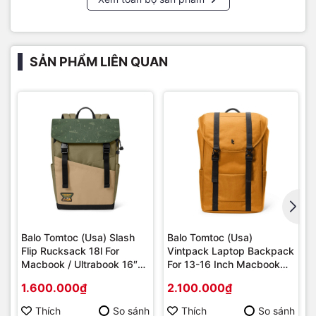
SẢN PHẨM LIÊN QUAN
Balo Tomtoc (Usa) Slash
Balo Tomtoc (Usa)
Flip Rucksack 18l For
Vintpack Laptop Backpack
Macbook / Ultrabook 16″
For 13-16 Inch Macbook
T64M1/A64E1
Laptop, Large Capacity 22l
1.600.000₫
2.100.000₫
– Yellow - (TA1M1Y100)
Thích
So sánh
Thích
So sánh