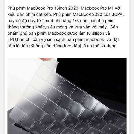
Địa chỉ: 570 Nguyễn Đình Chiểu Phường 4 Quận 3 TP.HCM
Phủ phím MacBook Pro 13inch 2020, Macbook Pro M1 với
kiểu bàn phím cắt kéo. Phủ phím MacBook 2020 của JCPAL
Điện thoại:
09
22.19.79.79
này có độ dày (0.2mm) chỉ bằng 1/5 các loại phủ phím
Email:
macbookshop24h@gmail.com
thông thường khác, siêu mỏng và vừa vặn với máy. Sản
phẩm phủ bàn phím Macbook được làm từ silicon và
Thời gian làm việc: 8h30 - 19h00 ( Chủ Nhật làm việc từ 9h30 -
TPU,bạn chỉ cần vệ sinh sạch bàn phím macbook và đặt
18h )
tấm lót lên (Không cần dùng keo dán) là có thể sử dụng