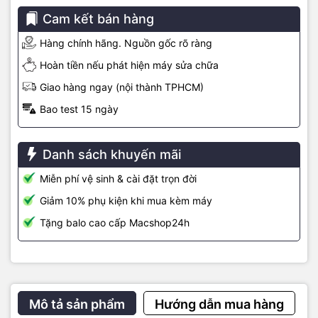
Cam kết bán hàng
Hàng chính hãng. Nguồn gốc rõ ràng
Chức năng kháng khuẩn Microban
Hoàn tiền nếu phát hiện máy sửa chữa
Công nghệ Microban tiêu diệt 99,95% vi khuẩn và ngăn chặn sự
Giao hàng ngay (nội thành TPHCM)
sinh sôi của chúng trong suốt thời hạn sử dụng của sản phẩm. Nó
Bao test 15 ngày
có thể được giặt nhiều lần trong nước ấm để tái sử dụng, mà
không làm mất đi chức năng kháng khuẩn này.
Chất liệu thân thiện với môi trường
Danh sách khuyến mãi
Được làm từ nhựa nhiệt dẻo polyurethane thân thiện với môi
Miễn phí vệ sinh & cài đặt trọn đời
trường, phủ phím Fitskin có thể phân huỷ tự nhiên mà không tạo ra
Giảm 10% phụ kiện khi mua kèm máy
mùi hay độc tố gây hại cho môi trường.
Tặng balo cao cấp Macshop24h
Mọi chi tiết các bạn có thể liên hệ :
Macshop24h.vn- SIÊU THỊ LINH KIỆN MACBOOK
Chuyên Phân Phối Linh Kiện Chính Hãng
Mô tả sản phẩm
Hướng dẫn mua hàng