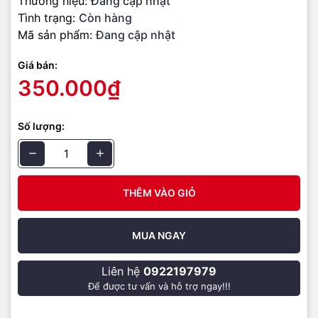
Thương hiệu:
Đang cập nhật
Fitskin được trang bị các đường nét vừa khít với các phím, giữ phủ
Tình trạng:
Còn hàng
phím chắc chắn và không bị xê dịch trong lúc sử dụng.
Mã sản phẩm:
Đang cập nhật
Giá bán:
350.000₫
Số lượng:
THÊM VÀO GIỎ
MUA NGAY
Liên hệ
0922197979
Để được tư vấn và hỗ trợ ngay!!!