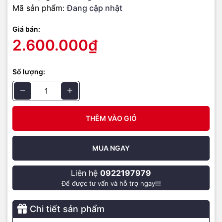
Mã sản phẩm:
Đang cập nhật
Giá bán:
2.600.000₫
Số lượng:
Thiết kế bề mặt nghiêng, hỗ trợ kết nối bluetooth
Thiết kế bề mặt hơi nghiêng giúp đem lại cảm giác mới lạ khi sử
THÊM VÀO GIỎ
dụng so với các sản phẩm khác. Không gian cảm ứng khá lớn,
được phủ thêm lớp màn bảo vệ, giảm thiểu trường hợp trầy xước.
Thiết bị được làm từ chất liệu cao cấp tạo nên độ chắc chắn và
MUA NGAY
tuổi thọ sử dụng khá cao.
Liên hệ
0922197979
Để được tư vấn và hỗ trợ ngay!!!
Không chỉ vậy, thiết bị còn được trang bị một bộ cảm ứng rất
Chi tiết sản phẩm
nhạy, bạn có thể dễ dàng thực hiện các thao tác như xoay, phóng
to, thu nhỏ,… tùy thích. Cho nên, nó mang lại cảm giác tuyệt vời