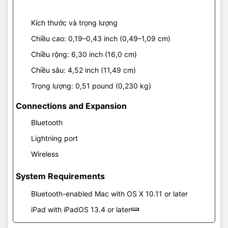
khi trải nghiệm trên sản phẩm. Bên cạnh đó, bạn còn có thể sử
dụng nó để kết nối với các sản phẩm Mac, iPad thông qua cổng
Kích thước và trọng lượng
kết nối Bluetooth, cực kỳ tiện lợi.
Chiều cao: 0,19–0,43 inch (0,49–1,09 cm)
Mọi chi tiết các bạn có thể liên hệ :
Chiều rộng: 6,30 inch (16,0 cm)
Macshop24h.vn - SIÊU THỊ LINH KIỆN MACBOOK
Chiều sâu: 4,52 inch (11,49 cm)
Trọng lượng: 0,51 pound (0,230 kg)
Chuyên Phân Phối Linh Kiện Chính Hãng
Connections and Expansion
Địa chỉ: 570 Nguyễn Đình Chiểu Phường 4 Quận 3 TP.HCM
Bluetooth
Điện thoại:
09
22.19.79.79
Lightning port
Email:
macbookshop24h@gmail.com
Wireless
Thời gian làm việc: 8h30 - 19h00 ( Chủ Nhật làm việc từ 9h30 -
18h )
System Requirements
Bluetooth-enabled Mac with OS X 10.11 or later
iPad with iPadOS 13.4 or later