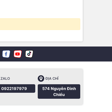
ZALO
ĐỊA CHỈ
0922197979
574 Nguyễn Đình
Chiểu