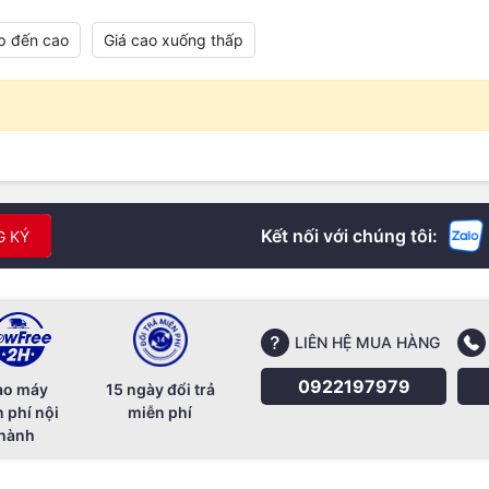
p đến cao
Giá cao xuống thấp
Kết nối với chúng tôi:
G KÝ
LIÊN HỆ MUA HÀNG
0922197979
ao máy
15 ngày đổi trả
 phí nội
miễn phí
hành