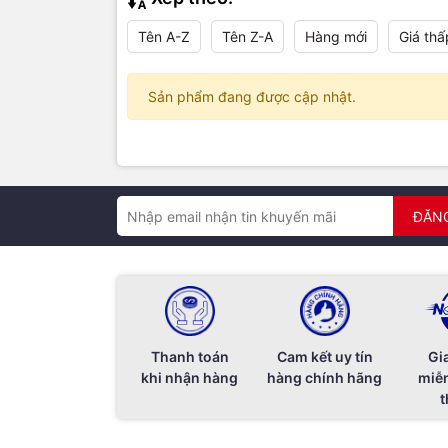
Tên A-Z
Tên Z-A
Hàng mới
Giá thấ
Sản phẩm đang được cập nhật.
ĐĂN
Thanh toán
Cam kết uy tín
Gi
khi nhận hàng
hàng chính hãng
miễn
t