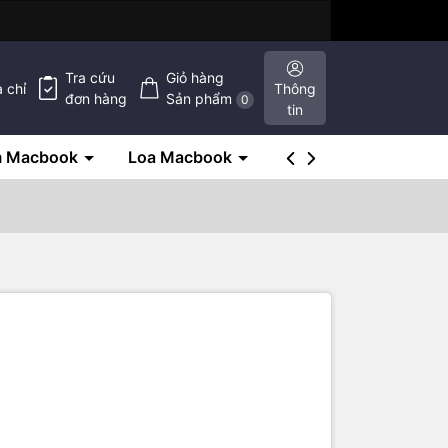
Tra cứu
Giỏ hàng
a chỉ
Thông
đơn hàng
Sản phẩm
0
tin
m Macbook
Loa Macbook
SSD Macbook