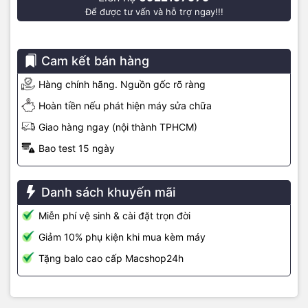
Để được tư vấn và hỗ trợ ngay!!!
Cam kết bán hàng
Hàng chính hãng. Nguồn gốc rõ ràng
Hoàn tiền nếu phát hiện máy sửa chữa
Gia công tỉ mỉ từng chi tiết, phù hợp laptop 11 inch – 13 inch -15
Giao hàng ngay (nội thành TPHCM)
inch
Bao test 15 ngày
Jcpal XStand được thiết kế thanh lịch, nhỏ gọn và thời trang. Đồng
thời, giá đỡ Jcpal được gia công tỉ mỉ đến từng đường nét, tăng
tính thẩm mỹ cho sản phẩm. Bên cạnh đó, sản phẩm đế tản nhiệt
Danh sách khuyến mãi
Jcpal được thiết kế với bốn màu sắc thời trang bao gồm: Bạc, Gray
và Rose.
Miễn phí vệ sinh & cài đặt trọn đời
Giảm 10% phụ kiện khi mua kèm máy
Tặng balo cao cấp Macshop24h