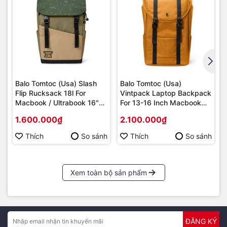
Balo Tomtoc (Usa) Slash
Balo Tomtoc (Usa)
Flip Rucksack 18l For
Vintpack Laptop Backpack
Macbook / Ultrabook 16″
For 13-16 Inch Macbook
T64M1/A64E1
Laptop, Large Capacity 22l
1.600.000₫
2.100.000₫
– Yellow - (TA1M1Y100)
Thích
So sánh
Thích
So sánh
Xem toàn bộ sản phẩm
ĐĂNG KÝ