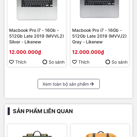
các loại có kích thước 11 inch – 13 inch -15 inch. Với chiếc đế
tản nhiệt này, người dùng sẽ không còn lo lắng chiếc máy
tính của mình sẽ bị quá nóng khi sử dụng trong thời gian dài.
Mọi chi tiết các bạn có thể liên hệ :
Macbook Pro i7 - 16Gb -
Macbook Pro i7 - 16Gb -
Macshop24h.vn- SIÊU THỊ LINH KIỆN MACBOOK
512Gb Late 2019 (MVVL2)
512Gb Late 2019 (MVVJ2)
Silver - Likenew
Gray - Likenew
Chuyên Phân Phối Linh Kiện Chính Hãng
12.000.000₫
12.000.000₫
Địa chỉ: 570 Nguyễn Đình Chiểu Phường 4 Quận 3 TP.HCM
Thích
So sánh
Thích
So sánh
Điện thoại:
09
22.19.79.79
Email:
macbookshop24h@gmail.com
Xem toàn bộ sản phẩm
Thời gian làm việc: 8h30 - 19h00 ( Chủ Nhật làm việc từ
9h30 - 18h )
SẢN PHẨM LIÊN QUAN