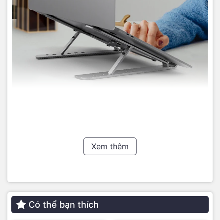
Gia công tỉ mỉ từng chi tiết, phù hợp laptop 11 inch – 13
inch -15 inch
Jcpal XStand được thiết kế thanh lịch, nhỏ gọn và thời trang.
Đồng thời, giá đỡ Jcpal được gia công tỉ mỉ đến từng đường
Xem thêm
nét, tăng tính thẩm mỹ cho sản phẩm. Bên cạnh đó, sản
phẩm đế tản nhiệt Jcpal được thiết kế với bốn màu sắc thời
trang bao gồm: Bạc, Gray và Rose.
Có thể bạn thích