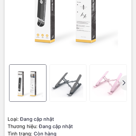
giúp dòng khí xung quanh, dưới máy tính được thoát ra dễ dàng,
giúp tăng hiệu quả tản nhiệt. Thêm vào đó, chất liệu nhôm có đặc
tính dẫn nhiệt cao, nên chân đế hoạt động như một bộ tản nhiệt,
giúp máy tính hoạt động một cách mát mẻ và yên tĩnh. Đặc biệt đế
nhôm tản nhiệt JCPAL cho laptop có thể gấp gọn để khi không sử
dụng, có thể đựng vào cặp mang đi dễ dàng.
Độ nghiêng vừa phải chống mỏi cổ tay, kiểm soát nhiệt độ ổn
định
Đế nhôm tản nhiệt JCPAL cho Macbook XStand được thiết kế tạo
độ nghiêng vừa phải giúp sử dụng bàn phím thuận tiện và thoải
mái hơn, chống mỏi cổ tay. Bên cạnh đó, phần đỡ phía trên và phía
dưới có gắn đệm cao su giúp nâng đỡ thiết bị của bạn một cách
nhẹ nhàng nhưng vô cùng chắc chắn.
Loại:
Đang cập nhật
Thương hiệu:
Đang cập nhật
Laptop sử dụng một thời gian dài sẽ thường trở nên nóng lên,
Tình trạng:
Còn hàng