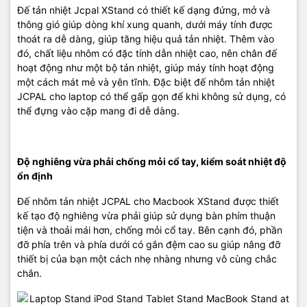
có kích thước 11 inch – 13 inch -15 inch. Với chiếc đế tản nhiệt này,
Đế tản nhiệt Jcpal XStand có thiết kế dạng đứng, mở và
người dùng sẽ không còn lo lắng chiếc máy tính của mình sẽ bị
thông gió giúp dòng khí xung quanh, dưới máy tính được
quá nóng khi sử dụng trong thời gian dài.
thoát ra dễ dàng, giúp tăng hiệu quả tản nhiệt. Thêm vào
đó, chất liệu nhôm có đặc tính dẫn nhiệt cao, nên chân đế
Mọi chi tiết các bạn có thể liên hệ :
hoạt động như một bộ tản nhiệt, giúp máy tính hoạt động
một cách mát mẻ và yên tĩnh. Đặc biệt đế nhôm tản nhiệt
Macshop24h.vn- SIÊU THỊ LINH KIỆN MACBOOK
JCPAL cho laptop có thể gấp gọn để khi không sử dụng, có
thể đựng vào cặp mang đi dễ dàng.
Chuyên Phân Phối Linh Kiện Chính Hãng
Địa chỉ: 570 Nguyễn Đình Chiểu Phường 4 Quận 3 TP.HCM
Độ nghiêng vừa phải chống mỏi cổ tay, kiểm soát nhiệt độ
Điện thoại:
09
22.19.79.79
ổn định
Email:
macbookshop24h@gmail.com
Đế nhôm tản nhiệt JCPAL cho Macbook XStand được thiết
Thời gian làm việc: 8h30 - 19h00 ( Chủ Nhật làm việc từ 9h30 -
kế tạo độ nghiêng vừa phải giúp sử dụng bàn phím thuận
18h )
tiện và thoải mái hơn, chống mỏi cổ tay. Bên cạnh đó, phần
đỡ phía trên và phía dưới có gắn đệm cao su giúp nâng đỡ
thiết bị của bạn một cách nhẹ nhàng nhưng vô cùng chắc
chắn.