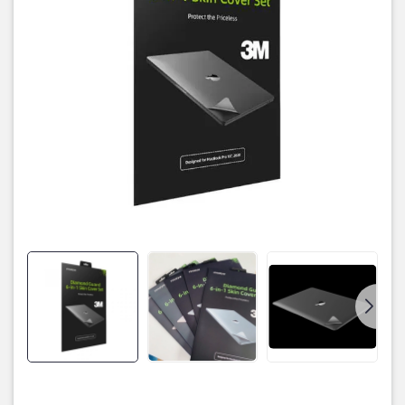
– Bảo vệ chống trầy xước: Bảo vệ MacBook của bạn bằng một lớp
áo giáp hoàn hảo chống lại những va chạm, trầy xước.
– Dễ tháo lắp, đàn hồi và không có chất kết dính:: Skin Innostyle
với công nghệ tiên tiến, keo 3M, thiết kế những đường kẻ sọc dưới
lớp dán skin giúp dễ dàng nhấc lên xuốngn nhờ tính đàn hồi, Skin
có thể tự dính mà không cần cho thêm keo dán. Skin INNOSTYLE
đảm bảo không để lại bất kỳ vết keo hoặc cặn độc hại nào sau
một thời gian dài cũng không có bất kì sự hao mòn nào.
– Kích thước vừa vặn: Kích thước skin được đo ni chuẩn xác vừa fit
từng size, từng chi tiết trên MacBook và để cung cấp khả năng
bảo vệ hoàn hảo, để hở logo Apple tinh tế, bàn chân cao su và
đảm bảo quyền truy cập phần cứng dễ dàng trong khi vẫn giữ
được vẻ đẹp nguyên bản và đường nét của máy.
– Màu sắc tiệp với màu máy: Dán Skin INNOSTYLE có màu sắc
tiệp với màu máy của Macbook gần như tuyệt đối mang lại vẻ đẹp
nguyên bản của Apple macbook.
Dán màn hình (Screen Protector)
– Bảo vệ khoản đầu tư của bạn: Màn hình là bộ phận đắt tiền và
khó thay thế nhất của macbook, hãy giữ cho macbook của bạn