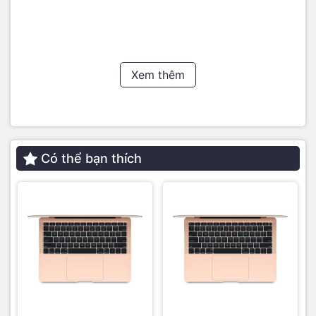
trông như mới nhờ tính đàn hồi, Innostyle cũng sử dụng chất
liệu hoàn hảo không để lại bất kỳ vết keo hoặc cặn độc hại
nào sau một thời gian dài bạn lột dán ra để thay mới.
Dán di chuột (Trackpad)
Xem thêm
– Thiết kế thông minh cho Macbook: Không giống như
những thương hiệu làm bộ dán Skin cho Macbook khác,
Innostyle tinh tế trang bị bằng chất dán film mờ cho bộ phận
di chuột (trackpad) với độ mỏng hoàn hảo chỉ 0.12mm để
đảm bảo độ nhạy và bền cho trackpad của bạn, với chất
Có thể bạn thích
liệu này sẽ giúp bạn chạm trackpad có cảm giác thật hơn,
không có bất kỳ độ trễ nào khi di chuột.
*(nếu sử dụng chất liệu dán skin cho trackpad sẽ có khả
năng giảm độ nhạy trackpad macbook sau một thời gian
lâu).
– Chống thấm dầu: Vật liệu PET FILM mờ cao cấp cung cấp
màng chắn ẩm tuyệt vời và không thấm dầu tự nhiên để bảo
vệ macbook của bạn khỏi va chạm trầy xước đồng thời giảm
thiểu các vết ố, và dấu vân tay khó coi.
– Bảo vệ kín đáo: Lớp dán film mờ hầu như không bị vỡ, bảo
vệ trackpad macbook của bạn khỏi bị hư hại theo thời gian