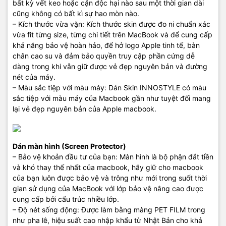
bất kỳ vết keo hoặc cặn độc hại nào sau một thời gian dài
Thời gian làm việc: 8h30 - 19h00 ( Chủ Nhật làm việc từ 9h30 -
cũng không có bất kì sự hao mòn nào.
18h )
– Kích thước vừa vặn: Kích thước skin được đo ni chuẩn xác
vừa fit từng size, từng chi tiết trên MacBook và để cung cấp
khả năng bảo vệ hoàn hảo, để hở logo Apple tinh tế, bàn
chân cao su và đảm bảo quyền truy cập phần cứng dễ
dàng trong khi vẫn giữ được vẻ đẹp nguyên bản và đường
nét của máy.
– Màu sắc tiệp với màu máy: Dán Skin INNOSTYLE có màu
sắc tiệp với màu máy của Macbook gần như tuyệt đối mang
lại vẻ đẹp nguyên bản của Apple macbook.
Dán màn hình (Screen Protector)
– Bảo vệ khoản đầu tư của bạn: Màn hình là bộ phận đắt tiền
và khó thay thế nhất của macbook, hãy giữ cho macbook
của bạn luôn được bảo vệ và trông như mới trong suốt thời
gian sử dụng của MacBook với lớp bảo vệ nâng cao được
cung cấp bởi cấu trúc nhiều lớp.
– Độ nét sống động: Được làm bằng màng PET FILM trong
như pha lê, hiệu suất cao nhập khẩu từ Nhật Bản cho khả