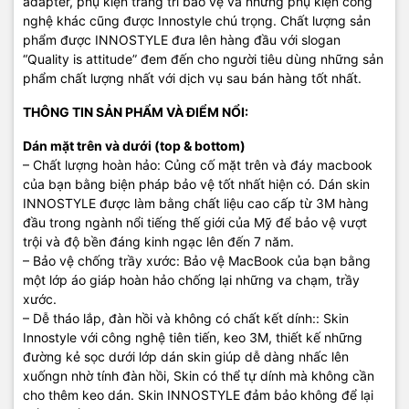
adapter, phụ kiện trang trí bảo vệ và những phụ kiện công
hồi, Innostyle cũng sử dụng chất liệu hoàn hảo không để lại bất kỳ
nghệ khác cũng được Innostyle chú trọng. Chất lượng sản
vết keo hoặc cặn độc hại nào sau một thời gian dài bạn lột dán ra
phẩm được INNOSTYLE đưa lên hàng đầu với slogan
để thay mới.
“Quality is attitude” đem đến cho người tiêu dùng những sản
phẩm chất lượng nhất với dịch vụ sau bán hàng tốt nhất.
Bao bì gồm:
Dán 3M mặt trên (
top)
, mặt đáy
(bottom),
Dán kê tay
(
Palm
Guard
), dán khung bàn phím (
Keyboard frame
),
dán màn
THÔNG TIN SẢN PHẨM VÀ ĐIỂM NỔI:
hình
(Screen protector)
, Dán film mờ bộ phận di chuột
(
trackpad)
và bộ phụ kiện khăn lau, dung dịch khăn ướt Alcohol,
Dán mặt trên và dưới (top & bottom)
sticks lấy bụi.
– Chất lượng hoàn hảo: Củng cố mặt trên và đáy macbook
của bạn bằng biện pháp bảo vệ tốt nhất hiện có. Dán skin
INNOSTYLE được làm bằng chất liệu cao cấp từ 3M hàng
Mọi chi tiết các bạn có thể liên hệ :
đầu trong ngành nổi tiếng thế giới của Mỹ để bảo vệ vượt
trội và độ bền đáng kinh ngạc lên đến 7 năm.
Macshop24h.com- SIÊU THỊ LINH KIỆN MACBOOK
– Bảo vệ chống trầy xước: Bảo vệ MacBook của bạn bằng
một lớp áo giáp hoàn hảo chống lại những va chạm, trầy
Chuyên Phân Phối Linh Kiện Chính Hãng
xước.
Địa chỉ: 570 Nguyễn Đình Chiểu Phường 4 Quận 3 TP.HCM
– Dễ tháo lắp, đàn hồi và không có chất kết dính:: Skin
Innostyle với công nghệ tiên tiến, keo 3M, thiết kế những
Điện thoại:
09
22.19.79.79
đường kẻ sọc dưới lớp dán skin giúp dễ dàng nhấc lên
xuốngn nhờ tính đàn hồi, Skin có thể tự dính mà không cần
Email:
macbookshop24h@gmail.com
cho thêm keo dán. Skin INNOSTYLE đảm bảo không để lại