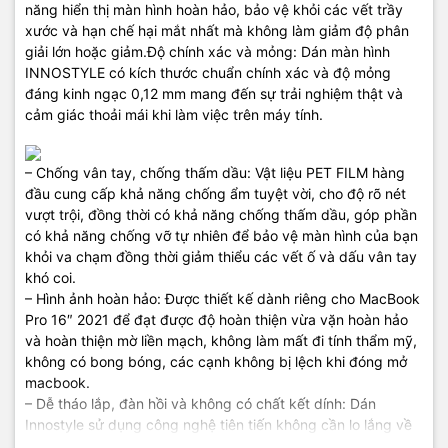
năng hiển thị màn hình hoàn hảo, bảo vệ khỏi các vết trầy
xước và hạn chế hại mắt nhất mà không làm giảm độ phân
giải lớn hoặc giảm.Độ chính xác và mỏng: Dán màn hình
INNOSTYLE có kích thước chuẩn chính xác và độ mỏng
đáng kinh ngạc 0,12 mm mang đến sự trải nghiệm thật và
cảm giác thoải mái khi làm việc trên máy tính.
– Chống vân tay, chống thấm dầu: Vật liệu PET FILM hàng
đầu cung cấp khả năng chống ẩm tuyệt vời, cho độ rõ nét
vượt trội, đồng thời có khả năng chống thấm dầu, góp phần
có khả năng chống vỡ tự nhiên để bảo vệ màn hình của bạn
khỏi va chạm đồng thời giảm thiểu các vết ố và dấu vân tay
khó coi.
– Hình ảnh hoàn hảo: Được thiết kế dành riêng cho MacBook
Pro 16″ 2021 để đạt được độ hoàn thiện vừa vặn hoàn hảo
và hoàn thiện mờ liền mạch, không làm mất đi tính thẩm mỹ,
không có bong bóng, các cạnh không bị lệch khi đóng mở
macbook.
– Dễ tháo lắp, đàn hồi và không có chất kết dính: Dán
Innostyle sử dụng công nghệ tiên tiến không cần lo lắng về
bọt khí và dễ dàng làm sạch bụi, nhấc lên và dán lại đều