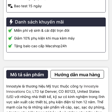
trackpad macbook của bạn khỏi bị hư hại theo thời gian do trầy
Bao test 15 ngày
xước, đổ hoặc rơi nước, dung dịch bất kỳ.
– Dễ dán và tháo lắp: Dán film mờ tự dính và được sử dụng mà
không cần keo, vì vậy chúng có thể được lắp đặt trong nháy mắt
Danh sách khuyến mãi
và dễ dàng tháo ra, không để lại dấu vết.
Miễn phí vệ sinh & cài đặt trọn đời
Giảm 10% phụ kiện khi mua kèm máy
Dán Khung bàn phím và Kê tay (Keyboard frame and Palm
Tặng balo cao cấp Macshop24h
Guard)
– Với các lớp bảo vệ liền mạch với chất liệu lớp alumium (nhôm) cao
cấp để phù hợp với màu sắc chính xác của MacBook, bảo vệ
chống lại bụi bẩn, chống lại bụi bẩn, trầy xước cho macbook.
– Kích thước skin được đo ni chuẩn xác vừa fit từng size, từng chi
Mô tả sản phẩm
Hướng dẫn mua hàng
tiết của từng size MacBook và để cung cấp khả năng bảo vệ hoàn
hảo đảm bảo quyền truy cập phần cứng dễ dàng trong khi vẫn giữ
được vẻ đẹp nguyên bản và đường nét của máy.
Innostyle là thương hiệu Mỹ trực thuộc công ty
Innostyle
Innovations Co; LTD
tại Denver, CO 80123, United States
(US) với những nhà thiết kế, kỹ sư có kinh nghiệm trong lĩnh
– Dễ tháo lắp, đàn hồi và không có chất kết dính: Dán Innostyle sử
vực sản xuất các thiết bị, phụ kiện điện tử hơn 12 năm. Thế
dụng công nghệ tiên tiến không cần lo lắng về bọt khí và dễ dàng
mạnh của họ là những sản phẩm về cáp, sạc, sạc dự phòng,
làm sạch bụi, nhấc lên và dán lại đều trông như mới nhờ tính đàn