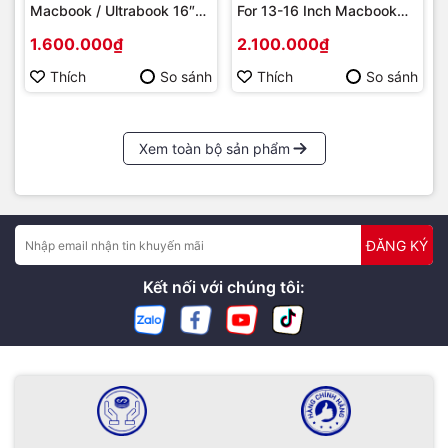
Macbook / Ultrabook 16″
For 13-16 Inch Macbook
Thời gian làm việc: 8h30 - 19h00 ( Chủ Nhật làm việc từ
T64M1/A64E1
Laptop, Large Capacity 22l
1.600.000₫
2.100.000₫
9h30 - 18h )
– Yellow - (TA1M1Y100)
Thích
So sánh
Thích
So sánh
Xem toàn bộ sản phẩm
ĐĂNG KÝ
Kết nối với chúng tôi: